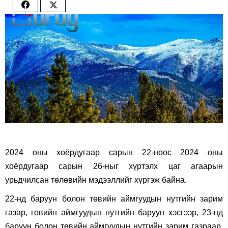
Share
Share
on
on
Facebook
Twitter
2024 оны хоёрдугаар сарын 22-ноос 2024 оны
хоёрдугаар сарын 26-ныг хүртэлх цаг агаарын
урьдчилсан төлөвийн мэдээллийг хүргэж байна.
22-нд баруун болон төвийн аймгуудын нутгийн зарим
газар, говийн аймгуудын нутгийн баруун хэсгээр, 23-нд
баруун болон төвийн аймгуудын нутгийн зарим газраар,