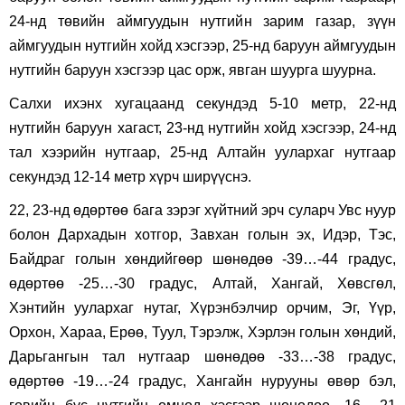
24-нд төвийн аймгуудын нутгийн зарим газар, зүүн
аймгуудын нутгийн хойд хэсгээр, 25-нд баруун аймгуудын
нутгийн баруун хэсгээр цас орж, явган шуурга шуурна.
Салхи ихэнх хугацаанд секундэд 5-10 метр, 22-нд
нутгийн баруун хагаст, 23-нд нутгийн хойд хэсгээр, 24-нд
тал хээрийн нутгаар, 25-нд Алтайн уулархаг нутгаар
секундэд 12-14 метр хүрч ширүүснэ.
22, 23-нд өдөртөө бага зэрэг хүйтний эрч суларч Увс нуур
болон Дархадын хотгор, Завхан голын эх, Идэр, Тэс,
Байдраг голын хөндийгөөр шөнөдөө -39…-44 градус,
өдөртөө -25…-30 градус, Алтай, Хангай, Хөвсгөл,
Хэнтийн уулархаг нутаг, Хүрэнбэлчир орчим, Эг, Үүр,
Орхон, Хараа, Ерөө, Туул, Тэрэлж, Хэрлэн голын хөндий,
Дарьгангын тал нутгаар шөнөдөө -33…-38 градус,
өдөртөө -19…-24 градус, Хангайн нурууны өвөр бэл,