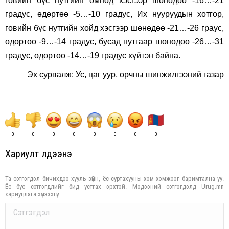
говийн бүс нутгийн өмнөд хэсгээр шөнөдөө -16…-21
градус, өдөртөө -5…-10 градус, Их нууруудын хотгор,
говийн бүс нутгийн хойд хэсгээр шөнөдөө -21…-26 граус,
өдөртөө -9…-14 градус, бусад нутгаар шөнөдөө -26…-31
градус, өдөртөө -14…-19 градус хүйтэн байна.
Эх сурвалж: Ус, цаг уур, орчны шинжилгээний газар
0
0
0
0
0
0
0
0
Хариулт үлдээнэ үү
Та сэтгэгдэл бичихдээ хууль зүйн, ёс суртахууны хэм хэмжээг баримтална уу.
Ёс бус сэтгэгдлийг бид устгах эрхтэй. Мэдээний сэтгэгдэлд Urug.mn
хариуцлага хүлээхгүй.
Comment