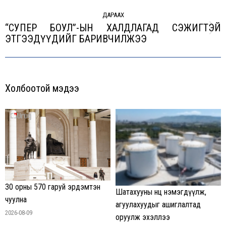
ДАРААХ
“СУПЕР БОУЛ”-ЫН ХАЛДЛАГАД СЭЖИГТЭЙ
Next
ЭТГЭЭДҮҮДИЙГ БАРИВЧИЛЖЭЭ
post:
Холбоотой мэдээ
30 орны 570 гаруй эрдэмтэн
Шатахууны нөөц нэмэгдүүлж,
чуулна
агуулахуудыг ашиглалтад
2026-08-09
оруулж эхэллээ