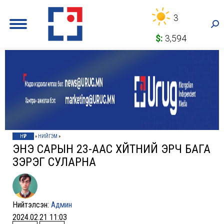
3
Sea
$:
3,594
НҮҮР
»
НИЙГЭМ
»
ЭНЭ САРЫН 23-ААС ХҮЙТНИЙ ЭРЧ БАГА
ЗЭРЭГ СУЛАРНА
Нийтэлсэн:
Админ
2024.02.21 11:03