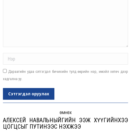
Name *
Дараагийн удаа сэтгэгдэл бичихийн тулд өөрийн нэр, имэйл хөтөч дээр
хадгална уу.
Сэтгэгдэл оруулах
Post
navigation
ӨМНӨХ
АЛЕКСЕЙ НАВАЛЬНЫЙГИЙН ЭЭЖ XҮҮГИЙНXЭЭ
Previous
ЦОГЦСЫГ ПУТИНЭЭС НЭХЖЭЭ
post: