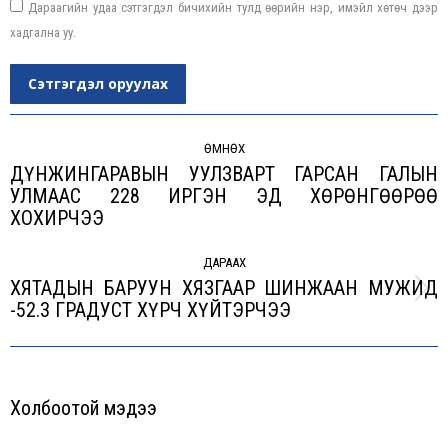
Дараагийн удаа сэтгэгдэл бичихийн тулд өөрийн нэр, имэйл хөтөч дээр
хадгална уу.
Сэтгэгдэл оруулах
Post
navigation
ӨМНӨХ
ДҮНЖИНГАРАВЫН УУЛЗВАРТ ГАРСАН ГАЛЫН
УЛМААС 228 ИРГЭН ЭД ХӨРӨНГӨӨРӨӨ
Previous
ХОХИРЧЭЭ
post:
ДАРААХ
ХЯТАДЫН БАРУУН ХЯЗГААР ШИНЖААН МУЖИД
Next
-52.3 ГРАДУСТ ХҮРЧ ХҮЙТЭРЧЭЭ
post:
Холбоотой мэдээ