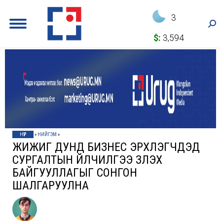
3
Sea
$:
3,594
НҮҮР
»
НИЙГЭМ
»
ЖИЖИГ ДУНД БИЗНЕС ЭРХЛЭГЧДЭД
СУРГАЛТЫН ҮЙЛЧИЛГЭЭ ҮЗҮҮЛЭХ
БАЙГУУЛЛАГЫГ СОНГОН
ШАЛГАРУУЛНА