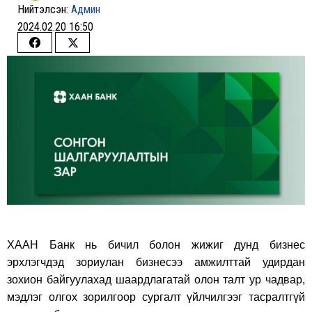
Нийтэлсэн:
Админ
2024.02.20 16:50
Share
Share
on
on
Facebook
Twitter
ХААН Банк нь бичил болон жижиг дунд бизнес
эрхлэгчдэд зориулан бизнесээ амжилттай удирдан
зохион байгуулахад шаардлагатай олон талт ур чадвар,
мэдлэг олгох зорилгоор сургалт үйлчилгээг тасралтгүй