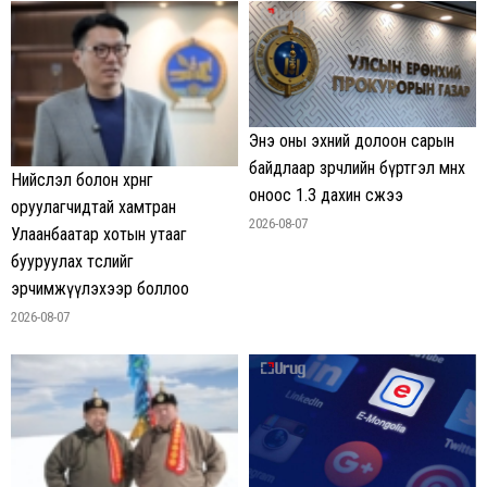
Энэ оны эхний долоон сарын
байдлаар зөрчлийн бүртгэл өмнөх
Нийслэл болон хөрөнгө
оноос 1.3 дахин өсжээ
оруулагчидтай хамтран
2026-08-07
Улаанбаатар хотын утааг
бууруулах төслийг
эрчимжүүлэхээр боллоо
2026-08-07