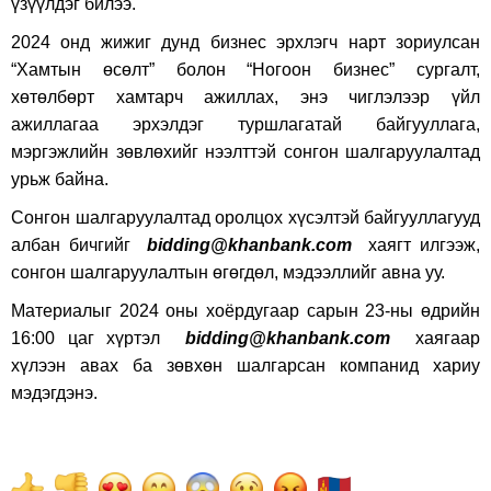
үзүүлдэг билээ.
2024 онд жижиг дунд бизнес эрхлэгч нарт зориулсан
“Хамтын өсөлт” болон “Ногоон бизнес” сургалт,
хөтөлбөрт хамтарч ажиллах, энэ чиглэлээр үйл
ажиллагаа эрхэлдэг туршлагатай байгууллага,
мэргэжлийн зөвлөхийг нээлттэй сонгон шалгаруулалтад
урьж байна.
Сонгон шалгаруулалтад оролцох хүсэлтэй байгууллагууд
албан бичгийг
bidding@khanbank.com
хаягт илгээж,
сонгон шалгаруулалтын өгөгдөл, мэдээллийг авна уу.
Материалыг 2024 оны
хоёрдугаар
сарын 23-ны өдрийн
16:00 цаг хүртэл
bidding@khanbank.com
хаягаар
хүлээн авах ба зөвхөн шалгарсан компанид хариу
мэдэгдэнэ.