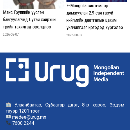
E-Mongolia системээр
Макс Группийн үүсгэн
дамжуулан 2.9 сая гаруй
байгуулагчид Сутай хайрхны
нийгмийн даатгалын цахим
төрийн тахилгад оролцлоо
үйлчилгээг иргэдэд хүргэлээ
2026-08-07
2026-08-07
Улаанбаатар, Сүхбаатар дүүрэг, 8-р хороо, Эрдэм
тауэр 1201 тоот
medee@urug.mn
7600 2244