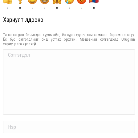
0
0
0
0
0
0
0
0
Хариулт үлдээнэ үү
Та сэтгэгдэл бичихдээ хууль зүйн, ёс суртахууны хэм хэмжээг баримтална уу.
Ёс бус сэтгэгдлийг бид устгах эрхтэй. Мэдээний сэтгэгдэлд Urug.mn
хариуцлага хүлээхгүй.
Comment
Name *