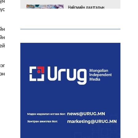
үн
Нийгмийн даатгалын
үс
сангийн хөрөнгө 7.6 тэрбум
төгрөгөөр арвижлаа
йн
йн
Киев ОХУ-Украины хилээс
ей
2000 гаруй км зайд
байрлах Wildberries-н
агуулахад цохилт
эг
үзүүлжээ
эн
Эрдэмтэд AI ашиглан цоо
шинэ вирусүүд бүтээжээ
Ш.Шинэцэцэгийг
хохироосон гэх 2011 оны
хэргийг прокуророос