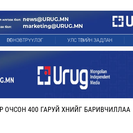
ӨРӨГ НЭВТРҮҮЛЭГ
УЛС ТӨРИЙН ЗАДЛАН
ЭР ОЧСОН 400 ГАРУЙ ХҮНИЙГ БАРИВЧИЛЛАА