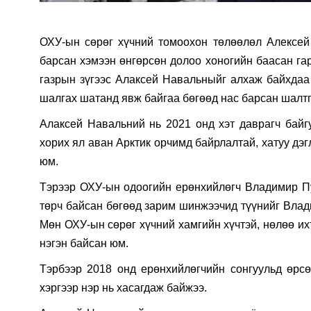
ОХУ-ын сөрөг хүчний томоохон төлөөлөл Алексей
барсан хэмээн өнгөрсөн долоо хоногийн баасан гар
газрын зүгээс Алаксей Навальныйг алхаж байхдаа 
шалгах шатанд явж байгаа бөгөөд нас барсан шалтг
Алаксей Навальний нь 2021 онд хэт даврагч байгу
хорих ял аван Арктик орчимд байрлалтай, хатуу дэг
юм.
Тэрээр ОХУ-ын одоогийн ерөнхийлөгч Владимир Пу
төрч байсан бөгөөд зарим шинжээчид түүнийг Влад
Мөн ОХУ-ын сөрөг хүчний хамгийн хүчтэй, нөлөө их
нэгэн байсан юм.
Тэрбээр 2018 онд ерөнхийлөгчийн сонгуульд өрс
хэргээр нэр нь хасагдаж байжээ.