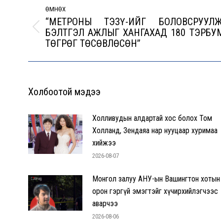
navigation
ӨМНӨХ
“МЕТРОНЫ ТЭЗҮ-ИЙГ БОЛОВСРУУЛЖ
БЭЛТГЭЛ АЖЛЫГ ХАНГАХАД 180 ТЭРБУ
Previous
ТӨГРӨГ ТӨСӨВЛӨСӨН”
post:
Холбоотой мэдээ
Холливудын алдартай хос болох Том
Холланд, Зендаяа нар нууцаар хуримаа
хийжээ
2026-08-07
Монгол залуу АНУ-ын Вашингтон хотын
орон гэргүй эмэгтэйг хүчирхийлэгчээс
аварчээ
2026-08-06