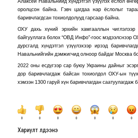
Алаксей Навальнийд хүндэтгэл үзүүлэх ёслол өнгө
оролцсон байна. Гэвч цагдаа нар ёслолыг тара
баривчлагдсан тохиолдолууд гарсаар байна.
ОХУ дахь хүний эрхийн хамгааллын чиглэлээр 
байгууллага болох “ОВД Инфо”-гоос мэдээлснээр ОХ
дурсгалд хүндэтгэл үзүүлэхээр ирээд баривчлаг
Навальнийгийн дэмжигчид олноор байдаг Москва бо
2022 оны есдүгээр сар буюу Украины дайныг эсэр
дор баривчлагдаж байсан тохиолдол ОХУ-ын түүх
хэмээн 1300 гаруй хүн баривчлагдан саатуулагдаж 
0
0
0
0
0
0
0
Хариулт үлдээнэ үү