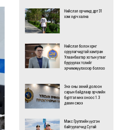
Нийслэл орчимд өдөртөө 31
хэм хүрч хална
Нийслэл болон хөрөнгө
оруулагчидтай хамтран
Улаанбаатар хотын утааг
бууруулах төслийг
эрчимжүүлэхээр боллоо
Энэ оны эхний долоон
сарын байдлаар зөрчлийн
бүртгэл өмнөх оноос 1.3
дахин өсжээ
Макс Группийн үүсгэн
байгуулагчид Сутай