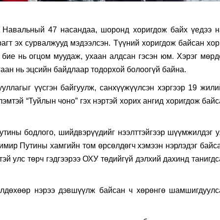
 Навальный 47 насандаа, шоронд хоригдож байх үедээ н
агт эх сурвалжууд мэдээлсэн. Түүний хоригдож байсан хор
бие нь огцом муудаж, ухаан алдсан гэсэн юм. Хэрэг мөрд
аан нь эцсийн байдлаар тодорхой болоогүй байна.
уллагыг үүсгэн байгуулж, санхүүжүүлсэн хэргээр 19 жили
лэмтэй “Туйлын чоно” гэх нэртэй хорих ангид хоригдож бай
тины бодлого, шийдвэрүүдийг нээлттэйгээр шүүмжилдэг у
имир Путины хамгийн том өрсөлдөгч хэмээн нэрлэдэг байса
тэй улс төрч гэдгээрээ ОХУ төдийгүй дэлхий дахинд танигд
өлдөхөөр нэрээ дэвшүүлж байсан ч хөрөнгө шамшигдуулс