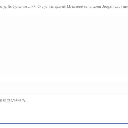
а уу. Ёс бус сэтгэгдлийг бид устгах эрхтэй. Мэдээний сэтгэгдэлд Urug.mn хариуцл
ээр хадгална уу.