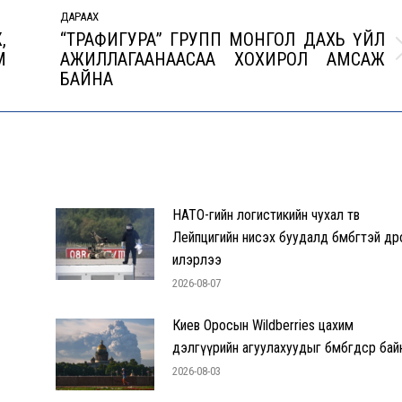
ДАРААХ
,
“ТРАФИГУРА” ГРУПП МОНГОЛ ДАХЬ ҮЙЛ
М
АЖИЛЛАГААНААСАА ХОХИРОЛ АМСАЖ
Next
БАЙНА
post:
НАТО-гийн логистикийн чухал төв
Лейпцигийн нисэх буудалд бөмбөгтэй др
илэрлээ
2026-08-07
Киев Оросын Wildberries цахим
дэлгүүрийн агуулахуудыг бөмбөгдсөөр бай
2026-08-03