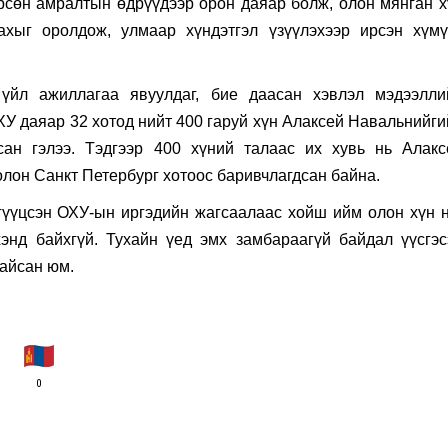
рсөн амралтын өдрүүдээр орон даяар болж, олон мянган х
ахыг оролдож, улмаар хүндэтгэл үзүүлэхээр ирсэн хүмү
үйл ажиллагаа явуулдаг, бие даасан хэвлэл мэдээлли
У даяар 32 хотод нийт 400 гаруй хүн Алаксей Навальнийги
дсан гэлээ. Тэдгээр 400 хүний талаас их хувь нь Алакс
лон Санкт Петербург хотоос баривчлагдсан байна.
гүүцсэн ОХУ-ын иргэдийн жагсаалаас хойш ийм олон хүн н
энд байхгүй. Тухайн үед эмх замбараагүй байдал үүсгэс
байсан юм.
0