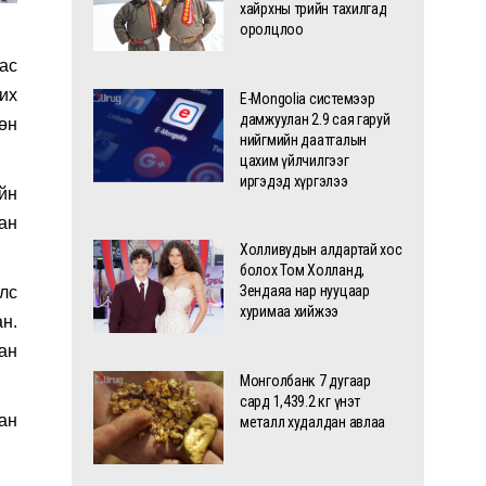
хайрхны төрийн тахилгад
оролцлоо
ас
их
E-Mongolia системээр
дамжуулан 2.9 сая гаруй
өн
нийгмийн даатгалын
цахим үйлчилгээг
иргэдэд хүргэлээ
йн
сан
Холливудын алдартай хос
болох Том Холланд,
Зендаяа нар нууцаар
лс
хуримаа хийжээ
н.
сан
Монголбанк 7 дугаар
сард 1,439.2 кг үнэт
ан
металл худалдан авлаа