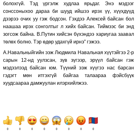
болохгүй. Тэд үргэлж худлаа ярьдаг. Энэ мэдээг
сонссоныхоо дараа би шууд ийшээ ирэх үү, хүүхдүүд
дээрээ очих уу гэж бодсон. Гэхдээ Алексей байсан бол
наашаа ирэх сонголтыг л хийх байсан. Тиймээс би энд
зогсож байна. В.Путин хийсэн бүхэндээ хариугаа заавал
төлөх болно. Тэр өдөр удахгүй ирнэ” гэжээ.
А.Навальныйгийн ээж Людмила Навальная хүүтэйгээ 2-р
сарын 12-нд уулзсан, зүв зүгээр, эрүүл байсан гэж
мэдээлээд байсан юм. Түүний ээж хүүгээ нас барсан
гэдэгт мөн итгэхгүй байгаа талаараа фэйсбүүк
хуудсаараа дамжуулан илэрхийлжээ.
0
0
0
0
0
0
0
0