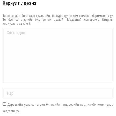
Хариулт үлдээнэ үү
Та сэтгэгдэл бичихдээ хууль зүйн, ёс суртахууны хэм хэмжээг баримтална уу.
Ёс бус сэтгэгдлийг бид устгах эрхтэй. Мэдээний сэтгэгдэлд Urug.mn
хариуцлага хүлээхгүй.
Comment
Name *
Дараагийн удаа сэтгэгдэл бичихийн тулд өөрийн нэр, имэйл хөтөч дээр
хадгална уу.