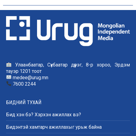
Улаанбаатар, Сүхбаатар дүүрэг, 8-р хороо, Эрдэм
тауэр 1201 тоот
medee@urug.mn
7600 2244
БИДНИЙ ТУХАЙ
Бид хэн бэ? Хэрхэн ажиллах вэ?
Бидэнтэй хамтарч ажиллахыг урьж байна