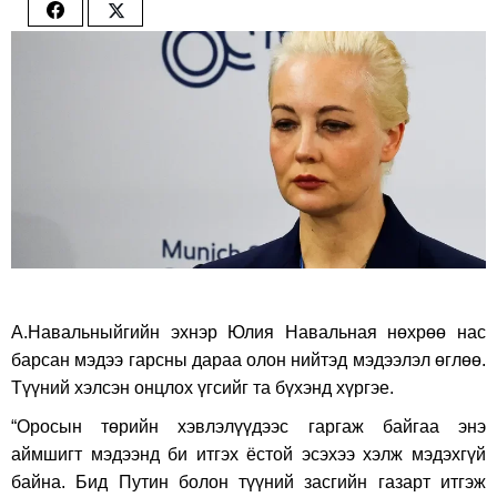
Share
Share
on
on
Facebook
Twitter
А.Навальныйгийн эхнэр Юлия Навальная нөхрөө нас
барсан мэдээ гарсны дараа олон нийтэд мэдээлэл өглөө.
Түүний хэлсэн онцлох үгсийг та бүхэнд хүргэе.
“Оросын төрийн хэвлэлүүдээс гаргаж байгаа энэ
аймшигт мэдээнд би итгэх ёстой эсэхээ хэлж мэдэхгүй
байна. Бид Путин болон түүний засгийн газарт итгэж