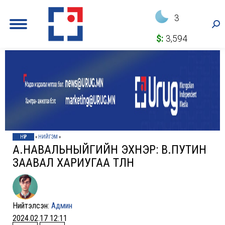
3
Sea
$:
3,594
НҮҮР
»
НИЙГЭМ
»
А.НАВАЛЬНЫЙГИЙН ЭХНЭР: В.ПУТИН
ЗААВАЛ ХАРИУГАА ТӨЛНӨ
Нийтэлсэн:
Админ
2024.02.17 12:11