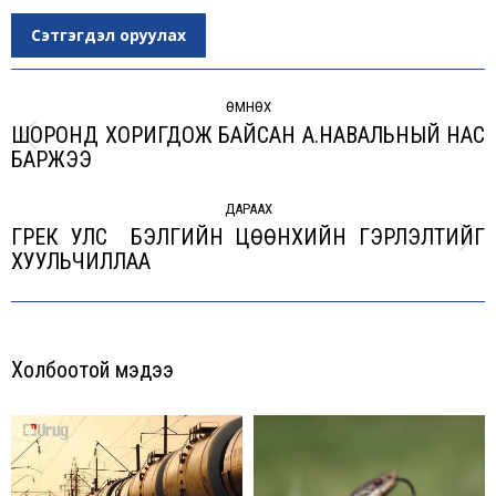
Сэтгэгдэл оруулах
Post
navigation
ӨМНӨХ
ШОРОНД ХОРИГДОЖ БАЙСАН А.НАВАЛЬНЫЙ НАС
Previous
БАРЖЭЭ
post:
ДАРААХ
ГРЕК УЛС БЭЛГИЙН ЦӨӨНХИЙН ГЭРЛЭЛТИЙГ
Next
ХУУЛЬЧИЛЛАА
post:
Холбоотой мэдээ