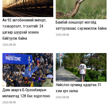
Аи-92 автобензиний импорт,
Бамбай хоншоорт могойд
тээвэрлэлт, түгээлтийг 24
хатгуулахаас сэрэмжлүүлж байна
цагаар шуурхай зохион
2026-08-08
байгуулж байна
2026-08-08
Нийслэл орчимд өдөртөө 31
Даян аварга Б.Орхонбаярын
хэм хүрч хална
мялаалгад 128 бөх зодоглоно
2026-08-08
2026-08-08