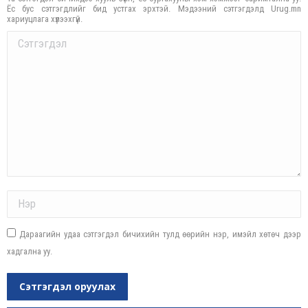
Ёс бус сэтгэгдлийг бид устгах эрхтэй. Мэдээний сэтгэгдэлд Urug.mn
хариуцлага хүлээхгүй.
Comment
Name *
Дараагийн удаа сэтгэгдэл бичихийн тулд өөрийн нэр, имэйл хөтөч дээр
хадгална уу.
Сэтгэгдэл оруулах