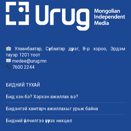
Улаанбаатар, Сүхбаатар дүүрэг, 8-р хороо, Эрдэм
тауэр 1201 тоот
medee@urug.mn
7600 2244
БИДНИЙ ТУХАЙ
Бид хэн бэ? Хэрхэн ажиллах вэ?
Бидэнтэй хамтарч ажиллахыг урьж байна
Бидний үйлчилгээ үзүүлэх нөхцөл