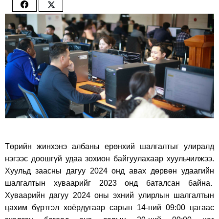
Share
Share
on
on
Facebook
Twitter
Төрийн жинхэнэ албаны ерөнхий шалгалтыг улиралд
нэгээс доошгүй удаа зохион байгуулахаар хуульчилжээ.
Хуульд заасны дагуу 2024 онд авах дөрвөн удаагийн
шалгалтын хуваарийг 2023 онд баталсан байна.
Хуваарийн дагуу 2024 оны эхний улирлын шалгалтын
цахим бүртгэл хоёрдугаар сарын 14-ний 09:00 цагаас