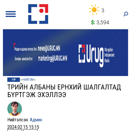
3
Sea
$:
3,594
НҮҮР
»
НИЙГЭМ
»
ТӨРИЙН АЛБАНЫ ЕРӨНХИЙ ШАЛГАЛТАД
БҮРТГЭЖ ЭХЭЛЛЭЭ
Нийтэлсэн:
Админ
2024.02.15 15:15