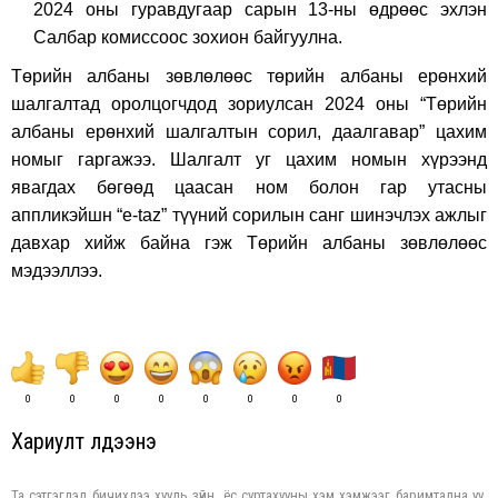
2024 оны гуравдугаар сарын 13-ны өдрөөс эхлэн
Салбар комиссоос зохион байгуулна.
Төрийн албаны зөвлөлөөс төрийн албаны ерөнхий
шалгалтад оролцогчдод зориулсан 2024 оны “Төрийн
албаны ерөнхий шалгалтын сорил, даалгавар” цахим
номыг гаргажээ. Шалгалт уг цахим номын хүрээнд
явагдах бөгөөд цаасан ном болон гар утасны
аппликэйшн “e-taz” түүний сорилын санг шинэчлэх ажлыг
давхар хийж байна гэж Төрийн албаны зөвлөлөөс
мэдээллээ.
0
0
0
0
0
0
0
0
Хариулт үлдээнэ үү
Та сэтгэгдэл бичихдээ хууль зүйн, ёс суртахууны хэм хэмжээг баримтална уу.