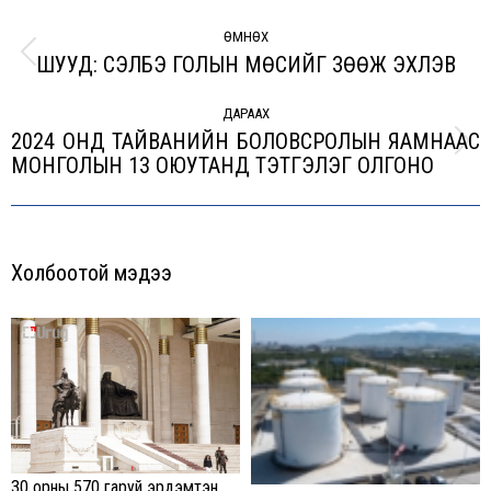
Post
navigation
ӨМНӨХ
ШУУД: СЭЛБЭ ГОЛЫН МӨСИЙГ ЗӨӨЖ ЭХЛЭВ
Previous
post:
ДАРААХ
2024 ОНД ТАЙВАНИЙН БОЛОВСРОЛЫН ЯАМНААС
Next
МОНГОЛЫН 13 ОЮУТАНД ТЭТГЭЛЭГ ОЛГОНО
post:
Холбоотой мэдээ
30 орны 570 гаруй эрдэмтэн