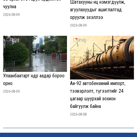
Шатахууны нөөц нэмэгдүүлж,
чуулна
агуулахуудыг ашиглалтад
2026-08-09
оруулж эхэллээ
2026-08-09
Улаанбаатарт өнөөдөр аадар бороо
орно
Аи-92 автобензиний импорт,
тээвэрлэлт, түгээлтийг 24
2026-08-09
цагаар шуурхай зохион
байгуулж байна
2026-08-08