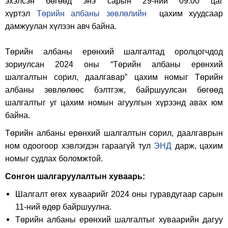
эхэлсэн бөгөөд энэ сарын 29-ний 09:00 цаг
хүртэл
Төрийн албаны зөвлөлийн
цахим хуудсаар
дамжуулан хүлээн авч байна.
Төрийн албаны ерөнхий шалгалтад оролцогчдод
зориулсан 2024 оны “Төрийн албаны ерөнхий
шалгалтын сорил, даалгавар” цахим номыг Төрийн
албаны зөвлөлөөс бэлтгэж, байршуулсан бөгөөд
шалгалтыг уг цахим номын агуулгын хүрээнд авах юм
байна.
Төрийн албаны ерөнхий шалгалтын сорил, даалгаврын
ном одоогоор хэвлэгдэн гараагүй тул
ЭНД
дарж, цахим
номыг судлах боломжтой.
Сонгон шалгаруулалтын хуваарь:
Шалгалт өгөх хуваарийг 2024 оны гуравдугаар сарын
11-ний өдөр байршуулна.
Төрийн албаны ерөнхий шалгалтыг хуваарийн дагуу