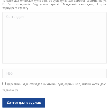
Та сэтгэгдэл бичихдээ хууль зүйн, ёс суртахууны хэм хэмжээг баримтална уу.
Ёс бус сэтгэгдлийг бид устгах эрхтэй. Мэдээний сэтгэгдэлд Urug.mn
хариуцлага хүлээхгүй.
Comment
Name *
Дараагийн удаа сэтгэгдэл бичихийн тулд өөрийн нэр, имэйл хөтөч дээр
хадгална уу.
Сэтгэгдэл оруулах