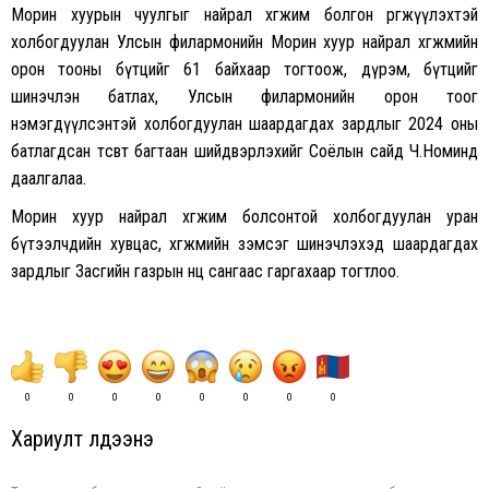
Морин хуурын чуулгыг найрал хөгжим болгон өргөжүүлэхтэй
холбогдуулан Улсын филармонийн Морин хуур найрал хөгжмийн
орон тооны бүтцийг 61 байхаар тогтоож, дүрэм, бүтцийг
шинэчлэн батлах, Улсын филармонийн орон тоог
нэмэгдүүлсэнтэй холбогдуулан шаардагдах зардлыг 2024 оны
батлагдсан төсөвт багтаан шийдвэрлэхийг Соёлын сайд Ч.Номинд
даалгалаа.
Морин хуур найрал хөгжим болсонтой холбогдуулан уран
бүтээлчдийн хувцас, хөгжмийн зэмсэг шинэчлэхэд шаардагдах
зардлыг Засгийн газрын нөөц сангаас гаргахаар тогтлоо.
0
0
0
0
0
0
0
0
Хариулт үлдээнэ үү