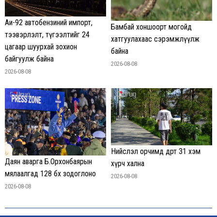
Аи-92 автобензиний импорт,
Бамбай хоншоорт могойд
тээвэрлэлт, түгээлтийг 24
хатгуулахаас сэрэмжлүүлж
цагаар шуурхай зохион
байна
байгуулж байна
2026-08-08
2026-08-08
Нийслэл орчимд өдөртөө 31 хэм
Даян аварга Б.Орхонбаярын
хүрч хална
мялаалгад 128 бөх зодоглоно
2026-08-08
2026-08-08