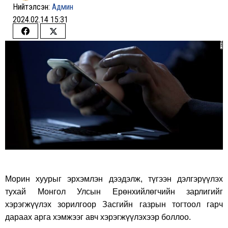
Нийтэлсэн:
Админ
2024.02.14 15:31
Share
Share
on
on
Facebook
Twitter
Морин хуурыг эрхэмлэн дээдэлж, түгээн дэлгэрүүлэх
тухай Монгол Улсын Ерөнхийлөгчийн зарлигийг
хэрэгжүүлэх зорилгоор Засгийн газрын тогтоол гарч
дараах арга хэмжээг авч хэрэгжүүлэхээр боллоо.