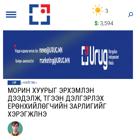
3
Sea
$:
3,594
НҮҮР
»
НИЙГЭМ
»
МОРИН ХУУРЫГ ЭРХЭМЛЭН
ДЭЭДЭЛЖ, ТҮГЭЭН ДЭЛГЭРҮҮЛЭХ
ЕРӨНХИЙЛӨГЧИЙН ЗАРЛИГИЙГ
ХЭРЭГЖҮҮЛНЭ