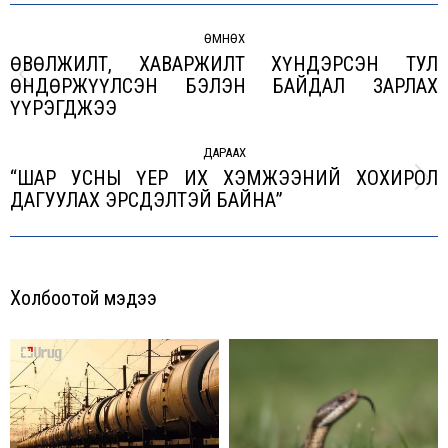
Post
navigation
ӨМНӨХ
ӨВӨЛЖИЛТ, ХАВАРЖИЛТ ХҮНДЭРСЭН ТУЛ
ӨНДӨРЖҮҮЛСЭН БЭЛЭН БАЙДАЛ ЗАРЛАХ
Previous
ҮҮРЭГДЖЭЭ
post:
ДАРААХ
“ШАР УСНЫ ҮЕР ИХ ХЭМЖЭЭНИЙ ХОХИРОЛ
Next
ДАГУУЛАХ ЭРСДЭЛТЭЙ БАЙНА”
post:
Холбоотой мэдээ