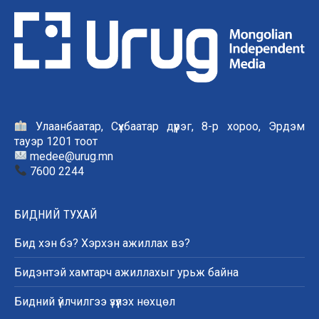
Улаанбаатар, Сүхбаатар дүүрэг, 8-р хороо, Эрдэм
тауэр 1201 тоот
medee@urug.mn
7600 2244
БИДНИЙ ТУХАЙ
Бид хэн бэ? Хэрхэн ажиллах вэ?
Бидэнтэй хамтарч ажиллахыг урьж байна
Бидний үйлчилгээ үзүүлэх нөхцөл