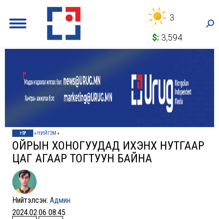
3
Sea
$:
3,594
НҮҮР
»
НИЙГЭМ
»
ОЙРЫН ХОНОГУУДАД ИХЭНХ НУТГААР
ЦАГ АГААР ТОГТУУН БАЙНА
Нийтэлсэн:
Админ
2024.02.06 08:45