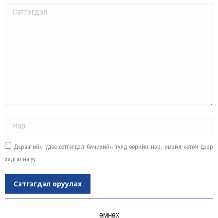
Comment
Name *
Дараагийн удаа сэтгэгдэл бичихийн тулд өөрийн нэр, имэйл хөтөч дээр
хадгална уу.
Сэтгэгдэл оруулах
Post
navigation
ӨМНӨХ