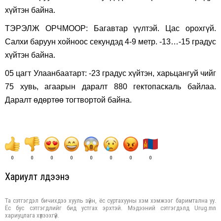
хүйтэн байна.
ТЭРЭЛЖ ОРЧМООР: Багавтар үүлтэй. Цас орохгүй.
Салхи баруун хойноос секундэд 4-9 метр. -13…-15 градус
хүйтэн байна.
05 цагт Улаанбаатарт: -23 градус хүйтэн, харьцангуй чийг
75 хувь, агаарын даралт 880 гектопаскаль байлаа.
Даралт өдөртөө тогтвортой байна.
0
0
0
0
0
0
0
0
Хариулт үлдээнэ үү
Та сэтгэгдэл бичихдээ хууль зүйн, ёс суртахууны хэм хэмжээг баримтална уу.
Ёс бус сэтгэгдлийг бид устгах эрхтэй. Мэдээний сэтгэгдэлд Urug.mn
хариуцлага хүлээхгүй.