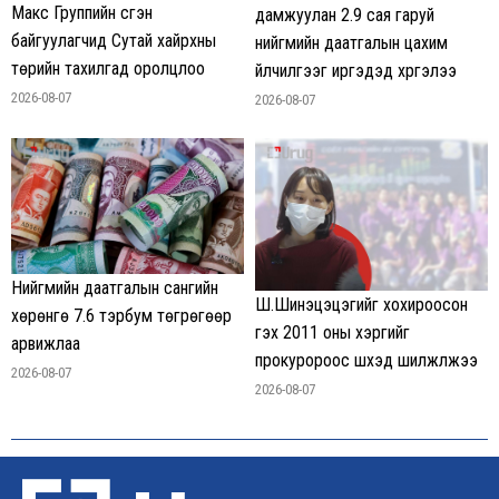
Макс Группийн үүсгэн
дамжуулан 2.9 сая гаруй
байгуулагчид Сутай хайрхны
нийгмийн даатгалын цахим
төрийн тахилгад оролцлоо
үйлчилгээг иргэдэд хүргэлээ
2026-08-07
2026-08-07
Нийгмийн даатгалын сангийн
Ш.Шинэцэцэгийг хохироосон
хөрөнгө 7.6 тэрбум төгрөгөөр
гэх 2011 оны хэргийг
арвижлаа
прокуророос шүүхэд шилжүүлжээ
2026-08-07
2026-08-07