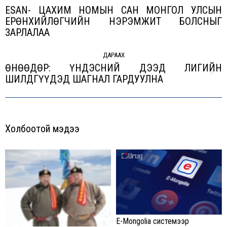
ESAN- ЦАХИМ НОМЫН САН МОНГОЛ УЛСЫН
ЕРӨНХИЙЛӨГЧИЙН НЭРЭМЖИТ БОЛСНЫГ
Previous
ЗАРЛАЛАА
post:
ДАРААХ
ӨНӨӨДӨР: ҮНДЭСНИЙ ДЭЭД ЛИГИЙН
Next
ШИЛДГҮҮДЭД ШАГНАЛ ГАРДУУЛНА
post:
Холбоотой мэдээ
E-Mongolia системээр