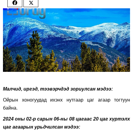
Share
Share
on
on
Facebook
Twitter
Малч­ид, иргэд, тээвэрчдэд зориулсан мэдээ:
Ойрын хоногуудад ихэнх нутгаар цаг агаар тогтуун
байна.
2024 оны 02-р сарын 06-ны 08 цагаас 20 цаг хүртэлх
цаг агаарын урьдчилсан мэдээ: