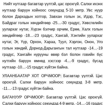
Нийт нутгаар багавтар үүлтэй, цас орохгүй. Салхи ихэнх
нутгаар баруун хойноос секундэд 5-10 метр. Увс нуур
болон Дархадын хотгор, Завхан голын эх, Идэр, Тэс,
Байдраг голын хөндийгөөр -25…-30 градус, Хөвсгөлийн
уулархаг нутаг, Хүрэн бэлчир орчим, Ерөө, Халх голын
хөндийгөөр -18…-23 градус, Хангай, Хэнтийн уулархаг
нутаг, Эг, Үүр, Орхон, Хараа, Туул, Хэрлэн, Онон, Улз
голын хөндий, Дорнод-Дарьгангын тал нутгаар -14…-19
градус, Хангайн нурууны өвөр бэл болон говийн бүс
нутгийн баруун өмнөд хэсгээр -4…-9 градус, бусад
нутгаар -10…-15 градус хүйтэн байна.
УЛААНБААТАР ХОТ ОРЧМООР: Багавтар үүлтэй. Цас
орохгүй. Салхи баруун хойноос секундэд 3-8 метр.
-11…-13 градус хүйтэн байна.
БАГАНУУР ОРЧМООР: Багавтар үүлтэй. Цас орохгүй.
Салхи баруун хойноос секундэд 4-9 метр. -14…-16 градус