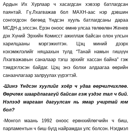
Ардын Их Хурлаар ч хасагдсан хэвээр батлагдсан
паянтай. Гү.Лхагважав бол МАХН-аас нэр дэвшин
сонгогдсон бөгөөд Үндсэн хууль батлагдсаны дараа
МСДН-д элссэн. Ерэн оноос өмнө улсаа төлөөлөн Женев
дэх Хүний Эрхийн Комисст ажиллаж байсан олон улсын
харилцааны мэргэжилтэн. Цэц миний дээрх
нэхэмжлэлийг няцаахын тулд “Танай намын гишүүн
Лхагважавын саналаар тэгш эрхийг хассан байна” гэж
тэмдэглэсэн байдаг. Цэц энэ болхи алдаагаа өөрийн
санаачлагаар залруулах үүрэгтэй.
-Шинэ Үндсэн хуулийг хоёр ч удаа өөрчилчихлөө.
Өөрчлөх шаардлагагүй байсан гэж үздэг тал ч бий.
Нэлээд маргаан дагуулсан нь ямар учиртай юм
бол?
-Монгол маань 1992 оноос ерөнхийлөгчийн ч биш,
парламентын ч биш бүгд найрамдах улс болсон. Нэгдмэл