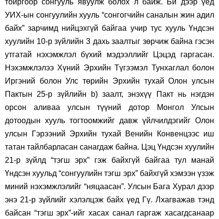
тойргоор сонгууль явуулж болох л байж. Би дээр үед
УИХ-ын сонгуулийн хууль “сонгогчийн саналын жин адил
байх” зарчимд нийцэхгүй байгаа учир тус хууль Үндсэн
хуулийн 10-р зүйлийн 3 дахь заалтыг зөрчиж байна гэсэн
утгатай нэхэмжлэл бүхий мэдээллийг Цэцэд гаргасан.
Нэхэмжлэлээ Хүний Эрхийн Түгээмэл Тунхаглал болон
Иргэний болон Улс төрийн Эрхийн тухай Олон улсын
Пактын 25-р зүйлийн b) заалт, энэхүү Пакт нь нэгдэн
орсон аливаа улсын түүний дотор Монгол Улсын
дотоодын хууль тогтоомжийг давж үйлчилдэгийг Олон
улсын Гэрээний Эрхийн тухай Венийн Конвенцээс иш
татан тайлбарласан санагдаж байна. Цэц Үндсэн хуулийн
21-р зүйлд “тэгш эрх” гэж байхгүй байгаа тул манай
Үндсэн хуульд “сонгуулийн тэгш эрх” байхгүй хэмээн үзэж
миний нэхэмжлэлийг “няцаасан”. Улсын Бага Хурал дээр
энэ 21-р зүйлийг хэлэлцэж байх үед Гү. Лхагважав тэнд
байсан “тэгш эрх”-ийг хасах санал гаргаж хасагдсанаар