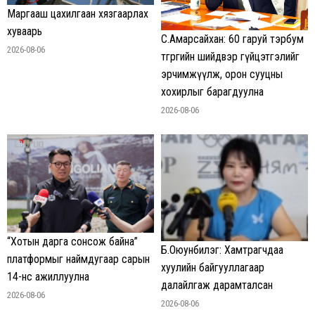
Маргааш цахилгаан хязгаарлах
хуваарь
С.Амарсайхан: 60 гаруй тэрбум
2026-08-06
төгрөгийн шийдвэр гүйцэтгэлийг
эрчимжүүлж, орон сууцны
хохирлыг барагдуулна
2026-08-06
“Хотын дарга сонсож байна”
Б.Оюунбилэг: Хамтрагчдаа
платформыг наймдугаар сарын
хуулийн байгууллагаар
14-нөөс ажиллуулна
далайлгаж дарамталсан
2026-08-06
2026-08-06