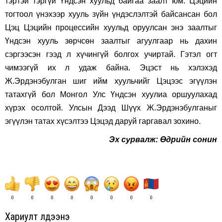
тэртэй тэргүй Үндсэн хуульд байгаа заалт юм. Цэцийн
тогтоол үнэхээр хууль зүйн үндэслэлтэй байсансан бол
Цэц Цэцийн процессийн хуульд оруулсан энэ заалтыг
Үндсэн хууль зөрчсөн заалтыг агуулгаар нь дахин
сэргээсэн гээд л хүчингүй болгох учиртай. Гэтэл огт
чимээгүй их л удаж байна. Эцэст нь хэлэхэд
Ж.Эрдэнэбулган шиг ийм хуульчийг Цэцээс эгүүлэн
татахгүй бол Монгол Улс Үндсэн хуулиа оршуулахад
хүрэх осолтой. Улсын Дээд Шүүх Ж.Эрдэнэбулганыг
эгүүлэн татах хүсэлтээ Цэцэд даруй гаргавал зохино.
Эх сурвалж: Өдрийн сонин
0
0
0
0
0
0
0
0
Хариулт үлдээнэ үү