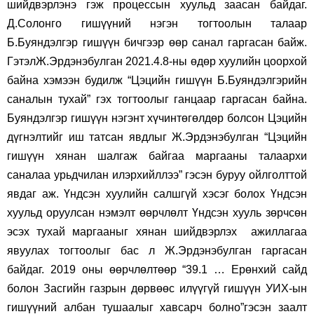
шийдвэрлэнэ гэж процессын хуульд заасан байдаг.
Д.Солонго гишүүний нэгэн тогтоолын талаар
Б.Буяндэлгэр гишүүн бичгээр өөр санал гаргасан байж.
ГэтэлЖ.Эрдэнэбулган 2021.4.8-ны өдөр хуулийн цоорхой
байна хэмээн будилж “Цэцийн гишүүн Б.Буяндэлгэрийн
саналын тухай” гэх тогтоолыг ганцаар гаргасан байна.
Буяндэлгэр гишүүн нэгэнт хүчинтөгөлдөр болсон Цэцийн
дүгнэлтийг иш татсан явдлыг Ж.Эрдэнэбулган “Цэцийн
гишүүн хянан шалгаж байгаа маргааны талаархи
саналаа урьдчилан илэрхийллээ” гэсэн буруу ойлголттой
явдаг аж. Үндсэн хуулийн салшгүй хэсэг болох Үндсэн
хуульд оруулсан нэмэлт өөрчлөлт Үндсэн хууль зөрчсөн
эсэх тухай маргааныг хянан шийдвэрлэх ажиллагаа
явуулах тогтоолыг бас л Ж.Эрдэнэбулган гаргасан
байдаг. 2019 оны өөрчлөлтөөр “39.1 … Ерөнхий сайд
болон Засгийн газрын дөрвөөс илүүгүй гишүүн УИХ-ын
гишүүний албан тушаалыг хавсарч болно”гэсэн заалт