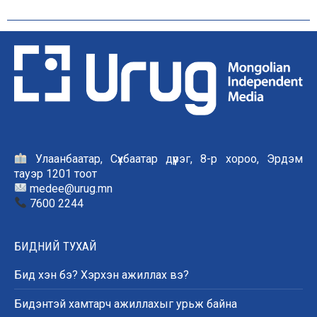
Улаанбаатар, Сүхбаатар дүүрэг, 8-р хороо, Эрдэм
тауэр 1201 тоот
medee@urug.mn
7600 2244
БИДНИЙ ТУХАЙ
Бид хэн бэ? Хэрхэн ажиллах вэ?
Бидэнтэй хамтарч ажиллахыг урьж байна