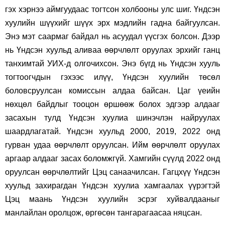
гэх хэрнээ аймгуудаас тогтсон холбооны улс шиг. Үндсэн
хуулийн шүүхийг шүүх эрх мэдлийн гадна байгуулсан.
Энэ мэт саармаг байдал нь асуудал үүсгэх болсон. Дээр
нь Үндсэн хуульд аливаа өөрчлөлт оруулах эрхийг ганц
танхимтай УИХ-д олгочихсон. Энэ бүгд нь Үндсэн хууль
тогтоогчдын гэхээс илүү, Үндсэн хуулийн төсөл
боловсруулсан комиссын алдаа байсан. Цаг үеийн
нөхцөл байдлыг тооцон өршөөж болох эдгээр алдааг
засахын тулд Үндсэн хуулиа шинэчлэн найруулах
шаардлагатай. Үндсэн хуульд 2000, 2019, 2022 онд
гурван удаа өөрчлөлт оруулсан. Ийм өөрчлөлт оруулах
аргаар алдааг засах боломжгүй. Хамгийн сүүлд 2022 онд
оруулсан өөрчлөлтийг Цэц санаачилсан. Гагцхүү Үндсэн
хуульд захирагдан Үндсэн хуулиа хамгаалах үүрэгтэй
Цэц маань Үндсэн хуулийн эсрэг хуйвалдааныг
манлайлан оролцож, өргөсөн тангарагаасаа няцсан.