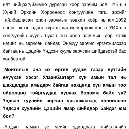
илт нийцэхгүй.Өмнө дурдсан хоёр зарчим бол НҮБ-ын
Хүний Эрхийн Хорооноос сонгуулийн тэгш эрхийг
тайлбарласан олон зарчмын зөвхөн хоёр нь юм.1992
оноос эхлэн одоог хүртэл дагаж мөрдөж ирсэн УИХ-ын
сонгуулийн хууль бүхэн энэ хоёр зарчмын дор хаяж
нэгийг нь зөрчсөн байдаг. Энэхүү зөрчил үргэлжилсээр
байгаа нь Цэцийн Үндсэн хууль зөрчсөн шийдвэртэй бас
холбоотой.
-Монголын энэ их өргөн уудам газар нутгийн
өчүүхэн хэсэг Улаанбаатарт хүн амын тал нь
шахцалдан амьдарч байгаа нөхцөлд хүн амын тоо
ойролцоо тойргуудад хуваах боломж байх уу?
Үндсэн хуулийн зөрчил үргэлжлэхэд нөлөөлсөн
Үндсэн хуулийн Цэцийн ямар шийдвэр байдаг юм
бол?
-Ардын намын үе үеийн удирдлага нийслэлийн