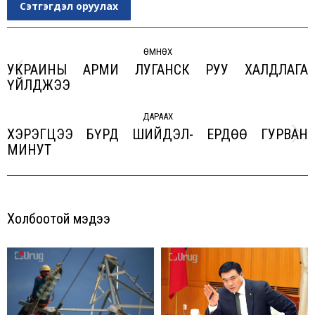
Сэтгэгдэл оруулах
Post
navigation
ӨМНӨХ
УКРАИНЫ АРМИ ЛУГАНСК РУУ ХАЛДЛАГА
Previous
ҮЙЛДЖЭЭ
post:
ДАРААХ
ХЭРЭГЦЭЭ БҮРД ШИЙДЭЛ- ЕРДӨӨ ГУРВАН
Next
МИНУТ
post:
Холбоотой мэдээ