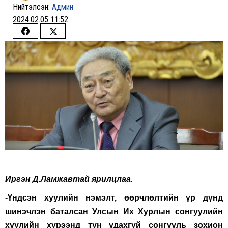
Нийтэлсэн:
Админ
2024.02.05 11:52
Share
Share
on
on
Facebook
Twitter
Иргэн Д.Ламжавтай ярилцлаа.
-Үндсэн хуулийн нэмэлт, өөрчлөлтийн үр дүнд
шинэчлэн баталсан Улсын Их Хурлын сонгуулийн
хуулийн хүрээнд тун удахгүй сонгууль зохион