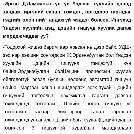
-Иргэн Д.Ламжавыг үе үе Үндсэн хуулийн цэцэд
хандаж, иргэний санал, гомдол, өргөдлөө гаргадаг
гэдгийг олон нийт андахгүй мэддэг болсон. Ингэхэд
Үндсэн хуулийн цэц, цэцийн гишүүд хуулиа дагаж
мөрдөж чаддаг уу?
-Тодорхой жишээ баримтаар ярьсан нь дээр байх. УДШ-
ээс нэр дэвшин сонгогдсон Ж.Эрдэнэбулган бол Үндсэн
хуулийн Цэцийн гишүүнд тэнцэхгүй хүн
байна.Эрдэнэбулган болЦэцийн процессын хуулиа
ойлгодоггүй эсвэл бусдын нөлөөнд автамтгай гишүүн
байна. Маргаан хянан шийдвэрлэх эсэх тухай Цэцийн
гишүүний тогтоолыг нэхэмжлэл гаргагч давсан
тохиолдолд тогтоолыг, Цэцийн нөгөө гишүүн уг
тогтоолын талаар бичгээрөөр санал гаргасан
тохиолдолд уг саналыгЦэцийн бага суудал(Цэцийн дарга
томилсон 3 гишүүнтэй хурал)-ын магадлалаар