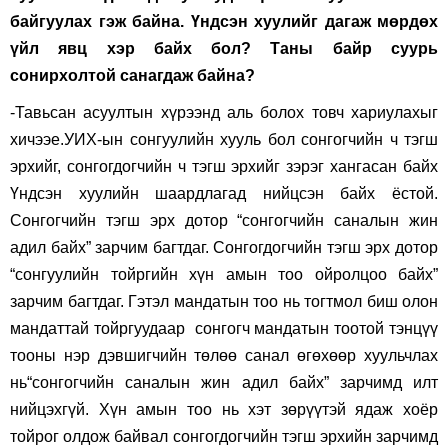
байгуулах гэж байна. Үндсэн хуулийг дагаж мөрдөх
үйл явц хэр байх бол? Таны байр суурь
сонирхолтой санагдаж байна?
-Тавьсан асуултын хүрээнд аль болох товч хариулахыг
хичээе.УИХ-ын сонгуулийн хууль бол сонгогчийн ч тэгш
эрхийг, сонгогдогчийн ч тэгш эрхийг зэрэг хангасан байх
Үндсэн хуулийн шаардлагад нийцсэн байх ёстой.
Сонгогчийн тэгш эрх дотор “сонгогчийн саналын жин
адил байх” зарчим багтдаг. Сонгогдогчийн тэгш эрх дотор
“сонгуулийн тойргийн хүн амын тоо ойролцоо байх”
зарчим багтдаг. Гэтэл мандатын тоо нь тогтмол биш олон
мандаттай тойргуудаар сонгогч мандатын тоотой тэнцүү
тооны нэр дэвшигчийн төлөө санал өгөхөөр хуульчлах
нь“сонгогчийн саналын жин адил байх” зарчимд илт
нийцэхгүй. Хүн амын тоо нь хэт зөрүүтэй ядаж хоёр
тойрог олдож байвал сонгогдогчийн тэгш эрхийн зарчимд