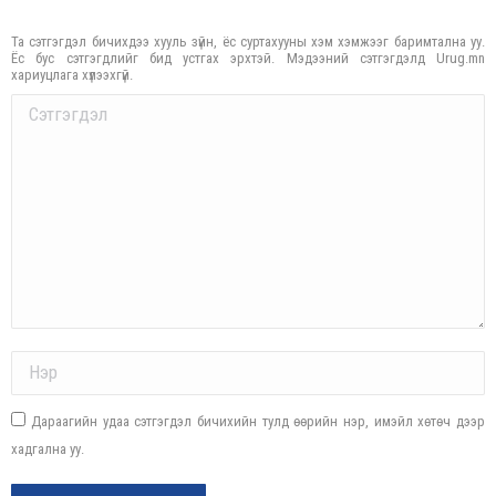
Та сэтгэгдэл бичихдээ хууль зүйн, ёс суртахууны хэм хэмжээг баримтална уу.
Ёс бус сэтгэгдлийг бид устгах эрхтэй. Мэдээний сэтгэгдэлд Urug.mn
хариуцлага хүлээхгүй.
Comment
Name *
Дараагийн удаа сэтгэгдэл бичихийн тулд өөрийн нэр, имэйл хөтөч дээр
хадгална уу.