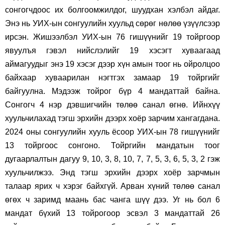
сонгогчдоос их болгоомжилдог, шуудхан хэлбэл айдаг.
Энэ нь УИХ-ын сонгуулийн хуульд сөрөг нөлөө үзүүлсээр
ирсэн. Жишээлбэл УИХ-ын 76 гишүүнийг 19 тойргоор
явуулъя гэвэл нийслэлийг 19 хэсэгт хуваагаад
аймагуудыг энэ 19 хэсэг дээр хүн амын тоог нь ойролцоо
байхаар хуваарилан нэгтгэх замаар 19 тойргийг
байгуулна. Мэдээж тойрог бүр 4 мандаттай байна.
Сонгогч 4 нэр дэвшигчийн төлөө санал өгнө. Ийнхүү
хуульчилахад тэгш эрхийн дээрх хоёр зарчим хангагдана.
2024 оны сонгуулийн хууль ёсоор УИХ-ын 78 гишүүнийг
13 тойргоос сонгоно. Тойргийн мандатын тоог
дугаарлалтын дагуу 9, 10, 3, 8, 10, 7, 7, 5, 3, 6, 5, 3, 2 гэж
хуульчилжээ. Энд тэгш эрхийн дээрх хоёр зарчмын
талаар ярих ч хэрэг байхгүй. Арван хүний төлөө санал
өгөх ч заримд маань бас чанга шүү дээ. Уг нь бол 6
мандат бүхий 13 тойрогоор эсвэл 3 мандаттай 26