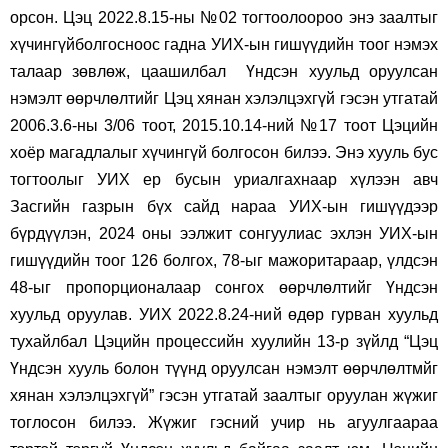
орсон. Цэц 2022.8.15-ны №02 тогтоолоороо энэ заалтыг
хүчингүйболгосноос гадна УИХ-ын гишүүдийн тоог нэмэх
талаар зөвлөж, цаашилбал Үндсэн хуульд оруулсан
нэмэлт өөрчлөлтийг Цэц хянан хэлэлцэхгүй гэсэн утгатай
2006.3.6-ны 3/06 тоот, 2015.10.14-ний №17 тоот Цэцийн
хоёр магадлалыг хүчингүй болгосон билээ. Энэ хууль бус
тогтоолыг УИХ ер бусын уриалгахнаар хүлээн авч
Засгийн газрын бүх сайд нараа УИХ-ын гишүүдээр
бүрдүүлэн, 2024 оны ээлжит сонгуулиас эхлэн УИХ-ын
гишүүдийн тоог 126 болгох, 78-ыг мажоритараар, үлдсэн
48-ыг пропорционалаар сонгох өөрчлөлтийг Үндсэн
хуульд оруулав. УИХ 2022.8.24-ний өдөр гурван хуульд
тухайлбал Цэцийн процессийн хуулийн 13-р зүйлд “Цэц
Үндсэн хууль болон түүнд оруулсан нэмэлт өөрчлөлтмйг
хянан хэлэлцэхгүй” гэсэн утгатай заалтыг оруулан жүжиг
тоглосон билээ. Жүжиг гэсний учир нь агуулгаараа