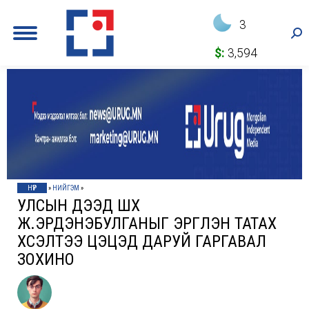
3
Sea
$:
3,594
НҮҮР
»
НИЙГЭМ
»
УЛСЫН ДЭЭД ШҮҮХ
Ж.ЭРДЭНЭБУЛГАНЫГ ЭРГҮҮЛЭН ТАТАХ
ХҮСЭЛТЭЭ ЦЭЦЭД ДАРУЙ ГАРГАВАЛ
ЗОХИНО