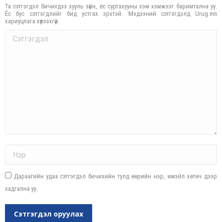
Та сэтгэгдэл бичихдээ хууль зүйн, ёс суртахууны хэм хэмжээг баримтална уу.
Ёс бус сэтгэгдлийг бид устгах эрхтэй. Мэдээний сэтгэгдэлд Urug.mn
хариуцлага хүлээхгүй.
Comment
Name *
Дараагийн удаа сэтгэгдэл бичихийн тулд өөрийн нэр, имэйл хөтөч дээр
хадгална уу.
Сэтгэгдэл оруулах