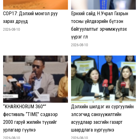
COP17: Дэлхий монгол руу
Ерөнхий сайд Н.Учрал Газрын
харах өдрүүд
тосны үйлдвэрийн бүтээн
байгуулалтыг эрчимжүүлэх
2026-08-10
үүрэг өглөө
2026-08-10
“KHARKHORUM 360°”
Дэлхийн шилдэг их сургуулийн
фестиваль “TIME” сэдвээр
элсэгчид санхүүжилтийн
2000 гаруй жилийн түүхийг
асуудлаар засгийн газарт
урлагаар өгүүлнэ
шаардлага хүргүүлнэ
2026-08-10
2026-08-10