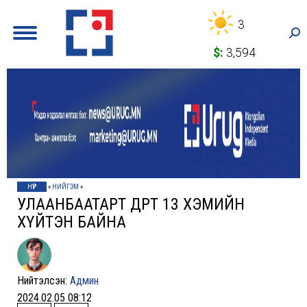
3
Sea
$:
3,594
НҮҮР
»
НИЙГЭМ
»
УЛААНБААТАРТ ӨДӨРТӨӨ 13 ХЭМИЙН
ХҮЙТЭН БАЙНА
Нийтэлсэн:
Админ
2024.02.05 08:12