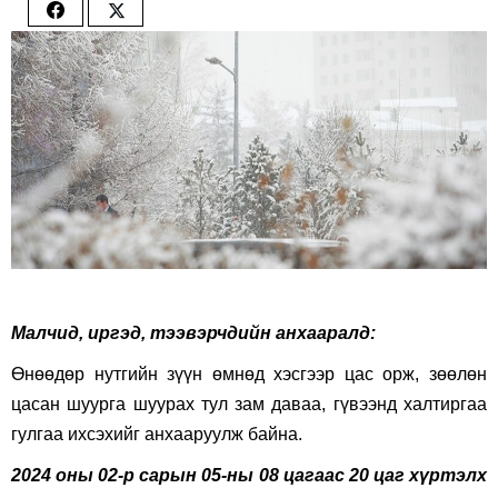
Share
Share
on
on
Facebook
Twitter
Малч­ид, иргэд, тээвэрчдийн анхааралд:
Өнөөдөр нутгийн зүүн өмнөд хэсгээр цас орж, зөөлөн
цасан шуурга шуурах тул зам даваа, гүвээнд халтиргаа
гулгаа ихсэхийг анхааруулж байна.
2024 оны 02-р сарын 05-ны 08 цагаас 20 цаг хүртэлх