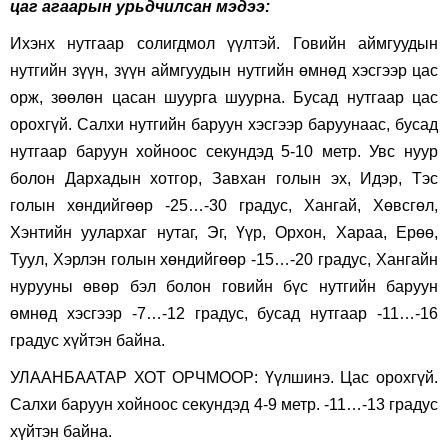
цаг агаарын урьдчилсан мэдээ:
Ихэнх нутгаар солигдмол үүлтэй. Говийн аймгуудын
нутгийн зүүн, зүүн аймгуудын нутгийн өмнөд хэсгээр цас
орж, зөөлөн цасан шуурга шуурна. Бусад нутгаар цас
орохгүй. Салхи нутгийн баруун хэсгээр баруунаас, бусад
нутгаар баруун хойноос секундэд 5-10 метр. Увс нуур
болон Дархадын хотгор, Завхан голын эх, Идэр, Тэс
голын хөндийгөөр -25…-30 градус, Хангай, Хөвсгөл,
Хэнтийн уулархаг нутаг, Эг, Үүр, Орхон, Хараа, Ерөө,
Туул, Хэрлэн голын хөндийгөөр -15…-20 градус, Хангайн
нурууны өвөр бэл болон говийн бүс нутгийн баруун
өмнөд хэсгээр -7…-12 градус, бусад нутгаар -11…-16
градус хүйтэн байна.
УЛААНБААТАР ХОТ ОРЧМООР: Үүлшинэ. Цас орохгүй.
Салхи баруун хойноос секундэд 4-9 метр. -11…-13 градус
хүйтэн байна.