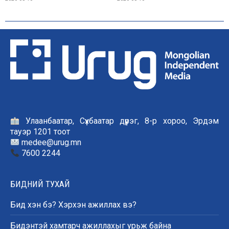
Улаанбаатар, Сүхбаатар дүүрэг, 8-р хороо, Эрдэм
тауэр 1201 тоот
medee@urug.mn
7600 2244
БИДНИЙ ТУХАЙ
Бид хэн бэ? Хэрхэн ажиллах вэ?
Бидэнтэй хамтарч ажиллахыг урьж байна