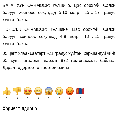
БАГАНУУР ОРЧМООР: Үүлшинэ. Цас орохгүй. Салхи
баруун хойноос секундэд 5-10 метр. -15…-17 градус
хүйтэн байна.
ТЭРЭЛЖ ОРЧМООР: Үүлшинэ. Цас орохгүй. Салхи
баруун хойноос секундэд 4-9 метр. -13…-15 градус
хүйтэн байна.
05 цагт Улаанбаатарт: -21 градус хүйтэн, харьцангуй чийг
65 хувь, агаарын даралт 872 гектопаскаль байлаа.
Даралт өдөртөө тогтвортой байна.
0
0
0
0
0
0
0
0
Хариулт үлдээнэ үү