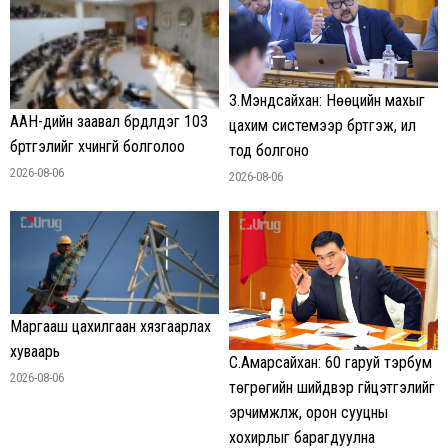
З.Мэндсайхан: Нөөцийн махыг
ААН-үүдийн заавал бүрдүүлдэг 103
цахим системээр бүртгэж, ил
бүртгэлийг хүчингүй болголоо
тод болгоно
2026-08-06
2026-08-06
Маргааш цахилгаан хязгаарлах
хуваарь
С.Амарсайхан: 60 гаруй тэрбум
2026-08-06
төгрөгийн шийдвэр гүйцэтгэлийг
эрчимжүүлж, орон сууцны
хохирлыг барагдуулна