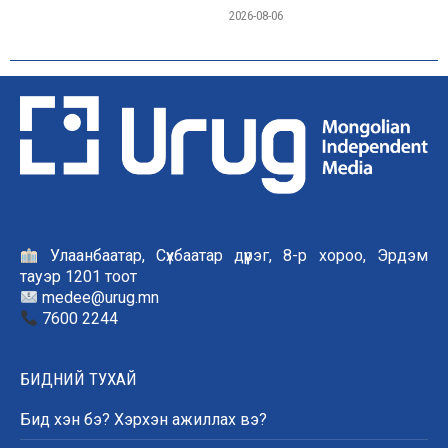
2026-08-06
Улаанбаатар, Сүхбаатар дүүрэг, 8-р хороо, Эрдэм
тауэр 1201 тоот
medee@urug.mn
7600 2244
БИДНИЙ ТУХАЙ
Бид хэн бэ? Хэрхэн ажиллах вэ?