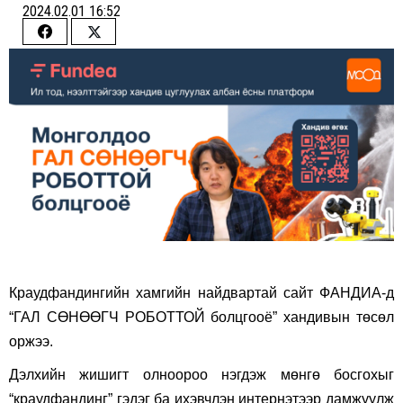
2024.02.01 16:52
Share
Share
on
on
Facebook
Twitter
Краудфандингийн хамгийн найдвартай сайт ФАНДИА-д
“ГАЛ СӨНӨӨГЧ РОБОТТОЙ болцгооё” хандивын төсөл
оржээ.
Дэлхийн жишигт олноороо нэгдэж мөнгө босгохыг
“краудфандинг” гэдэг ба ихэвчлэн интернэтээр дамжуулж