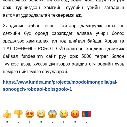
орж туршигдсан хамгийн сүүлийн үеийн загварын
автомат удирдлагатай төхөөрөмж аж.
Хандивыг албан ёсны сайтаар дамжуулж өгөх нь
дэлхийн бүх оронд хэрэгждэг аливаа учирч болох
эрсдэлээс хамгаалах, ил тод шийдэл байдаг. Хэрэв та
“ГАЛ СӨНӨӨГЧ РОБОТТОЙ болцгооё” хандивыг дэмжиж
байвал fundea.mn сайт руу орж 5000 төгрөг болон
түүнээс дээш хүссэн дүнгээрээ хандив өгч өөрийн хувь
нэмрээ нийгэмдээ оруулаарай.
https://www.fundea.mn/projects/moodofmongolia/gal-
sonoogch-robottoi-boltsgooio-1
0
0
0
0
0
0
0
0