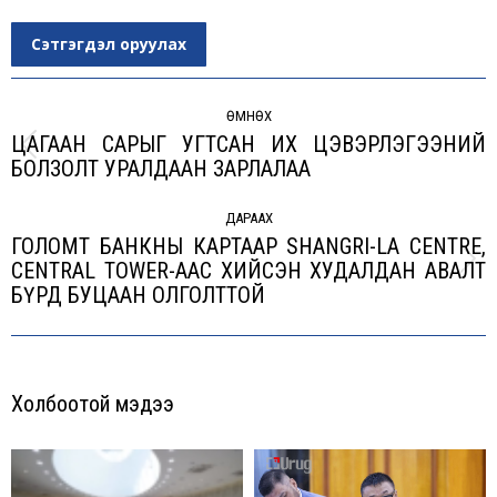
Сэтгэгдэл оруулах
Post
navigation
ӨМНӨХ
ЦАГААН САРЫГ УГТСАН ИХ ЦЭВЭРЛЭГЭЭНИЙ
Previous
БОЛЗОЛТ УРАЛДААН ЗАРЛАЛАА
post:
ДАРААХ
ГОЛОМТ БАНКНЫ КАРТААР SHANGRI-LA CENTRE,
CENTRAL TOWER-ААС ХИЙСЭН ХУДАЛДАН АВАЛТ
Next
БҮРД БУЦААН ОЛГОЛТТОЙ
post:
Холбоотой мэдээ