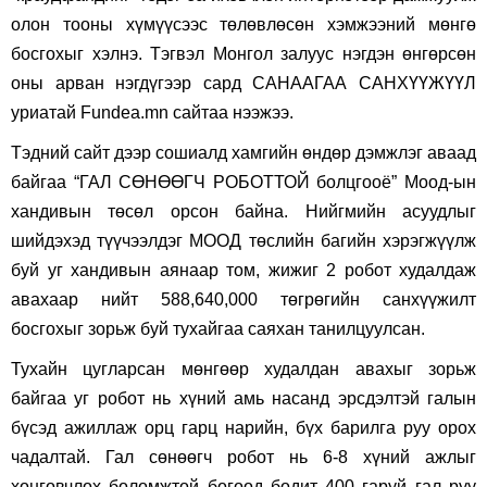
олон тооны хүмүүсээс төлөвлөсөн хэмжээний мөнгө
босгохыг хэлнэ. Тэгвэл Монгол залуус нэгдэн өнгөрсөн
оны арван нэгдүгээр сард САНААГАА САНХҮҮЖҮҮЛ
уриатай Fundea.mn сайтаа нээжээ.
Тэдний сайт дээр сошиалд хамгийн өндөр дэмжлэг аваад
байгаа “ГАЛ СӨНӨӨГЧ РОБОТТОЙ болцгооё” Моод-ын
хандивын төсөл орсон байна. Нийгмийн асуудлыг
шийдэхэд түүчээлдэг МООД төслийн багийн хэрэгжүүлж
буй уг хандивын аянаар том, жижиг 2 робот худалдаж
авахаар нийт 588,640,000 төгрөгийн санхүүжилт
босгохыг зорьж буй тухайгаа саяхан танилцуулсан.
Тухайн цугларсан мөнгөөр худалдан авахыг зорьж
байгаа уг робот нь хүний амь насанд эрсдэлтэй галын
бүсэд ажиллаж орц гарц нарийн, бүх барилга руу орох
чадалтай. Гал сөнөөгч робот нь 6-8 хүний ажлыг
хөнгөвчлөх боломжтой бөгөөд бодит 400 гаруй гал руу