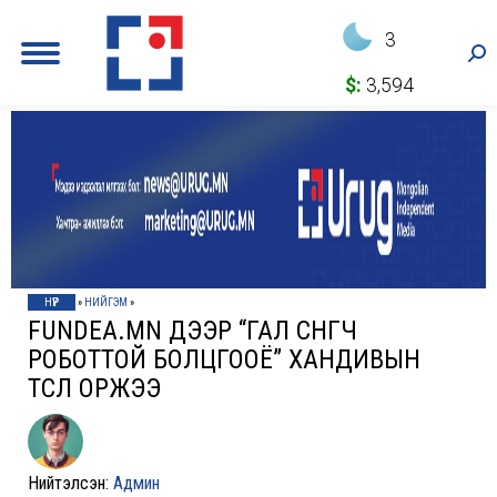
3
Sea
$:
3,594
НҮҮР
»
НИЙГЭМ
»
FUNDEA.MN ДЭЭР “ГАЛ СӨНӨӨГЧ
РОБОТТОЙ БОЛЦГООЁ” ХАНДИВЫН
ТӨСӨЛ ОРЖЭЭ
Нийтэлсэн:
Админ