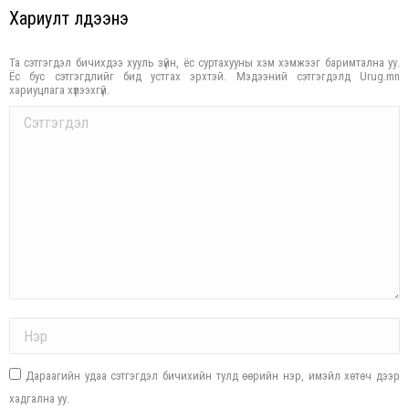
Хариулт үлдээнэ үү
Та сэтгэгдэл бичихдээ хууль зүйн, ёс суртахууны хэм хэмжээг баримтална уу.
Ёс бус сэтгэгдлийг бид устгах эрхтэй. Мэдээний сэтгэгдэлд Urug.mn
хариуцлага хүлээхгүй.
Comment
Name *
Дараагийн удаа сэтгэгдэл бичихийн тулд өөрийн нэр, имэйл хөтөч дээр
хадгална уу.