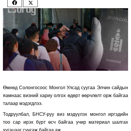
Share
Share
on
on
Facebook
Twitter
Өмнөд Солонгосоос Монгол Улсад суугаа Элчин сайдын
яамнаас визний хариу олгох өдөрт өөрчлөлт орж байгаа
талаар мэдэгдлээ.
Тодруулбал, БНСУ-руу виз мэдүүлэх монгол иргэдийн
тоо сар ирэх бүрт өсч байгаа учир материал шалгах
хугацааг сунгаж байгаа аж.