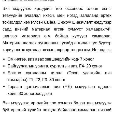
Виз мэдүүлэх иргэдийн тоо өссөнөөс албан ёсны
төвүүдийн ачаалал ихэсч, мөн иргэд залиланд өртөх
тохиолдол нэмэглсэн байна. Энэхүү шинэчлэлт нэгдүгээр
сард визний материал өгсөн хүмүүст хамаарахгүй,
шинээр материал өгч байгаа хүмүүст хамаарна.
Материал шалгах хугацааны тухайд ангилал тус бүрээр
хариу олгох хугацаа ажлын өдрөөр тооцох юм. Ингэхдээ:
Эмчилгээ, виз авах зөвшөөрлийн код- 7 хоног
Байгууллагын урилга, сургалтын виз, F4- 20 хоног
Богино хугацааны аялал (Олон удаагийн виз
хамаарна) F1, F2, F3- 80 хоног
Гэрлэлт цагаачлалын виз (F-6) мэдүүлсэн өдрөөс
хойш 80 хоногоос дээш
Виз мэдүүлэх иргэдийн тоо хэмжээ болон виз мэдүүлж
буй иргэний хувийн нөхцөл байдлаас хамааран визний