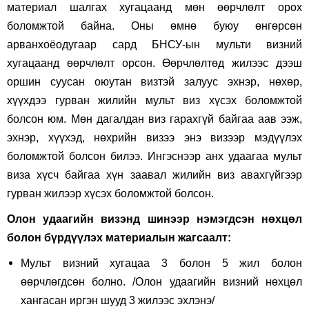
материал шалгах хугацаанд мөн өөрчлөлт орох
боломжтой байна. Оны өмнө буюу өнгөрсөн
арванхоёодугаар сард БНСУ-ын мульти визний
хугацаанд өөрчлөлт орсон. Өөрчлөлтөд жилээс дээш
оршин суусан оюутан визтэй залуус эхнэр, нөхөр,
хүүхдээ гурван жилийн мульт виз хүсэх боломжтой
болсон юм. Мөн дагалдан виз гарахгүй байгаа аав ээж,
эхнэр, хүүхэд, нөхрийн визээ энэ визээр мэдүүлэх
боломжтой болсон билээ. Ингэснээр анх удаагаа мульт
виза хүсч байгаа хүн заавал жилийн виз авахгүйгээр
гурван жилээр хүсэх боломжтой болсон.
Олон удаагийн визэнд шинээр нэмэгдсэн нөхцөл
болон бүрдүүлэх материалын жагсаалт:
Мульт визний хугацаа 3 болон 5 жил болон
өөрчлөгдсөн болно. /Олон удаагийн визний нөхцөл
хангасан иргэн шууд 3 жилээс эхлэнэ/