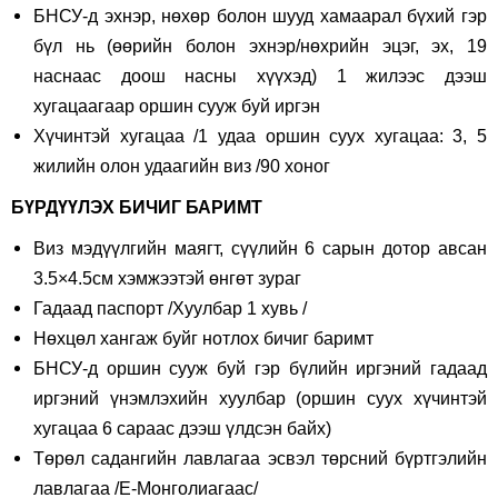
БНСУ-д эхнэр, нөхөр болон шууд хамаарал бүхий гэр
бүл нь (өөрийн болон эхнэр/нөхрийн эцэг, эх, 19
наснаас доош насны хүүхэд) 1 жилээс дээш
хугацаагаар оршин сууж буй иргэн
Хүчинтэй хугацаа /1 удаа оршин суух хугацаа: 3, 5
жилийн олон удаагийн виз /90 хоног
БҮРДҮҮЛЭХ БИЧИГ БАРИМТ
Виз мэдүүлгийн маягт, сүүлийн 6 сарын дотор авсан
3.5×4.5см хэмжээтэй өнгөт зураг
Гадаад паспорт /Хуулбар 1 хувь /
Нөхцөл хангаж буйг нотлох бичиг баримт
БНСУ-д оршин сууж буй гэр бүлийн иргэний гадаад
иргэний үнэмлэхийн хуулбар (оршин суух хүчинтэй
хугацаа 6 сараас дээш үлдсэн байх)
Төрөл садангийн лавлагаа эсвэл төрсний бүртгэлийн
лавлагаа /E-Монголиагаас/