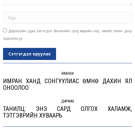
Name *
Дараагийн удаа сэтгэгдэл бичихийн тулд өөрийн нэр, имэйл хөтөч дээр
хадгална уу.
Сэтгэгдэл оруулах
Post
navigation
ӨМНӨХ
ИМРАН ХАНД СОНГУУЛИАС ӨМНӨ ДАХИН ЯЛ
Previous
ОНООЛОО
post:
ДАРААХ
ТАНИЛЦ: ЭНЭ САРД ОЛГОХ ХАЛАМЖ,
Next
ТЭТГЭВРИЙН ХУВААРЬ
post: