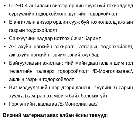
D-2~D-4 ангиллын визээр оршин сууж буй тохиолдолд
сургуулийн тодорхойлолт, дүнгийн тодорхойлолт
E ангиллын визээр оршин сууж буй тохиолдолд ажлын
газрын тодорхойлолт
Санхүүгийн чадвар нотлох бичиг баримт
Аж ахуйн нэгжийн захирал: Татварын тодорхойлолт,
аж ахуйн нэгжийн гэрчилгээний хуулбар
Байгууллагын ажилтан: Нийгмийн даатгалын шимтгэл
төлөлтийн талаарх тодорхойлолт /E-Монголиагаас/,
ажлын газрын тодорхойлолт
Виз мэдүүлэгчийн нэр дээрх дансны сүүлийн 6 сарын
хуулга (хамтран эзэмшигч байх боломжгүй)
Гэрлэлтийн лавлагаа /E-Монголиагаас/
Визний материал авах албан ёсны төвүүд: