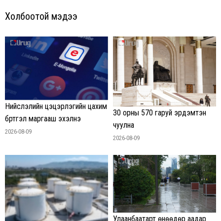
Холбоотой мэдээ
Нийслэлийн цэцэрлэгийн цахим
30 орны 570 гаруй эрдэмтэн
бүртгэл маргааш эхэлнэ
чуулна
2026-08-09
2026-08-09
Улаанбаатарт өнөөдөр аадар