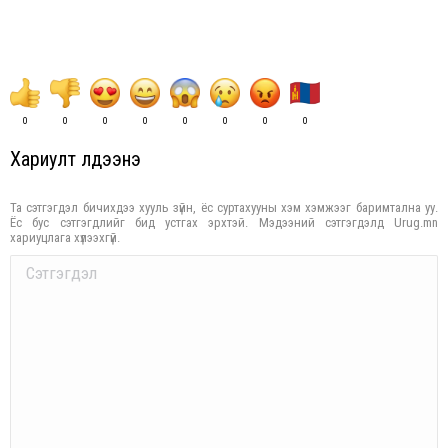
0
0
0
0
0
0
0
0
Хариулт үлдээнэ үү
Та сэтгэгдэл бичихдээ хууль зүйн, ёс суртахууны хэм хэмжээг баримтална уу.
Ёс бус сэтгэгдлийг бид устгах эрхтэй. Мэдээний сэтгэгдэлд Urug.mn
хариуцлага хүлээхгүй.
Comment