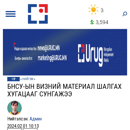
3
Sea
$:
3,594
НҮҮР
»
НИЙГЭМ
»
БНСУ-ЫН ВИЗНИЙ МАТЕРИАЛ ШАЛГАХ
ХУГАЦААГ СУНГАЖЭЭ
Нийтэлсэн:
Админ
2024.02.01 10:13