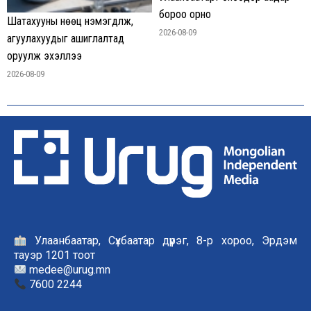
бороо орно
Шатахууны нөөц нэмэгдүүлж,
2026-08-09
агуулахуудыг ашиглалтад
оруулж эхэллээ
2026-08-09
Улаанбаатар, Сүхбаатар дүүрэг, 8-р хороо, Эрдэм
тауэр 1201 тоот
medee@urug.mn
7600 2244