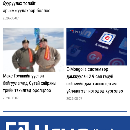
бууруулах төслийг
эрчимжүүлэхээр боллоо
2026-08-07
E-Mongolia системээр
Макс Группийн үүсгэн
дамжуулан 2.9 сая гаруй
байгуулагчид Сутай хайрхны
нийгмийн даатгалын цахим
төрийн тахилгад оролцлоо
үйлчилгээг иргэдэд хүргэлээ
2026-08-07
2026-08-07