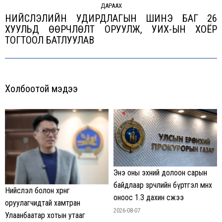
ДАРААХ
НИЙСЛЭЛИЙН УДИРДЛАГЫН ШИНЭ БАГ 26
ХУУЛЬД ӨӨРЧЛӨЛТ ОРУУЛЖ, УИХ-ЫН ХОЁР
Next
ТОГТООЛ БАТЛУУЛАВ
post:
Холбоотой мэдээ
Энэ оны эхний долоон сарын
байдлаар зөрчлийн бүртгэл өмнөх
Нийслэл болон хөрөнгө
оноос 1.3 дахин өсжээ
оруулагчидтай хамтран
2026-08-07
Улаанбаатар хотын утааг