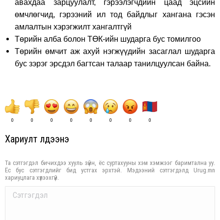
авахдаа зарцуулалт, гэрээлэгчдийн цаад эцсийн
өмчлөгчид, гэрээний ил тод байдлыг хангана гэсэн
амлалтын хэрэгжилт хангалтгүй
Төрийн алба болон ТӨК-ийн шударга бус томилгоо
Төрийн өмчит аж ахуй нэгжүүдийн засаглал шударга
бус зэрэг эрсдэл багтсан талаар танилцуулсан байна.
0
0
0
0
0
0
0
0
Хариулт үлдээнэ үү
Та сэтгэгдэл бичихдээ хууль зүйн, ёс суртахууны хэм хэмжээг баримтална уу.
Ёс бус сэтгэгдлийг бид устгах эрхтэй. Мэдээний сэтгэгдэлд Urug.mn
хариуцлага хүлээхгүй.
Comment