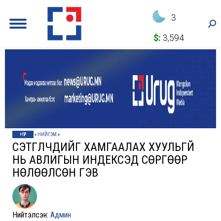
3
Sea
$:
3,594
НҮҮР
»
НИЙГЭМ
»
СЭТГҮҮЛЧДИЙГ ХАМГААЛАХ ХУУЛЬГҮЙ
НЬ АВЛИГЫН ИНДЕКСЭД СӨРГӨӨР
НӨЛӨӨЛСӨН ГЭВ
Нийтэлсэн:
Админ