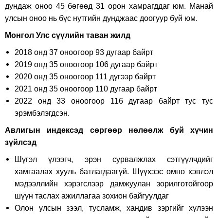
дундаж оноо 45 бөгөөд 31 орон хамрагддаг юм. Манай
улсын оноо нь бүс нутгийн дунджаас доогуур буй юм.
Монгол Улс сүүлийн таван жилд
2018 онд 37 оноогоор 93 дугаар байрт
2019 онд 35 оноогоор 106 дугаар байрт
2020 онд 35 оноогоор 111 дүгээр байрт
2021 онд 35 оноогоор 110 дугаар байрт
2022 онд 33 оноогоор 116 дугаар байрт тус тус
эрэмбэлэгдсэн.
Авлигын индексэд сөргөөр нөлөөлж буй хүчин
зүйлсэд
Шүгэл үлээгч, эрэн сурвалжлах сэтгүүлчдийг
хамгаалах хууль батлагдаагүй. Шүүхээс өмнө хэвлэл
мэдээллийн хэрэгслээр дамжуулан зорилготойгоор
шүүн таслах ажиллагаа зохион байгуулдаг
Олон улсын зээл, тусламж, хандив зэргийг хүлээн