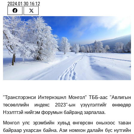
2024.01.30 16:12
Share
Share
on
on
Facebook
Twitter
"Транспэрэнси Интернэшнл Монгол" ТББ-аас "Авлигын
төсөөллийн индекс 2023"-ын үзүүлэлтийг өнөөдөр
Нээлттэй нийгэм форумын байранд зарлалаа.
Монгол улс эрэмбийн хувьд өнгөрсөн оныхоос таван
байраар ухарсан байна. Ази номхон далайн бүс нутгийн