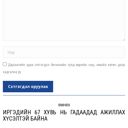
Name *
Дараагийн удаа сэтгэгдэл бичихийн тулд өөрийн нэр, имэйл хөтөч дээр
хадгална уу.
Сэтгэгдэл оруулах
Post
navigation
ӨМНӨХ
ИРГЭДИЙН 67 ХУВЬ НЬ ГАДААДАД АЖИЛЛАХ
Previous
ХҮСЭЛТЭЙ БАЙНА
post: