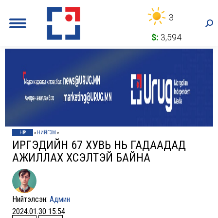
3
Sea
$:
3,594
НҮҮР
»
НИЙГЭМ
»
ИРГЭДИЙН 67 ХУВЬ НЬ ГАДААДАД
АЖИЛЛАХ ХҮСЭЛТЭЙ БАЙНА
Нийтэлсэн:
Админ
2024.01.30 15:54