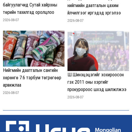
байгуулагчид Сутай хайрхны
нийгмийн даатгалын цахим
төрийн тахилгад оролцлоо
үйлчилгээг иргэдэд хүргэлээ
2026-08-07
2026-08-07
Нийгмийн даатгалын сангийн
Ш.Шинэцэцэгийг хохироосон
хөрөнгө 7.6 тэрбум төгрөгөөр
гэх 2011 оны хэргийг
арвижлаа
прокуророос шүүхэд шилжүүлжээ
2026-08-07
2026-08-07