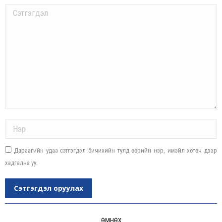
Comment
Name *
Дараагийн удаа сэтгэгдэл бичихийн тулд өөрийн нэр, имэйл хөтөч дээр
хадгална уу.
Сэтгэгдэл оруулах
Post
ӨМНӨХ