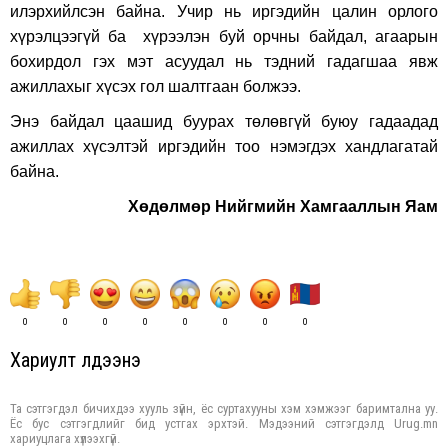
илэрхийлсэн байна. Учир нь иргэдийн цалин орлого
хүрэлцээгүй ба хүрээлэн буй орчны байдал, агаарын
бохирдол гэх мэт асуудал нь тэдний гадагшаа явж
ажиллахыг хүсэх гол шалтгаан болжээ.
Энэ байдал цаашид буурах төлөвгүй буюу гадаадад
ажиллах хүсэлтэй иргэдийн тоо нэмэгдэх хандлагатай
байна.
Хөдөлмөр Нийгмийн Хамгааллын Яам
0
0
0
0
0
0
0
0
Хариулт үлдээнэ үү
Та сэтгэгдэл бичихдээ хууль зүйн, ёс суртахууны хэм хэмжээг баримтална уу.
Ёс бус сэтгэгдлийг бид устгах эрхтэй. Мэдээний сэтгэгдэлд Urug.mn
хариуцлага хүлээхгүй.