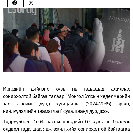
Share
Share
on
on
Facebook
Twitter
Иргэдийн дийлэнх хувь нь гадаадад ажиллах
сонирхолтой байгаа талаар "Монгол Улсын хөдөлмөрийн
зах зээлийн дунд хугацааны (2024-2035) эрэлт,
нийлүүлэлтийн таамаглал” судалгаанд дурджээ.
Тодруулбал 15-64 насны иргэдийн 67 хувь нь боломж
олдвол гадагшаа явж ажил хийх сонирхолтой байгаагаа