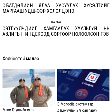
navigation
С.БАТДӨЛИЙН ЯЛАА ХАСУУЛАХ ХҮСЭЛТИЙГ
Previous
МАРГААШ УДШ-ЭЭР ХЭЛЭЛЦЭНЭ
post:
ДАРААХ
СЭТГҮҮЛЧДИЙГ ХАМГААЛАХ ХУУЛЬГҮЙ НЬ
Next
АВЛИГЫН ИНДЕКСЭД СӨРГӨӨР НӨЛӨӨЛСӨН ГЭВ
post:
Холбоотой мэдээ
E-Mongolia системээр
Макс Группийн үүсгэн
дамжуулан 2.9 сая гаруй