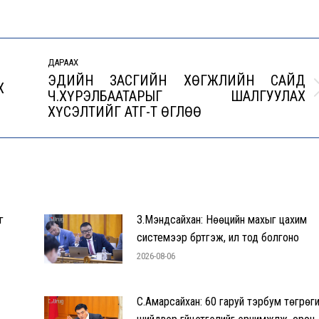
ДАРААХ
ЭДИЙН ЗАСГИЙН ХӨГЖЛИЙН САЙД
Х
Ч.ХҮРЭЛБААТАРЫГ ШАЛГУУЛАХ
Next
ХҮСЭЛТИЙГ АТГ-Т ӨГЛӨӨ
post:
г
З.Мэндсайхан: Нөөцийн махыг цахим
системээр бүртгэж, ил тод болгоно
2026-08-06
С.Амарсайхан: 60 гаруй тэрбум төгрөг