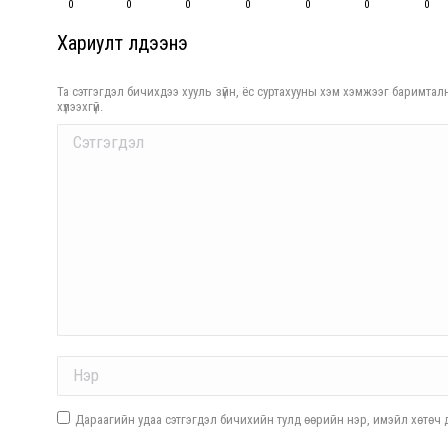
0
0
0
0
0
0
0
Хариулт үлдээнэ үү
Та сэтгэгдэл бичихдээ хууль зүйн, ёс суртахууны хэм хэмжээг баримталн
хүлээхгүй.
Comment
Name *
Дараагийн удаа сэтгэгдэл бичихийн тулд өөрийн нэр, имэйл хөтөч д