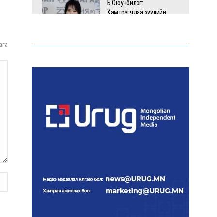
Б.Оюунбилэг:
Хамтрагчдаа хуулийн
байгууллагаар далайлгаж
дарамталсан
ага
Б.Дашпүрэв: Шатахууны
нийлүүлэлт хэвийн
үргэлжилж, нөөцийг
нэмэгдүүлэхэд анхаарч
байна
Д.Амарбаясгалан: Зах
зээлийн буруу бодлого
шатахууны хямралаар
илэрч байна
Голомт банк АНЭУ-ын
Mashreq банканд Дирхам
валютын данс нээлээ