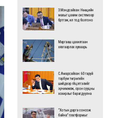
З.Мэндсайхан: Нөөцийн
махыг цахим системээр
бүртгэж, ил тод болгоно
Маргааш цахилгаан
хязгаарлах хуваарь
С.Амарсайхан: 60 гаруй
тэрбум төгрөгийн
шийдвэр гүйцэтгэлийг
эрчимжүүлж, орон сууцны
хохирлыг барагдуулна
“Хотын дарга сонсож
байна” платформыг