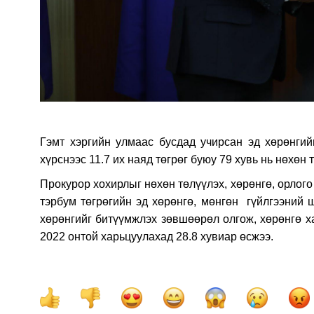
Гэмт хэргийн улмаас бусдад учирсан эд хөрөнгий
хүрснээс 11.7 их наяд төгрөг буюу 79 хувь нь нөхөн
Прокурор хохирлыг нөхөн төлүүлэх, хөрөнгө, орлого
тэрбум төгрөгийн эд хөрөнгө, мөнгөн гүйлгээний ш
хөрөнгийг битүүмжлэх зөвшөөрөл олгож, хөрөнгө х
2022 онтой харьцуулахад 28.8 хувиар өсжээ.