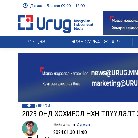
Даваа – Баасан 09:00 – 18:00
МЭДЭЭ
ЭРЭН СУРВАЛЖЛАГЧ
НҮҮР
»
НИЙГЭМ
»
2023 ОНД ХОХИРОЛ НӨХӨН ТӨЛҮҮЛЭЛТ 
Нийтэлсэн:
Админ
2024.01.30 11:00