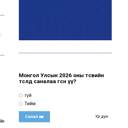
Эрчим хүчний сайд
Б.Найдалаа: Дундговийн
эрчим хүчний томоохон
төслүүдэд дэмжлэг үзүүлнэ
Давхардсан
зохицуулалтыг бууруулах
хүрээнд 83 дүрэм, журмыг
цуцалжээ
Монгол Улсын 2026 оны төсвийн
төсөлд саналаа өгсөн үү?
Өчигдөр 102 тусгай
дугаарт 2321 дуудлага,
Үгүй
мэдээлэл бүртгэгджээ
Тийм
Үр дүн
Монголын шигшээ баг
ийн
Японд хамтарсан