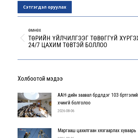
Сэтгэгдэл оруулах
Post
navigation
ӨМНӨХ
ТӨРИЙН ҮЙЛЧИЛГЭЭГ ТӨВӨГГҮЙ ХҮРГЭ
Previous
24/7 ЦАХИМ ТӨВТЭЙ БОЛЛОО
post:
Холбоотой мэдээ
ААН-үүдийн заавал бүрдүүлдэг 103 бүртгэлий
хүчингүй болголоо
2026-08-06
Маргааш цахилгаан хязгаарлах хуваарь