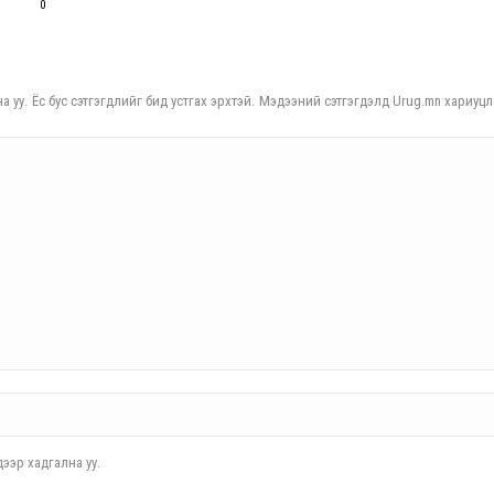
0
а уу. Ёс бус сэтгэгдлийг бид устгах эрхтэй. Мэдээний сэтгэгдэлд Urug.mn хариуцл
ээр хадгална уу.