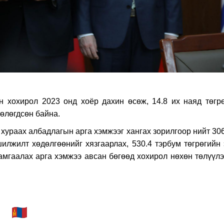
н хохирол 2023 онд хоёр дахин өсөж, 14.8 их наяд төгрө
 төлөгдсөн байна.
 хураах албадлагын арга хэмжээг хангах зорилгоор нийт 30
илжилт хөдөлгөөнийг хязгаарлах, 530.4 тэрбум төгрөгийн 
амгаалах арга хэмжээ авсан бөгөөд хохирол нөхөн төлүүлэ