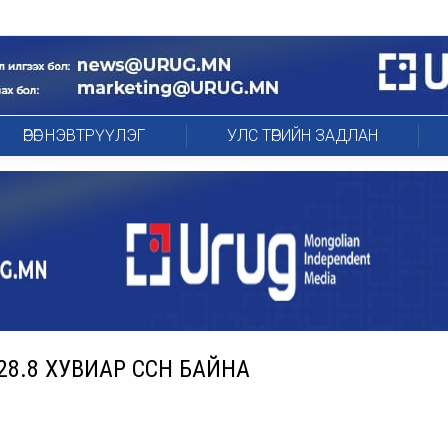
ӨРӨГ НЭВТРҮҮЛЭГ
УЛС ТӨРИЙН ЗАДЛАН
28.8 ХУВИАР ӨССӨН БАЙНА