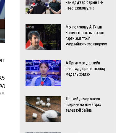
наймдугаар сарын 14-
нөөс ажиллуулна
Монгол залуу АНУ-ын
Вашингтон хотын орон
гэргүй эмэгтэйг
хүчирхийлэгчээс аварчээ
гт
А.Оргилмаа дэлхийн
аваргад дөрвөн төрөлд
медаль хүртлээ
6,5
эд
лт
Дэлхий даяар элсэн
чихрийн үнэ нэмэгдэх
төлөвтэй байна