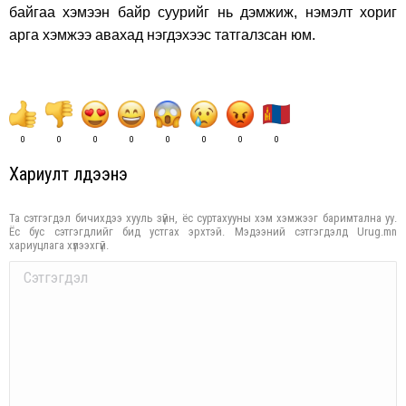
байгаа хэмээн байр суурийг нь дэмжиж, нэмэлт хориг
арга хэмжээ авахад нэгдэхээс татгалзсан юм.
0
0
0
0
0
0
0
0
Хариулт үлдээнэ үү
Та сэтгэгдэл бичихдээ хууль зүйн, ёс суртахууны хэм хэмжээг баримтална уу.
Ёс бус сэтгэгдлийг бид устгах эрхтэй. Мэдээний сэтгэгдэлд Urug.mn
хариуцлага хүлээхгүй.
Comment