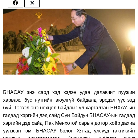
Share
Share
on
on
Facebook
Twitter
БНАСАУ энэ сард хэд хэдэн удаа далавчит пуужин
харваж, бүс нутгийн аюулгүй байдалд эрсдэл үүсгээд
буй. Тэгвэл энэ нөхцөл байдлыг үл харгалзан БНХАУ-ын
гадаад хэргийн дэд сайд Сүн Вэйдун БНАСАУ-ын гадаад
хэргийн дэд сайд Пак Мёнхотой сарын дотор хоёр дахиа
уулзсан юм. БНАСАУ болон Хятад улсууд тактикийн