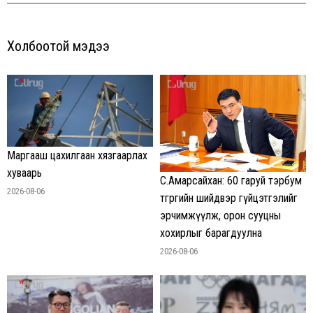
Холбоотой мэдээ
Маргааш цахилгаан хязгаарлах
хуваарь
С.Амарсайхан: 60 гаруй тэрбум
2026-08-06
төгрөгийн шийдвэр гүйцэтгэлийг
эрчимжүүлж, орон сууцны
хохирлыг барагдуулна
2026-08-06