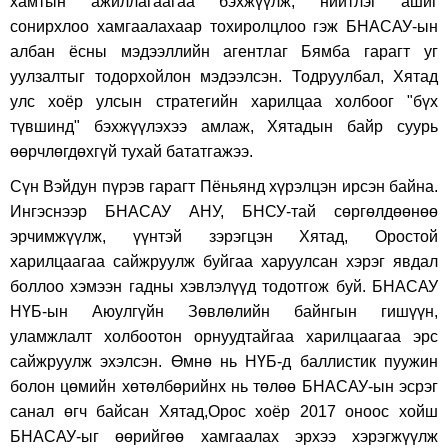
хамтын ажиллагаагаа бэхжүүлж, нийтлэг ашиг
сонирхлоо хамгаалахаар тохиролцлоо гэж БНАСАУ-ын
албан ёсны мэдээллийн агентлаг Бямба гарагт уг
уулзалтыг тодорхойлон мэдээлсэн. Тодруулбал, Хятад
улс хоёр улсын стратегийн харилцаа холбоог "бүх
түвшинд" бэхжүүлэхээ амлаж, Хятадын байр суурь
өөрчлөгдөхгүй тухай бататгажээ.
Сүн Вэйдун пүрэв гарагт Пёньянд хүрэлцэн ирсэн байна.
Ингэснээр БНАСАУ АНУ, БНСУ-тай сөргөлдөөнөө
эрчимжүүлж, үүнтэй зэрэгцэн Хятад, Оростой
харилцаагаа сайжруулж буйгаа харуулсан хэрэг явдал
боллоо хэмээн гадны хэвлэлүүд тодотгож буй. БНАСАУ
НҮБ-ын Аюулгүйн Зөвлөлийн байнгын гишүүн,
уламжлалт холбоотон орнуудтайгаа харилцаагаа эрс
сайжруулж эхэлсэн. Өмнө нь НҮБ-д баллистик пуужин
болон цөмийн хөтөлбөрийнх нь төлөө БНАСАУ-ын эсрэг
санал өгч байсан Хятад,Орос хоёр 2017 оноос хойш
БНАСАУ-ыг өөрийгөө хамгаалах эрхээ хэрэгжүүлж