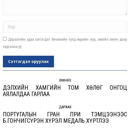
Name *
Дараагийн удаа сэтгэгдэл бичихийн тулд өөрийн нэр, имэйл хөтөч дээр
хадгална уу.
Сэтгэгдэл оруулах
Post
navigation
ӨМНӨХ
ДЭЛХИЙН ХАМГИЙН ТОМ ХӨЛӨГ ОНГОЦ
Previous
АЯЛАЛДАА ГАРЛАА
post:
ДАРААХ
ПОРТУГАЛЫН ГРАН ПРИ ТЭМЦЭЭНЭЭС
Next
Б.ГОНЧИГСҮРЭН ХҮРЭЛ МЕДАЛЬ ХҮРТЛЭЭ
post: