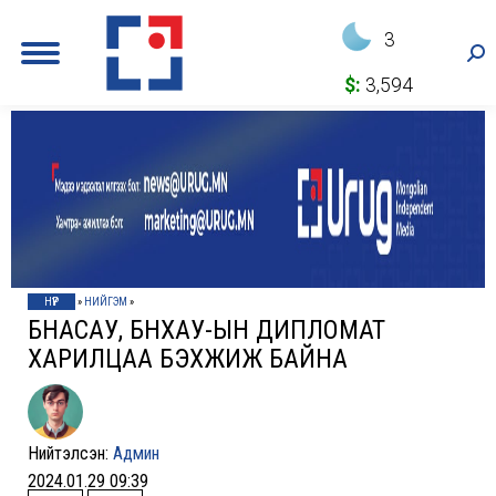
3
Sea
$:
3,594
НҮҮР
»
НИЙГЭМ
»
БНАСАУ, БНХАУ-ЫН ДИПЛОМАТ
ХАРИЛЦАА БЭХЖИЖ БАЙНА
Нийтэлсэн:
Админ
2024.01.29 09:39