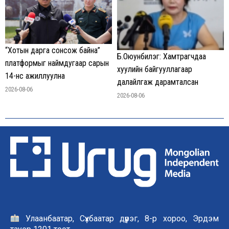
“Хотын дарга сонсож байна”
Б.Оюунбилэг: Хамтрагчдаа
платформыг наймдугаар сарын
хуулийн байгууллагаар
14-нөөс ажиллуулна
далайлгаж дарамталсан
2026-08-06
2026-08-06
Улаанбаатар, Сүхбаатар дүүрэг, 8-р хороо, Эрдэм