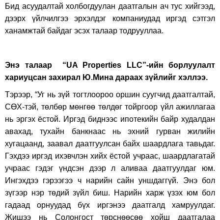
Бид асуудалтай холбогдуулан даатгалын ач тус хийгээд,
дээрх үйлчилгээ эрхэлдэг компаниудад иргэд сэтгэл
ханамжтай байдаг эсэх талаар тодрууллаа.
Энэ талаар “UA Properties LLC”-ийн борлуулалт
хариуцсан захирал Ю.Мина дараах зүйлийг хэллээ.
Тэрээр, “Уг нь зүй тогтлоороо оршин суугчид даатгалтай,
СӨХ-тэй, төлбөр мөнгөө төлдөг тойргоор үйл ажиллагаа
нь эргэх ёстой. Иргэд биднээс ипотекийн байр худалдан
авахад, тухайн банкнаас нь эхний гурван жилийн
хугацаанд, заавал даатгуулсан байх шаардлага тавьдаг.
Гэхдээ иргэд ихэвчлэн хийх ёстой учраас, шаардлагатай
учраас гэдэг үндсэн дээр л аливаа даатгуулдаг юм.
Ингэхдээ гэрээгээ ч нарийн сайн уншдаггүй. Энэ бол
зүгээр нэр төдий зүйл биш. Нарийн харж үзэх юм бол
гадаад орнуудад бүх иргэнээ даатгалд хамруулдаг.
Жишээ нь Солонгост төрснөөсөө хойш даатгалаа