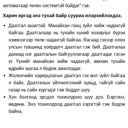
автоматаар төлөх системтэй байдаг” гэв.
Харин иргэд энэ тухай байр сууриа илэрхийлэхдээ,
Даатгал ашигтай. Манайхан ганц зүйл хийж чадахгүй
байгаа. Даатгалаар нь тухайн хүний хохирлыг бүрэн
хэмжээгээр төлж чадахгүй байгаа. Яагаад гэхээр олон
улсын түвшинд хоёрдогч даатгал гэж бий. Даатгалаа
дахиад нэг даатгалын байгууллагаар даатгадаг гэсэн
үг. Үүнийг манайхан хийж чадахгүй, зөвхөн тухайн
өдрийн ашгаа л бодож ажилладаг.
Жолоочийн хариуцлагын даатгал гэх мэт зүйл байгаа
л байх. Даатгалын үйлчилгээний хувьд, гайгүй сайн
газар нь сайн хүргэдэг гэж боддог шүү.
Хүн болгонд эрсдэл тохиолдоно шүү дээ. Бэртэнэ,
өвдөнө. Энэ тохиолдолд даатгал хэрэгтэй гэж бодож
байна.