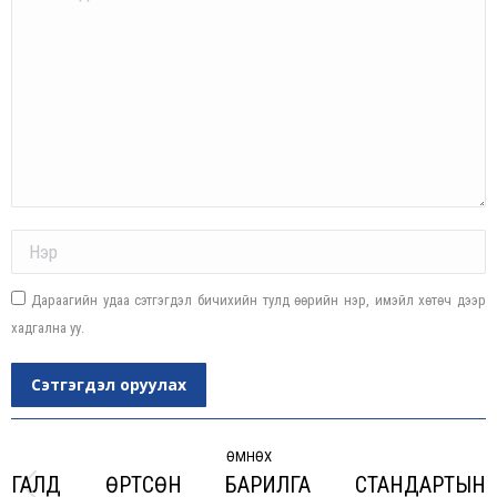
Name *
Дараагийн удаа сэтгэгдэл бичихийн тулд өөрийн нэр, имэйл хөтөч дээр
хадгална уу.
Сэтгэгдэл оруулах
Post
navigation
ӨМНӨХ
ГАЛД ӨРТСӨН БАРИЛГА СТАНДАРТЫН