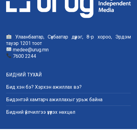
Улаанбаатар, Сүхбаатар дүүрэг, 8-р хороо, Эрдэм
тауэр 1201 тоот
medee@urug.mn
7600 2244
БИДНИЙ ТУХАЙ
Бид хэн бэ? Хэрхэн ажиллах вэ?
Бидэнтэй хамтарч ажиллахыг урьж байна
Бидний үйлчилгээ үзүүлэх нөхцөл