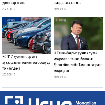
урлагаар өгүүлнэ
шаардлага хүргүүлнэ
2026-08-10
2026-08-10
Н.Түвшинбаярыг уучлах тухай
КОП17 хурлын үеэр зах
мэдээлэл ташаа болохыг
худалдааны төвийн зогсоолууд
Ерөнхийлөгчийн Тамгын газраас
түр хаагдана
мэдэгдэв
2026-08-10
2026-08-10