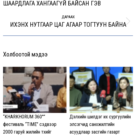
Previous
ШААРДЛАГА ХАНГААГҮЙ БАЙСАН ГЭВ
post:
ДАРААХ
ИХЭНХ НУТГААР ЦАГ АГААР ТОГТУУН БАЙНА
Next
post:
Холбоотой мэдээ
“KHARKHORUM 360°”
Дэлхийн шилдэг их сургуулийн
фестиваль “TIME” сэдвээр
элсэгчид санхүүжилтийн
2000 гаруй жилийн түүхийг
асуудлаар засгийн газарт