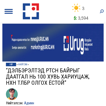
3
Sea
$:
3,594
НҮҮР
»
НИЙГЭМ
»
“ДЭЛБЭРЭЛТЭД ӨРТСӨН БАЙРЫГ
ДААТГАЛ НЬ 100 ХУВЬ ХАРИУЦАЖ,
НӨХӨН ТӨЛБӨР ОЛГОХ ЁСТОЙ”
Нийтэлсэн:
Админ