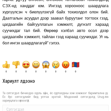
СЗХ-нд ханддаг юм. Ингээд хорооноос шаардлага
хүргүүлсэн ч биелүүлэхгүй байх тохиолдол олон бий.
Даатгалын асуудал дээр заавал буруутанг тогтоох гээд,
цагдаагийн байгууллагын хэмжилт, дүгнэлт хараад
суучихдаг тал бий. Өөрөөр хэлбэл авто осол дээр
цагдаагийн хэмжилт, тайлан гээд хараад суучихдаг. Уг нь
бол ингэх шаардлагагүй” гэлээ.
0
0
0
0
0
0
0
0
Хариулт үлдээнэ үү
Та сэтгэгдэл бичихдээ хууль зүйн, ёс суртахууны хэм хэмжээг баримтална уу.
Ёс бус сэтгэгдлийг бид устгах эрхтэй. Мэдээний сэтгэгдэлд Urug.mn
хариуцлага хүлээхгүй.
Comment