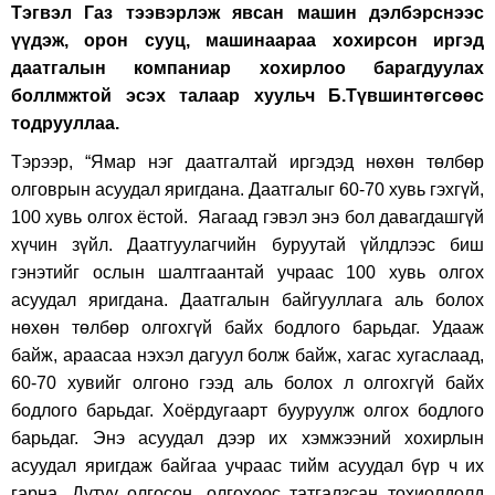
Тэгвэл Газ тээвэрлэж явсан машин дэлбэрснээс
үүдэж, орон сууц, машинаараа хохирсон иргэд
даатгалын компаниар хохирлоо барагдуулах
боллмжтой эсэх талаар хуульч Б.Түвшинтөгсөөс
тодрууллаа.
Тэрээр, “Ямар нэг даатгалтай иргэдэд нөхөн төлбөр
олговрын асуудал яригдана. Даатгалыг 60-70 хувь гэхгүй,
100 хувь олгох ёстой. Яагаад гэвэл энэ бол давагдашгүй
хүчин зүйл. Даатгуулагчийн буруутай үйлдлээс биш
гэнэтийг ослын шалтгаантай учраас 100 хувь олгох
асуудал яригдана. Даатгалын байгууллага аль болох
нөхөн төлбөр олгохгүй байх бодлого барьдаг. Удааж
байж, араасаа нэхэл дагуул болж байж, хагас хугаслаад,
60-70 хувийг олгоно гээд аль болох л олгохгүй байх
бодлого барьдаг. Хоёрдугаарт бууруулж олгох бодлого
барьдаг. Энэ асуудал дээр их хэмжээний хохирлын
асуудал яригдаж байгаа учраас тийм асуудал бүр ч их
гарна. Дутуу олгосон, олгохоос татгалзсан тохиолдолд