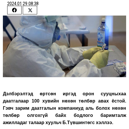
2024.01.29 08:38
Share
Share
on
on
Facebook
Twitter
Дэлбэрэлтэд өртсөн иргэд орон сууцныхаа
даатгалаар 100 хувийн нөхөн төлбөр авах ёстой.
Гэвч зарим даатгалын компаниуд аль болох нөхөн
төлбөр олгохгүй байх бодлого баримталж
ажилладаг талаар хуульч Б.Түвшинтөгс хэллээ.