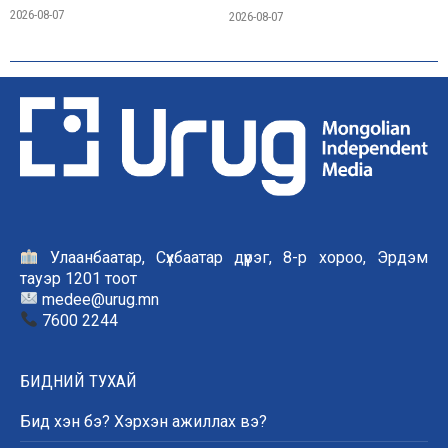
2026-08-07
2026-08-07
Улаанбаатар, Сүхбаатар дүүрэг, 8-р хороо, Эрдэм
тауэр 1201 тоот
medee@urug.mn
7600 2244
БИДНИЙ ТУХАЙ
Бид хэн бэ? Хэрхэн ажиллах вэ?