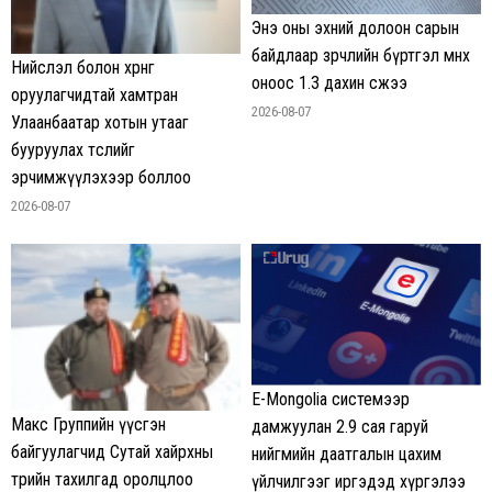
Энэ оны эхний долоон сарын
байдлаар зөрчлийн бүртгэл өмнөх
Нийслэл болон хөрөнгө
оноос 1.3 дахин өсжээ
оруулагчидтай хамтран
2026-08-07
Улаанбаатар хотын утааг
бууруулах төслийг
эрчимжүүлэхээр боллоо
2026-08-07
E-Mongolia системээр
Макс Группийн үүсгэн
дамжуулан 2.9 сая гаруй
байгуулагчид Сутай хайрхны
нийгмийн даатгалын цахим
төрийн тахилгад оролцлоо
үйлчилгээг иргэдэд хүргэлээ