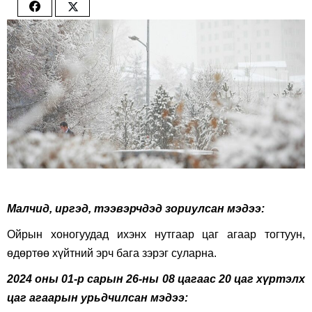
Share
Share
on
on
Facebook
Twitter
Малч­ид, иргэд, тээвэрчдэд зориулсан мэдээ:
Ойрын хоногуудад ихэнх нутгаар цаг агаар тогтуун,
өдөртөө хүйтний эрч бага зэрэг суларна.
2024 оны 01-р сарын 26-ны 08 цагаас 20 цаг хүртэлх
цаг агаарын урьдчилсан мэдээ: