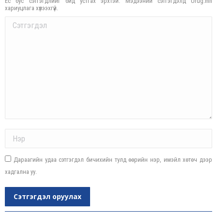
Ёс бус сэтгэгдлийг бид устгах эрхтэй. Мэдээний сэтгэгдэлд Urug.mn
хариуцлага хүлээхгүй.
Comment
Name *
Дараагийн удаа сэтгэгдэл бичихийн тулд өөрийн нэр, имэйл хөтөч дээр
хадгална уу.
Сэтгэгдэл оруулах