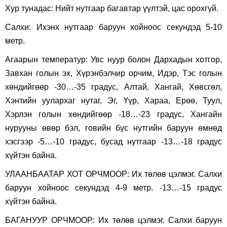
Хур тунадас: Нийт нутгаар багавтар үүлтэй, цас орохгүй.
Салхи: Ихэнх нутгаар баруун хойноос секундэд 5-10
метр.
Агаарын температур: Увс нуур болон Дархадын хотгор,
Завхан голын эх, Хүрэнбэлчир орчим, Идэр, Тэс голын
хөндийгөөр -30…-35 градус, Алтай, Хангай, Хөвсгөл,
Хэнтийн уулархаг нутаг, Эг, Үүр, Хараа, Ерөө, Туул,
Хэрлэн голын хөндийгөөр -18…-23 градус, Хангайн
нурууны өвөр бэл, говийн бүс нутгийн баруун өмнөд
хэсгээр -5…-10 градус, бусад нутгаар -13…-18 градус
хүйтэн байна.
УЛААНБААТАР ХОТ ОРЧМООР: Их төлөв цэлмэг. Салхи
баруун хойноос секундэд 4-9 метр. -13…-15 градус
хүйтэн байна.
БАГАНУУР ОРЧМООР: Их төлөв цэлмэг. Салхи баруун