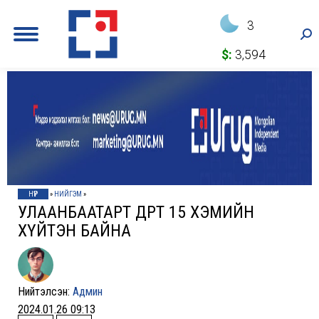
3
Sea
$:
3,594
НҮҮР
»
НИЙГЭМ
»
УЛААНБААТАРТ ӨДӨРТӨӨ 15 ХЭМИЙН
ХҮЙТЭН БАЙНА
Нийтэлсэн:
Админ
2024.01.26 09:13