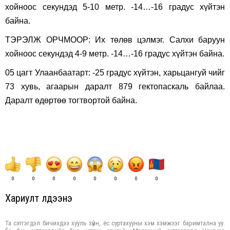
хойноос секундэд 5-10 метр. -14…-16 градус хүйтэн
байна.
ТЭРЭЛЖ ОРЧМООР: Их төлөв цэлмэг. Салхи баруун
хойноос секундэд 4-9 метр. -14…-16 градус хүйтэн байна.
05 цагт Улаанбаатарт: -25 градус хүйтэн, харьцангуй чийг
73 хувь, агаарын даралт 879 гектопаскаль байлаа.
Даралт өдөртөө тогтвортой байна.
0
0
0
0
0
0
0
0
Хариулт үлдээнэ үү
Та сэтгэгдэл бичихдээ хууль зүйн, ёс суртахууны хэм хэмжээг баримтална уу.