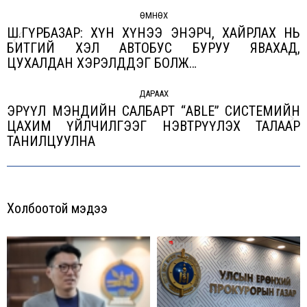
Post
navigation
ӨМНӨХ
Ш.ГҮРБАЗАР: ХҮН ХҮНЭЭ ЭНЭРЧ, ХАЙРЛАХ НЬ
БИТГИЙ ХЭЛ АВТОБУС БУРУУ ЯВАХАД,
Previous
ЦУХАЛДАН ХЭРЭЛДДЭГ БОЛЖ…
post:
ДАРААХ
ЭРҮҮЛ МЭНДИЙН САЛБАРТ “ABLE” СИСТЕМИЙН
ЦАХИМ ҮЙЛЧИЛГЭЭГ НЭВТРҮҮЛЭХ ТАЛААР
Next
ТАНИЛЦУУЛНА
post:
Холбоотой мэдээ