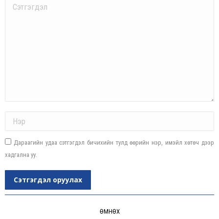
Comment
Name *
Дараагийн удаа сэтгэгдэл бичихийн тулд өөрийн нэр, имэйл хөтөч дээр
хадгална уу.
Сэтгэгдэл оруулах
Post
navigation
ӨМНӨХ