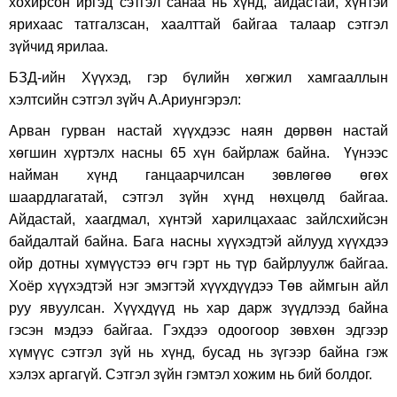
хохирсон иргэд сэтгэл санаа нь хүнд, айдастай, хүнтэй
ярихаас татгалзсан, хаалттай байгаа талаар сэтгэл
зүйчид ярилаа.
БЗД-ийн Хүүхэд, гэр бүлийн хөгжил хамгааллын
хэлтсийн сэтгэл зүйч А.Ариунгэрэл:
Арван гурван настай хүүхдээс наян дөрвөн настай
хөгшин хүртэлх насны 65 хүн байрлаж байна. Үүнээс
найман хүнд ганцаарчилсан зөвлөгөө өгөх
шаардлагатай, сэтгэл зүйн хүнд нөхцөлд байгаа.
Айдастай, хаагдмал, хүнтэй харилцахаас зайлсхийсэн
байдалтай байна. Бага насны хүүхэдтэй айлууд хүүхдээ
ойр дотны хүмүүстээ өгч гэрт нь түр байрлуулж байгаа.
Хоёр хүүхэдтэй нэг эмэгтэй хүүхдүүдээ Төв аймгын айл
руу явуулсан. Хүүхдүүд нь хар дарж зүүдлээд байна
гэсэн мэдээ байгаа. Гэхдээ одоогоор зөвхөн эдгээр
хүмүүс сэтгэл зүй нь хүнд, бусад нь зүгээр байна гэж
хэлэх аргагүй. Сэтгэл зүйн гэмтэл хожим нь бий болдог.