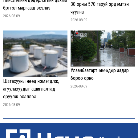
Нийслэлийн цэцэрлэгийн цахим
30 орны 570 гаруй эрдэмтэн
бүртгэл маргааш эхэлнэ
чуулна
2026-08-09
2026-08-09
Улаанбаатарт өнөөдөр аадар
бороо орно
Шатахууны нөөц нэмэгдүүлж,
2026-08-09
агуулахуудыг ашиглалтад
оруулж эхэллээ
2026-08-09