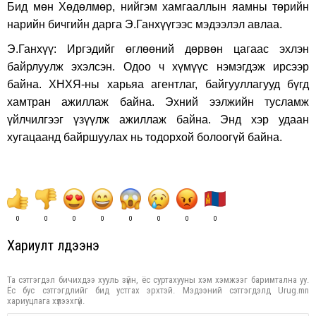
Бид мөн Хөдөлмөр, нийгэм хамгааллын яамны төрийн
нарийн бичгийн дарга Э.Ганхүүгээс мэдээлэл авлаа.
Э.Ганхүү: Иргэдийг өглөөний дөрвөн цагаас эхлэн
байрлуулж эхэлсэн. Одоо ч хүмүүс нэмэгдэж ирсээр
байна. ХНХЯ-ны харьяа агентлаг, байгууллагууд бүгд
хамтран ажиллаж байна. Эхний ээлжийн тусламж
үйлчилгээг үзүүлж ажиллаж байна. Энд хэр удаан
хугацаанд байршуулах нь тодорхой болоогүй байна.
0
0
0
0
0
0
0
0
Хариулт үлдээнэ үү
Та сэтгэгдэл бичихдээ хууль зүйн, ёс суртахууны хэм хэмжээг баримтална уу.
Ёс бус сэтгэгдлийг бид устгах эрхтэй. Мэдээний сэтгэгдэлд Urug.mn
хариуцлага хүлээхгүй.