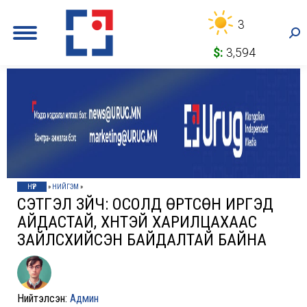
3
Sea
$:
3,594
НҮҮР
»
НИЙГЭМ
»
СЭТГЭЛ ЗҮЙЧ: ОСОЛД ӨРТСӨН ИРГЭД
АЙДАСТАЙ, ХҮНТЭЙ ХАРИЛЦАХААС
ЗАЙЛСХИЙСЭН БАЙДАЛТАЙ БАЙНА
Нийтэлсэн:
Админ