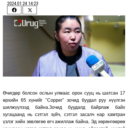
2024.01.24 14:23
Share
Share
on
on
Facebook
Twitter
Өчигдөр болсон ослын улмаас орон сууц нь шатсан 17
өрхийн 65 хүнийг "Copper" зочид буудал руу нүүлгэн
шилжүүлээд байна.Зочид буудалд байрлаж байх
хугацаанд нь сэтгэл зүйч, сэтгэл засалч нар хамтран
үзлэг хийн зөвлөгөө өгч ажиллаж байна. Эд хөрөнгөөрөө