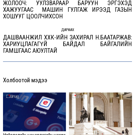
ЖОЛООЧ: УУЛЗВАРААР БАРУУН ЭРГЭХЭД
ХАЖУУГААС МАШИН ГУЛГАЖ ИРЭЭД ГАЗЫН
Previous
ХОШУУГ ЦООЛЧИХСОН
post:
ДАРААХ
ДАШВААНЖИЛ ХХК-ИЙН ЗАХИРАЛ Н.БААТАРЖАВ:
ХАРИУЦЛАГАГҮЙ БАЙДАЛ БАЙГАЛИЙН
Next
ГАМШГААС АЮУЛТАЙ
post:
Холбоотой мэдээ