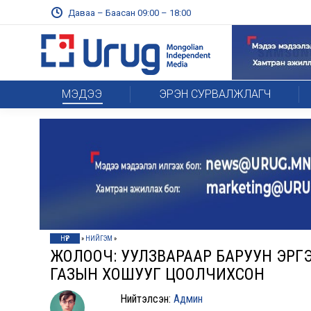
Даваа – Баасан 09:00 – 18:00
МЭДЭЭ
ЭРЭН СУРВАЛЖЛАГЧ
НҮҮР
»
НИЙГЭМ
»
ЖОЛООЧ: УУЛЗВАРААР БАРУУН ЭР
ГАЗЫН ХОШУУГ ЦООЛЧИХСОН
Нийтэлсэн:
Админ