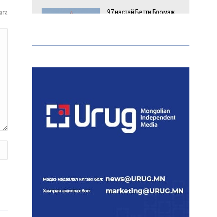
97 настай Бетти Бромаж
ага
онгоцны далавчин дээр
зогсоогоороо нисэж,
Гиннесийн рекорд
тогтоожээ
Аи-92 автобензиний
импорт, тээвэрлэлт,
түгээлтийг 24 цагаар
шуурхай зохион байгуулж
байна
Тайландад 14 настай
сурагч сургуулийнхаа
багш, сурагчид руу гал
нээжээ
Ерөнхий сайд БНХАУ-аас
сар бүр 12-15 мянган тонн