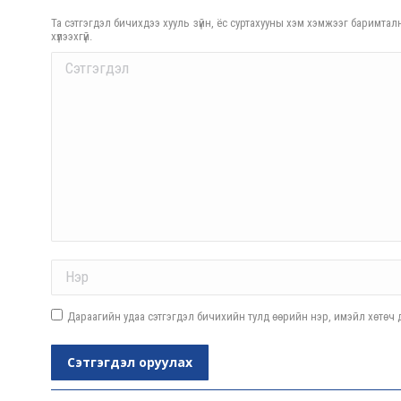
Та сэтгэгдэл бичихдээ хууль зүйн, ёс суртахууны хэм хэмжээг баримталн
хүлээхгүй.
Comment
Name *
Дараагийн удаа сэтгэгдэл бичихийн тулд өөрийн нэр, имэйл хөтөч д
Сэтгэгдэл оруулах
Post