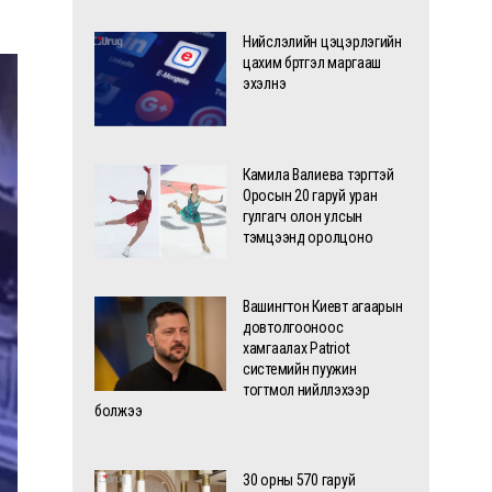
Нийслэлийн цэцэрлэгийн
цахим бүртгэл маргааш
эхэлнэ
Камила Валиева тэргүүтэй
Оросын 20 гаруй уран
гулгагч олон улсын
тэмцээнд оролцоно
Вашингтон Киевт агаарын
довтолгооноос
хамгаалах Patriot
системийн пуужин
тогтмол нийлүүлэхээр
болжээ
30 орны 570 гаруй