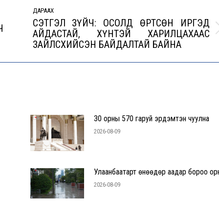
ДАРААХ
СЭТГЭЛ ЗҮЙЧ: ОСОЛД ӨРТСӨН ИРГЭД
Ч
АЙДАСТАЙ, ХҮНТЭЙ ХАРИЛЦАХААС
Next
ЗАЙЛСХИЙСЭН БАЙДАЛТАЙ БАЙНА
post:
30 орны 570 гаруй эрдэмтэн чуулна
2026-08-09
Улаанбаатарт өнөөдөр аадар бороо ор
2026-08-09