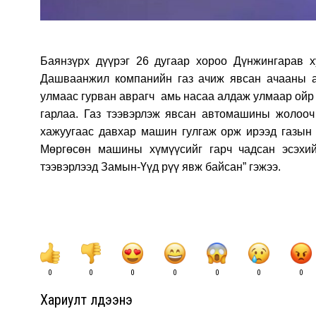
Баянзүрх дүүрэг 26 дугаар хороо Дүнжингарав х
Дашваанжил компанийн газ ачиж явсан ачааны а
улмаас гурван аврагч амь насаа алдаж улмаар ойр
гарлаа. Газ тээвэрлэж явсан автомашины жолооч 
хажуугаас давхар машин гулгаж орж ирээд газын 
Мөргөсөн машины хүмүүсийг гарч чадсан эсэхи
тээвэрлээд Замын-Үүд рүү явж байсан” гэжээ.
0
0
0
0
0
0
0
Хариулт үлдээнэ үү