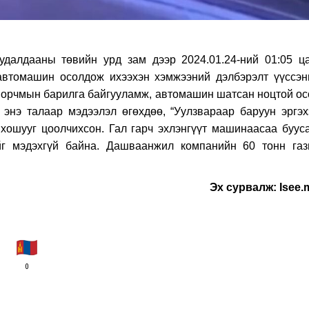
удалдааны төвийн урд зам дээр 2024.01.24-ний 01:05 ца
втомашин осолдож ихээхэн хэмжээний дэлбэрэлт үүссэн
 орчмын барилга байгууламж, автомашин шатсан ноцтой ос
энэ талаар мэдээлэл өгөхдөө, “Уулзвараар баруун эргэх
хошууг цоолчихсон. Гал гарч эхлэнгүүт машинаасаа бууса
йг мэдэхгүй байна. Дашваанжил компанийн 60 тонн газ
Эх сурвалж: Isee.
0