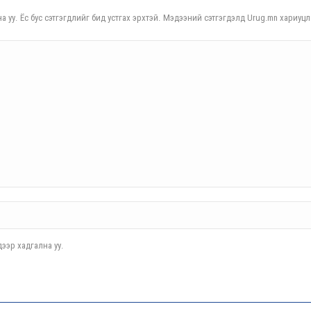
а уу. Ёс бус сэтгэгдлийг бид устгах эрхтэй. Мэдээний сэтгэгдэлд Urug.mn хариуцл
ээр хадгална уу.