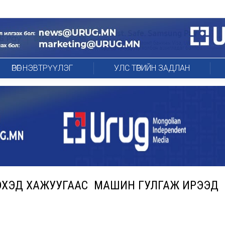
ӨРӨГ НЭВТРҮҮЛЭГ
УЛС ТӨРИЙН ЗАДЛАН
ГЭХЭД ХАЖУУГААС МАШИН ГУЛГАЖ ИРЭЭД