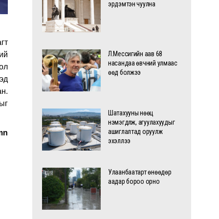
эрдэмтэн чуулна
гт
Л.Мессигийн аав 68
ий
насандаа өвчний улмаас
ол
өөд болжээ
эд
н.
ыг
Шатахууны нөөц
нэмэгдүүлж, агуулахуудыг
ашиглалтад оруулж
mn
эхэллээ
Улаанбаатарт өнөөдөр
аадар бороо орно