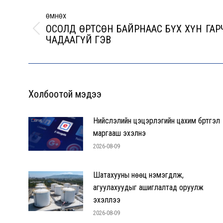
navigation
ӨМНӨХ
ОСОЛД ӨРТСӨН БАЙРНААС БҮХ ХҮН ГАР
Previous
ЧАДААГҮЙ ГЭВ
post:
Холбоотой мэдээ
Нийслэлийн цэцэрлэгийн цахим бүртгэл
маргааш эхэлнэ
2026-08-09
Шатахууны нөөц нэмэгдүүлж,
агуулахуудыг ашиглалтад оруулж
эхэллээ
2026-08-09