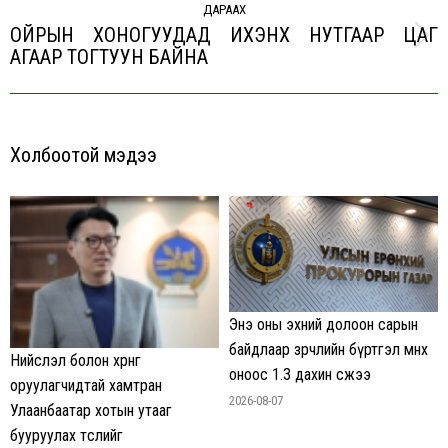
ДАРААХ
ОЙРЫН ХОНОГУУДАД ИХЭНХ НУТГААР ЦАГ
Next
АГААР ТОГТУУН БАЙНА
post:
Холбоотой мэдээ
Энэ оны эхний долоон сарын
байдлаар зөрчлийн бүртгэл өмнөх
Нийслэл болон хөрөнгө
оноос 1.3 дахин өсжээ
оруулагчидтай хамтран
2026-08-07
Улаанбаатар хотын утааг
бууруулах төслийг