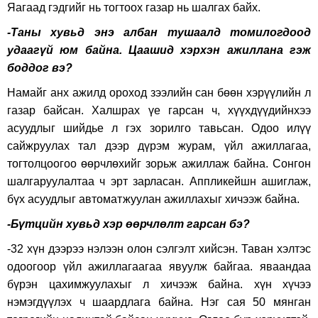
Яагаад гэдгийг нь тогтоох газар нь шалгах байх.
-Таны хувьд энэ албан тушаалд томилогдоод
удаагүй юм байна. Цаашид хэрхэн ажиллана гэж
боддог вэ?
Намайг анх ажилд ороход зээлийн сан бөөн хэрүүлийн л
газар байсан. Халшрах үе гарсан ч, хүүхдүүдийнхээ
асуудлыг шийдье л гэх зорилго тавьсан. Одоо илүү
сайжруулах тал дээр дүрэм журам, үйл ажиллагаа,
тогтолцоогоо өөрчлөхийг зорьж ажиллаж байна. Сонгон
шалгаруулалтаа ч эрт зарласан. Аппликейшн ашиглаж,
бүх асуудлыг автоматжуулан ажиллахыг хичээж байна.
-Бүтцийн хувьд хэр өөрчлөлт гарсан бэ?
-32 хүн дээрээ нэлээн олон сэлгэлт хийсэн. Таван хэлтэс
одоогоор үйл ажиллагаагаа явуулж байгаа. яваандаа
бүрэн цахимжуулахыг л хичээж байна. хүн хүчээ
нэмэгдүүлэх ч шаардлага байна. Нэг сая 50 мянган