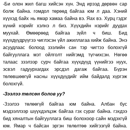
-Би олон жил багш хийсэн хүн. Энд ирээд дөрвөн сар
болж байна. гомдол төрөөд байгаа юм л даа. Хэний
хүүхэд байх нь ямар хамаа байна вэ. Яах вэ. Хурц гэдэг
хүний нэрийг хэлнэ л биз. Хүүхдийн нэрийг дуудах
муухай. Өмөөрөөд байгаа зүйл ч биш. Бид
хүүхдүүдрүүгээ чиглэсэн үйл ажиллагаа хийж байна. Энэ
асуудлаас болоод зээлийн сан тэр чигтээ болохгүй
байгууллага мэт ойлголт нийгэмд түгчихсэн. Нөгөө
талаас зээлээр сурч байгаа хүүхдүүд үүнийгээ нуух,
эсвэл гадуурхагдах эрсдэл дагаж байгаа. Бүрэн
төлөвшөөгүй насны хүүхдүүдийг ийм байдалд хүргэж
болохгүй.
-Зээлээ төлсөн болов уу?
-Зээлээ төлөөгүй байгаа юм байна. Албан бус
мэдээллээр шүүхдэлцэж байгаа гэх сураг байна. гэхдээ
бид хяналтын байгууллага биш болохоор сайн мэдэхгүй
юм. Ямар ч байсан эргэн төлөлтөө хийгээгүй байна.