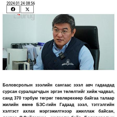
2024.01.24 08:56
Share
Share
on
on
Facebook
Twitter
Боловсролын зээлийн сангаас зээл авч гадаадад
сурсан суралцагчдын эргэн төлөлтийг хийж чадвал,
санд 370 тэрбум төгрөг төвлөрөхөөр байгаа талаар
жилийн өмнө БЗС-гийн Гадаад зээл, тэтгэлгийн
хэлтэст ахлах мэргэжилтнээр ажиллаж байсан,