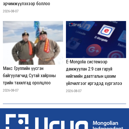
эрчимжүүлэхээр боллоо
2026-08-07
E-Mongolia системээр
Макс Группийн үүсгэн
дамжуулан 2.9 сая гаруй
байгуулагчид Сутай хайрхны
нийгмийн даатгалын цахим
төрийн тахилгад оролцлоо
үйлчилгээг иргэдэд хүргэлээ
2026-08-07
2026-08-07