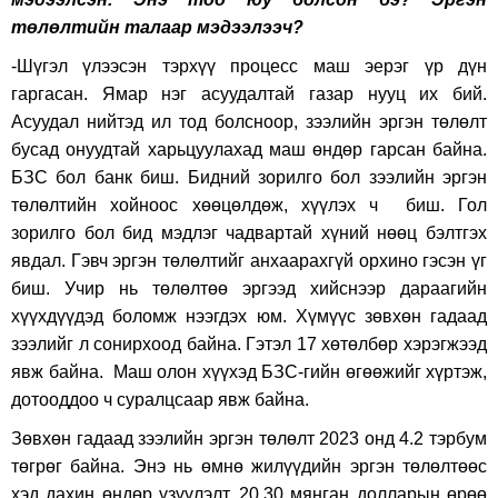
төлөлтийн талаар мэдээлээч?
-Шүгэл үлээсэн тэрхүү процесс маш эерэг үр дүн
гаргасан. Ямар нэг асуудалтай газар нууц их бий.
Асуудал нийтэд ил тод болсноор, зээлийн эргэн төлөлт
бусад онуудтай харьцуулахад маш өндөр гарсан байна.
БЗС бол банк биш. Бидний зорилго бол зээлийн эргэн
төлөлтийн хойноос хөөцөлдөж, хүүлэх ч биш. Гол
зорилго бол бид мэдлэг чадвартай хүний нөөц бэлтгэх
явдал. Гэвч эргэн төлөлтийг анхаарахгүй орхино гэсэн үг
биш. Учир нь төлөлтөө эргээд хийснээр дараагийн
хүүхдүүдэд боломж нээгдэх юм. Хүмүүс зөвхөн гадаад
зээлийг л сонирхоод байна. Гэтэл 17 хөтөлбөр хэрэгжээд
явж байна. Маш олон хүүхэд БЗС-гийн өгөөжийг хүртэж,
дотооддоо ч суралцсаар явж байна.
Зөвхөн гадаад зээлийн эргэн төлөлт 2023 онд 4.2 тэрбум
төгрөг байна. Энэ нь өмнө жилүүдийн эргэн төлөлтөөс
хэд дахин өндөр үзүүлэлт. 20,30 мянган долларын өрөө