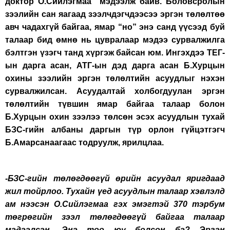
доктор О.Сийлэгмаа мэдээлж байв. Боловсролын
зээлийн сан яагаад зээлчдэгчдээсээ эргэн төлөлтөө
авч чадахгүй байгаа, ямар “но” энэ санд үүсээд буй
талаар бид өмнө нь цувралаар мэдээ сурвалжилга
бэлтгэн үзэгч танд хүргэж байсан юм. Ингэхдээ ТЕГ-
ын дарга асан, АТГ-ын дэд дарга асан Б.Хурцын
охины зээлийн эргэн төлөлтийн асуудлыг нэхэн
сурвалжилсан. Асуудалтай холбогдуулан эргэн
төлөлтийн түвшин ямар байгаа талаар болон
Б.Хурцын охин зээлээ төлсөн эсэх асуудлын тухай
БЗС-гийн албаны даргын түр орлон гүйцэтгэгч
Б.Амарсанаагаас тодруулж, ярилцлаа.
-БЗС-гийн төлөгдөөгүй өрийн асуудал яригдаад
жил тойрлоо. Тухайн үед асуудлын талаар хэвлэлд
ам нээсэн О.Сийлэгмаа гэх эмэгтэй 370 тэрбум
төгрөгийн зээл төлөгдөөгүй байгаа талаар
мэдээлсэн. Энэ тоо юу болсон бэ? Эргэн