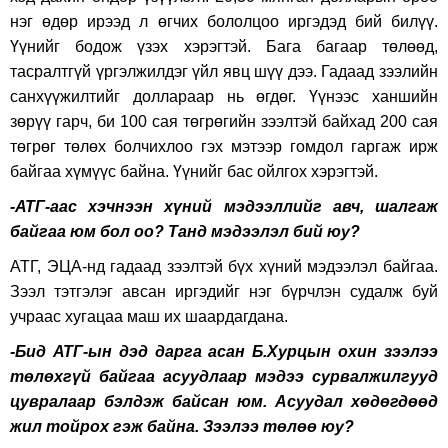
нэг өдөр ирээд л өгчих бололцоо иргэдэд бий билүү.
Үүнийг бодож үзэх хэрэгтэй. Бага багаар төлөөд,
тасралтгүй үргэлжилдэг үйл явц шүү дээ. Гадаад зээлийн
санхүүжилтийг доллараар нь өгдөг. Үүнээс ханшийн
зөрүү гарч, би 100 сая төгрөгийн зээлтэй байхад 200 сая
төгрөг төлөх болчихлоо гэх мэтээр гомдол гаргаж ирж
байгаа хүмүүс байна. Үүнийг бас ойлгох хэрэгтэй.
-АТГ-аас хэчнээн хүний мэдээллийг авч, шалгаж
байгаа юм бол оо? Танд мэдээлэл бий юу?
АТГ, ЭЦА-нд гадаад зээлтэй бүх хүний мэдээлэл байгаа.
Зээл тэтгэлэг авсан иргэдийг нэг бүрчлэн судалж буй
учраас хугацаа маш их шаардагдана.
-Бид АТГ-ын дэд дарга асан Б.Хурцын охин зээлээ
төлөхгүй байгаа асуудлаар мэдээ сурвалжилгууд
цувралаар бэлдэж байсан юм. Асуудал хөдөгдөөд
жил тойрох гэж байна. Зээлээ төлөө юу?