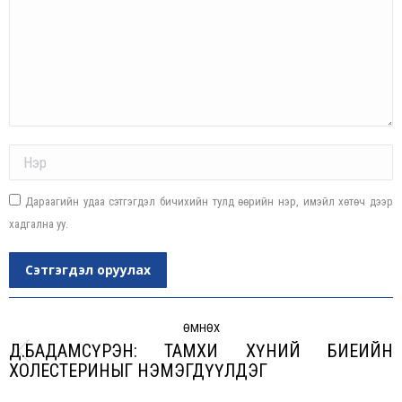
Name *
Дараагийн удаа сэтгэгдэл бичихийн тулд өөрийн нэр, имэйл хөтөч дээр
хадгална уу.
Сэтгэгдэл оруулах
Post
navigation
ӨМНӨХ
Д.БАДАМСҮРЭН: ТАМХИ ХҮНИЙ БИЕИЙН
Previous
ХОЛЕСТЕРИНЫГ НЭМЭГДҮҮЛДЭГ
post: