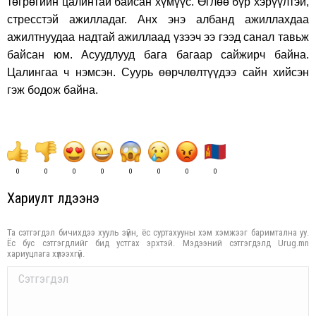
төгрөгийн цалинтай байсан хүмүүс. Өглөө бүр хэрүүлтэй,
стресстэй ажилладаг. Анх энэ албанд ажиллахдаа
ажилтнуудаа надтай ажиллаад үзээч ээ гээд санал тавьж
байсан юм. Асуудлууд бага багаар сайжирч байна.
Цалингаа ч нэмсэн. Суурь өөрчлөлтүүдээ сайн хийсэн
гэж бодож байна.
0
0
0
0
0
0
0
0
Хариулт үлдээнэ үү
Та сэтгэгдэл бичихдээ хууль зүйн, ёс суртахууны хэм хэмжээг баримтална уу.
Ёс бус сэтгэгдлийг бид устгах эрхтэй. Мэдээний сэтгэгдэлд Urug.mn
хариуцлага хүлээхгүй.
Comment