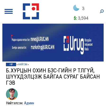
3
Sea
$:
3,594
НҮҮР
»
НИЙГЭМ
»
Б.ХУРЦЫН ОХИН БЗС-ГИЙН ӨРӨӨ ТӨЛӨӨГҮЙ,
ШҮҮХДЭЛЦЭЖ БАЙГАА СУРАГ БАЙСАН
ГЭВ
Нийтэлсэн:
Админ