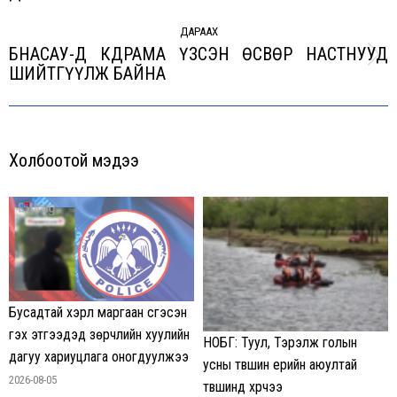
post:
ДАРААХ
БНАСАУ-Д КДРАМА ҮЗСЭН ӨСВӨР НАСТНУУД
Next
ШИЙТГҮҮЛЖ БАЙНА
post:
Холбоотой мэдээ
Бусадтай хэрүүл маргаан үүсгэсэн
гэх этгээдэд зөрчлийн хуулийн
НОБГ: Туул, Тэрэлж голын
дагуу хариуцлага оногдуулжээ
усны түвшин үерийн аюултай
2026-08-05
түвшинд хүрчээ