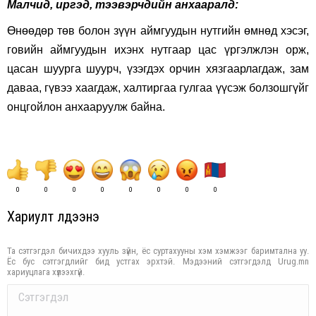
Малч­ид, иргэд, тээвэрчдийн анхааралд:
Өнөөдөр төв болон зүүн аймгуудын нутгийн өмнөд хэсэг,
говийн аймгуудын ихэнх нутгаар цас үргэлжлэн орж,
цасан шуурга шуурч, үзэгдэх орчин хязгаарлагдаж, зам
даваа, гүвээ хаагдаж, халтиргаа гулгаа үүсэж болзошгүйг
онцгойлон анхааруулж байна.
0
0
0
0
0
0
0
0
Хариулт үлдээнэ үү
Та сэтгэгдэл бичихдээ хууль зүйн, ёс суртахууны хэм хэмжээг баримтална уу.
Ёс бус сэтгэгдлийг бид устгах эрхтэй. Мэдээний сэтгэгдэлд Urug.mn
хариуцлага хүлээхгүй.
Comment