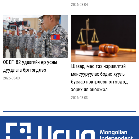
2026-08-04
ОБЕГ: 82 удаагийн үер усны
Шавар, мөс гэх нэршилтэй
дуудлага бүртгэгдлээ
мансууруулах бодис хууль
2026-08-03
бусаар нэвтрүүлсэн этгээдэд
хорих ял оноожээ
2026-08-03