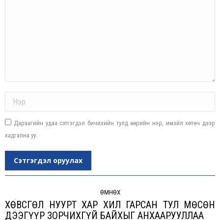
Name *
Дараагийн удаа сэтгэгдэл бичихийн тулд өөрийн нэр, имэйл хөтөч дээр
хадгална уу.
Сэтгэгдэл оруулах
Post
navigation
ӨМНӨХ
ХӨВСГӨЛ НУУРТ ХАР ХИЛ ГАРСАН ТУЛ МӨСӨН
Previous
ДЭЭГҮҮР ЗОРЧИХГҮЙ БАЙХЫГ АНХААРУУЛЛАА