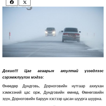
Share
Share
on
on
Facebook
Twitter
Дохио!!! Цаг агаарын аюултай үзэгдлээс
сэрэмжлүүлэх мэдээ:
Өнөөдөр Дундговь, Дорноговийн нутгаар ахиухан
хэмжээний цас орж, Дундговийн өмнөд, Өмнөговийн
зүүн, Дорноговийн баруун хэсгээр цасан шуурга шуурна.