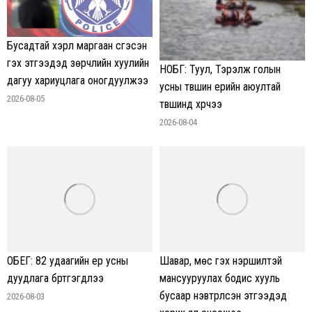
Бусадтай хэрүүл маргаан үүсгэсэн
гэх этгээдэд зөрчлийн хуулийн
НОБГ: Туул, Тэрэлж голын
дагуу хариуцлага оногдуулжээ
усны түвшин үерийн аюултай
2026-08-05
түвшинд хүрчээ
2026-08-04
ОБЕГ: 82 удаагийн үер усны
Шавар, мөс гэх нэршилтэй
дуудлага бүртгэгдлээ
мансууруулах бодис хууль
бусаар нэвтрүүлсэн этгээдэд
2026-08-03