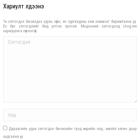
Хариулт үлдээнэ үү
Та сэтгэгдэл бичихдээ хууль зүйн, ёс суртахууны хэм хэмжээг баримтална уу.
Ёс бус сэтгэгдлийг бид устгах эрхтэй. Мэдээний сэтгэгдэлд Urug.mn
хариуцлага хүлээхгүй.
Comment
Name *
Дараагийн удаа сэтгэгдэл бичихийн тулд өөрийн нэр, имэйл хөтөч дээр
хадгална уу.