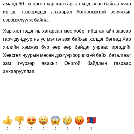
аманд 60 см өргөн хар хил гарсан мэдээлэл байгаа учир
иргэд, тээвэрчдэд анхаарал болгоомжтой зорчихыг
сэрэмжлүүлж байна.
Хар хил гэдэг нь хагарсан мөс хоёр тийш ангайн завсар
гарч дундуур нь ус мэлтэлзэж байхыг хэлдэг бөгөөд Хар
хилийн хэмжээ бүр өөр өөр байдаг учраас иргэдийг
Хөвсгөл нуурын мөсөн дээгүүр зорчихгүй байх, баталгаат
зам гүүрээр явахыг Онцгой байдлын газраас
анхаарууллаа.
0
0
0
0
0
0
0
0