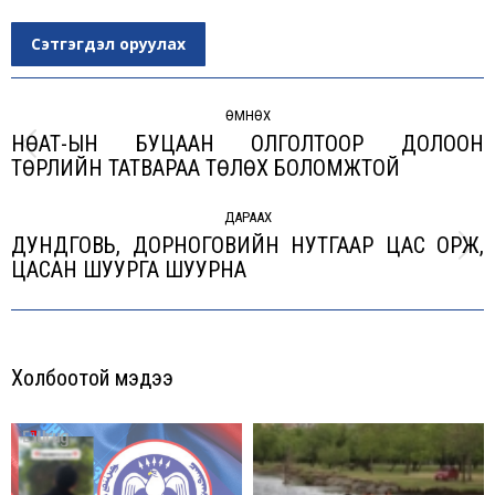
Сэтгэгдэл оруулах
Post
navigation
ӨМНӨХ
НӨАТ-ЫН БУЦААН ОЛГОЛТООР ДОЛООН
Previous
ТӨРЛИЙН ТАТВАРАА ТӨЛӨХ БОЛОМЖТОЙ
post:
ДАРААХ
ДУНДГОВЬ, ДОРНОГОВИЙН НУТГААР ЦАС ОРЖ,
Next
ЦАСАН ШУУРГА ШУУРНА
post:
Холбоотой мэдээ