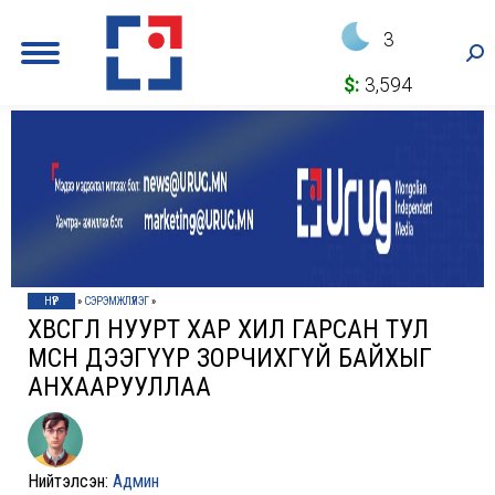
3
Sea
$:
3,594
НҮҮР
»
СЭРЭМЖЛҮҮЛЭГ
»
ХӨВСГӨЛ НУУРТ ХАР ХИЛ ГАРСАН ТУЛ
МӨСӨН ДЭЭГҮҮР ЗОРЧИХГҮЙ БАЙХЫГ
АНХААРУУЛЛАА
Нийтэлсэн:
Админ