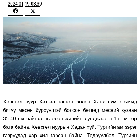
2024.01.19 08:39
Share
Share
on
on
Facebook
Twitter
Хөвсгөл нуур Хатгал тосгон болон Ханх сум орчимд
битүү мөсөн бүрхүүлтэй болсон бөгөөд мөсний зузаан
35-40 см байгаа нь олон жилийн дунджаас 5-15 см-ээр
бага байна. Хөвсгөл нуурын Хадан хүй, Тургийн ам зэрэг
газруудад хар хил гарсан байна. Тодруулбал, Тургийн