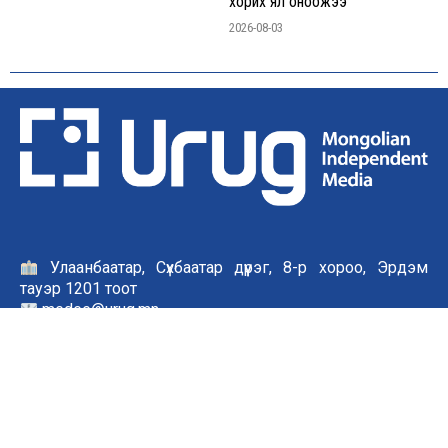
хорих ял оноожээ
2026-08-03
Улаанбаатар, Сүхбаатар дүүрэг, 8-р хороо, Эрдэм
тауэр 1201 тоот
medee@urug.mn
7600 2244
БИДНИЙ ТУХАЙ
Бид хэн бэ? Хэрхэн ажиллах вэ?