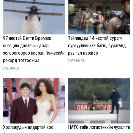
97 настай Бетти Бромаж
Тайландад 14 настай сурагч
онгоцны далавчин дээр
сургуулийнхаа багш, сурагчид
зогсоогоороо нисэж, Гиннесийн
руу гал нээжээ
рекорд тогтоожээ
2026-08-08
2026-08-08
Холливудын алдартай хос
НАТО-гийн логистикийн чухал төв