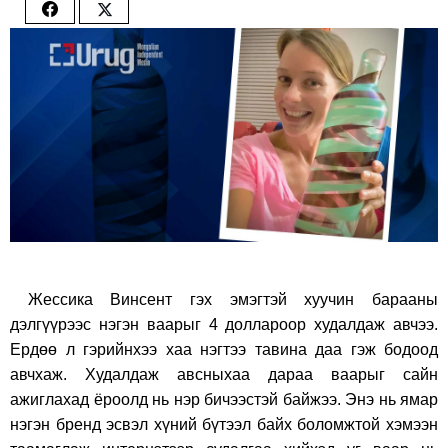
Share
Share
on
on
Facebook
Twitter
Жессика Винсент гэх эмэгтэй хуучин барааны
дэлгүүрээс нэгэн ваарыг 4 доллароор худалдаж авчээ.
Ердөө л гэрийнхээ хаа нэгтээ тавина даа гэж бодоод
авчхаж. Худалдаж авсныхаа дараа ваарыг сайн
ажиглахад ёроолд нь нэр бичээстэй байжээ. Энэ нь ямар
нэгэн бренд эсвэл хүний бүтээл байх боломжтой хэмээн