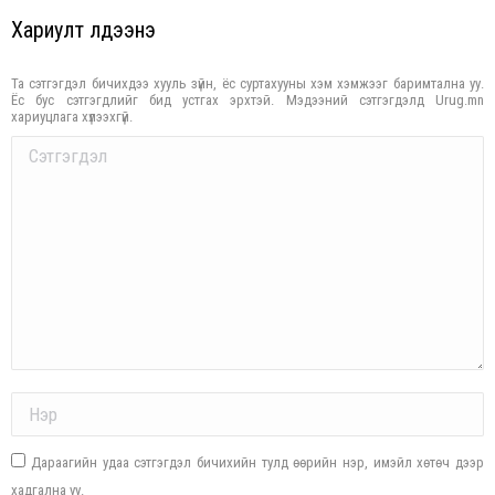
Хариулт үлдээнэ үү
Та сэтгэгдэл бичихдээ хууль зүйн, ёс суртахууны хэм хэмжээг баримтална уу.
Ёс бус сэтгэгдлийг бид устгах эрхтэй. Мэдээний сэтгэгдэлд Urug.mn
хариуцлага хүлээхгүй.
Comment
Name *
Дараагийн удаа сэтгэгдэл бичихийн тулд өөрийн нэр, имэйл хөтөч дээр
хадгална уу.