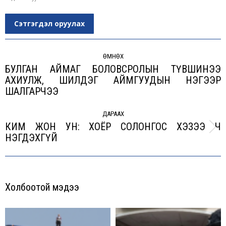
Сэтгэгдэл оруулах
Post
navigation
ӨМНӨХ
БУЛГАН АЙМАГ БОЛОВСРОЛЫН ТҮВШИНЭЭ
АХИУЛЖ, ШИЛДЭГ АЙМГУУДЫН НЭГЭЭР
Previous
ШАЛГАРЧЭЭ
post:
ДАРААХ
КИМ ЖОН УН: ХОЁР СОЛОНГОС ХЭЗЭЭ Ч
Next
НЭГДЭХГҮЙ
post:
Холбоотой мэдээ