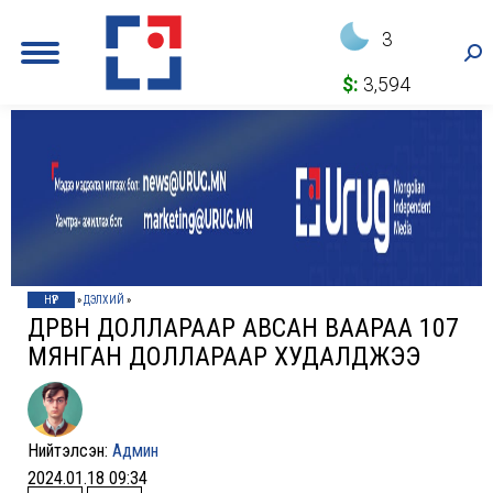
3
Sea
$:
3,594
НҮҮР
»
ДЭЛХИЙ
»
ДӨРВӨН ДОЛЛАРААР АВСАН ВААРАА 107
МЯНГАН ДОЛЛАРААР ХУДАЛДЖЭЭ
Нийтэлсэн:
Админ
2024.01.18 09:34