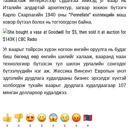
таамаглаж интернэтээр судалгаа хийхэд уг ваар нь
Италийн алдартай архитектур, загвар зохион бүтээгч
"Pennellate" коллекцийн
Карло Скарпагийн 1940 оны
маш
ховор бүтээл болох нь тогтоогдсон байна.
Уг ваарыг тойрсон хүрэн ногоон өнгийн оруулга нь будаг
биш бөгөөд өөр өнгийн шилийг халааж, вааранд наах
технологиор бүтээсэн тул шилэн урлалийн сонгодог
бүтээлүүдийн нэг аж. Жессика Винсент Европын үнэт
эдлэлийн дуудлага худалдааны бизнес эрхэлдэг хүнтэй
холбогдож тухайн ваарыг дуудлага худалдаагаар 107
мянган доллароор худалджээ.
0
0
0
0
0
0
0
0