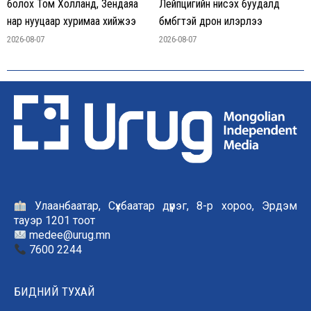
болох Том Холланд, Зендаяа
Лейпцигийн нисэх буудалд
нар нууцаар хуримаа хийжээ
бөмбөгтэй дрон илэрлээ
2026-08-07
2026-08-07
Улаанбаатар, Сүхбаатар дүүрэг, 8-р хороо, Эрдэм
тауэр 1201 тоот
medee@urug.mn
7600 2244
БИДНИЙ ТУХАЙ