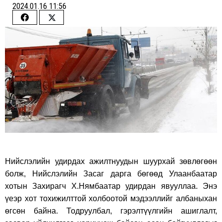
2024.01.16 11:56
Share
Share
on
on
Facebook
Twitter
Нийслэлийн удирдах ажилтнуудын шуурхай зөвлөгөөн
болж, Нийслэлийн Засаг дарга бөгөөд Улаанбаатар
хотын Захирагч Х.Нямбаатар удирдан явууллаа. Энэ
үеэр хот тохижилттой холбоотой мэдээллийг албаныхан
өгсөн байна. Тодруулбал, гэрэлтүүлгийн ашиглалт,