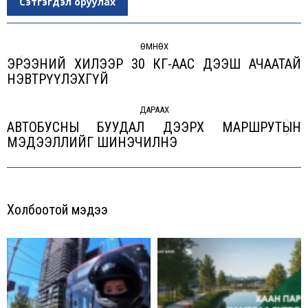
Сэтгэгдэл оруулах
Post
navigation
ӨМНӨХ
ЭРЭЭНИЙ ХИЛЭЭР 30 КГ-ААС ДЭЭШ АЧААТАЙ
Previous
НЭВТРҮҮЛЭХГҮЙ
post:
ДАРААХ
АВТОБУСНЫ БУУДАЛ ДЭЭРХ МАРШРУТЫН
Next
МЭДЭЭЛЛИЙГ ШИНЭЧИЛНЭ
post:
Холбоотой мэдээ