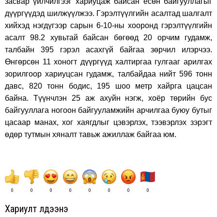
засвар үйлчилгээг хариуцаж байсан есөн байгууллагыг
дүүргүүдэд шилжүүлжээ. Гэрэлтүүлгийн асалтад шалгалт
хийхэд нэгдүгээр сарын 6-10-ны хооронд гэрэлтүүлгийн
асалт 98.2 хувьтай байсан бөгөөд 20 орчим гудамж,
талбайн 395 гэрэл асахгүй байгаа зөрчил илэрчээ.
Өнгөрсөн 11 хоногт дүүргүүд халтиргаа гулгааг арилгах
зорилгоор хариуцсан гудамж, талбайдаа нийт 596 тонн
давс, 820 тонн бодис, 195 шоо метр хайрга цацсан
байна. Түүнчлэн 25 аж ахуйн нэгж, хоёр төрийн бус
байгууллага ногоон байгууламжийн арчилгаа буюу бутыг
цасаар манах, хог хаягдлыг цэвэрлэх, тээвэрлэх зэрэгт
өдөр тутмын хяналт тавьж ажиллаж байгаа юм.
0
0
0
0
0
0
0
0
Хариулт үлдээнэ үү