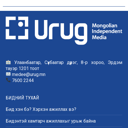
Улаанбаатар, Сүхбаатар дүүрэг, 8-р хороо, Эрдэм
тауэр 1201 тоот
medee@urug.mn
7600 2244
БИДНИЙ ТУХАЙ
Бид хэн бэ? Хэрхэн ажиллах вэ?
Бидэнтэй хамтарч ажиллахыг урьж байна