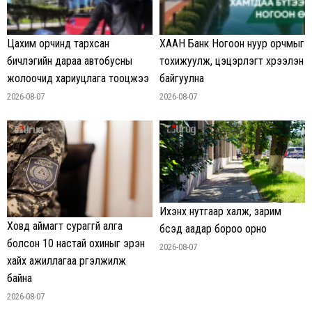
Цахим орчинд тархсан
ХААН Банк Ногоон нуур орчмыг
бичлэгийн дараа автобусны
тохижуулж, цэцэрлэгт хүрээлэн
жолоочид хариуцлага тооцжээ
байгуулна
2026-08-07
2026-08-07
Ихэнх нутгаар халж, зарим
Ховд аймагт сураггүй алга
бүсэд аадар бороо орно
болсон 10 настай охиныг эрэн
2026-08-07
хайх ажиллагаа үргэлжилж
байна
2026-08-07