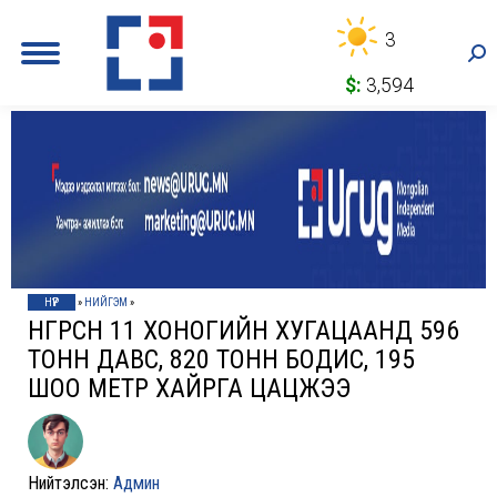
3
Sea
$:
3,594
НҮҮР
»
НИЙГЭМ
»
ӨНГӨРСӨН 11 ХОНОГИЙН ХУГАЦААНД 596
ТОНН ДАВС, 820 ТОНН БОДИС, 195
ШОО МЕТР ХАЙРГА ЦАЦЖЭЭ
Нийтэлсэн:
Админ