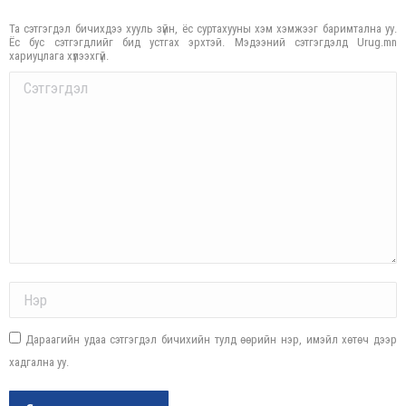
Та сэтгэгдэл бичихдээ хууль зүйн, ёс суртахууны хэм хэмжээг баримтална уу.
Ёс бус сэтгэгдлийг бид устгах эрхтэй. Мэдээний сэтгэгдэлд Urug.mn
хариуцлага хүлээхгүй.
Comment
Name *
Дараагийн удаа сэтгэгдэл бичихийн тулд өөрийн нэр, имэйл хөтөч дээр
хадгална уу.