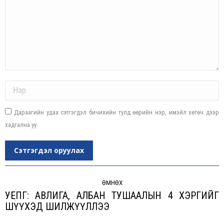
Name *
Дараагийн удаа сэтгэгдэл бичихийн тулд өөрийн нэр, имэйл хөтөч дээр
хадгална уу.
Сэтгэгдэл оруулах
Post
navigation
ӨМНӨХ
УЕПГ: АВЛИГА, АЛБАН ТУШААЛЫН 4 ХЭРГИЙГ
Previous
ШҮҮХЭД ШИЛЖҮҮЛЛЭЭ
post: