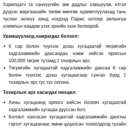
Харилцагч та
санхүүгийн зөв дадлыг хэвшүүлж, итгэл
дүүрэн маргаашийн төлөө мөнгөө хуримтлуулахад тань
туслах энэхүү аянд нэгдээд Парис хотоор аялангаа
олимпын наадам үзэх эрхийн эзэн болоорой.
Урамшуулалд хамрагдах болзол:
6 сар болон түүнээс дээш хугацаатай төгрөгийн
хадгаламжийн дансандаа нэмж хийсэн орлогын
100,000 төгрөг тутамд 1 тохирлын эрх;
Төгрөгийн хугацаатай хадгаламжийн дансаа 6 сар
болон түүнээс дээш хугацаагаар сунгах бүрд 1
тохирлын эрх тус тус олгоно.
Тохирлын эрх хасагдах нөхцөл:
Аяны хугацаанд орлого хийсэн боловч хугацаатай
хадгаламжийн хугацаа дууссан бол;
Болзол хангасан хугацаатай хадгаламжийн дансны
гэрээт хугацаанаас өмнө цуцалсан тохиолдолд тухайн