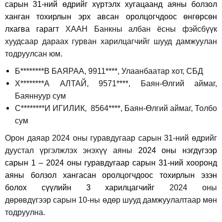
сарын 31-ний өдрийг хүртэлх хугацаанд аяны болзол
ханган тохирлын эрх авсан оролцогчдоос өнгөрсөн
лхагва гарагт
ХААН Банкны албан ёсны фэйсбүүк
хуудсаар дараах гурван харилцагчийг шууд дамжуулан
тодруулсан юм.
Б********В БАЯРАА, 9911****, Улаанбаатар хот, СБД
Х********А АЛТАЙ, 9571****, Баян-Өлгий аймаг,
Баяннуур сум
С********И ИГИЛИК, 8564****, Баян-Өлгий аймаг, Толбо
сум
Орон даяар 2024 оны гуравдугаар сарын 31-ний өдрийг
дуустал үргэлжлэх энэхүү аяны
2024 оны нэгдүгээр
сарын 1 – 2024 оны гуравдугаар сарын 31-ний хооронд
аяны болзол хангасан оролцогчдоос тохирлын эзэн
болох сүүлийн 3 харилцагчийг
2024 оны
дөрөвдүгээр сарын 10-ны өдөр шууд дамжуулалтаар мөн
тодруулна.