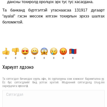
дансны тохиролд оролцох эрх тус тус хасагдана.
Та банканд бүртгэлтэй утаснаасаа 131917 дугаарт
“ayalal” гэсэн мессеж илгээн тохирлын эрхээ шалгах
боломжтой.
0
0
0
0
0
0
0
0
Хариулт үлдээнэ үү
Та сэтгэгдэл бичихдээ хууль зүйн, ёс суртахууны хэм хэмжээг баримтална уу.
Ёс бус сэтгэгдлийг бид устгах эрхтэй. Мэдээний сэтгэгдэлд Urug.mn
хариуцлага хүлээхгүй.
Comment