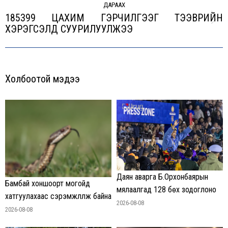
ДАРААХ
185399 ЦАХИМ ГЭРЧИЛГЭЭГ ТЭЭВРИЙН
Next
ХЭРЭГСЭЛД СУУРИЛУУЛЖЭЭ
post:
Холбоотой мэдээ
Даян аварга Б.Орхонбаярын
Бамбай хоншоорт могойд
мялаалгад 128 бөх зодоглоно
хатгуулахаас сэрэмжлүүлж байна
2026-08-08
2026-08-08