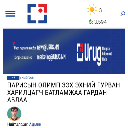
3
Sea
$:
3,594
НҮҮР
»
НИЙГЭМ
»
ПАРИСЫН ОЛИМП ҮЗЭХ ЭХНИЙ ГУРВАН
ХАРИЛЦАГЧ БАТЛАМЖАА ГАРДАН
АВЛАА
Нийтэлсэн:
Админ