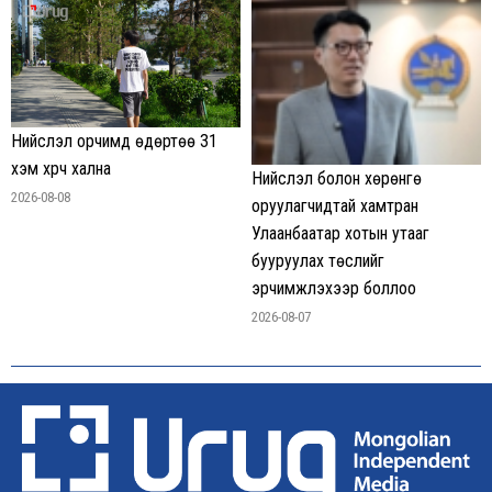
Нийслэл орчимд өдөртөө 31
хэм хүрч хална
Нийслэл болон хөрөнгө
2026-08-08
оруулагчидтай хамтран
Улаанбаатар хотын утааг
бууруулах төслийг
эрчимжүүлэхээр боллоо
2026-08-07