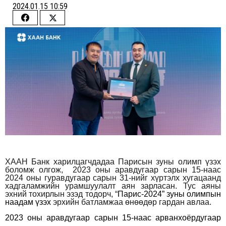
2024.01.15 10:59
Share
Share
on
on
Facebook
Twitter
ХААН Банк харилцагчдадаа Парисын зуны олимп үзэх
боломж олгож, 2023 оны аравдугаар сарын 15-наас
2024 оны гуравдугаар сарын 31-нийг хүртэлх хугацаанд
хадгаламжийн урамшуулалт аян зарласан. Тус аяны
эхний тохирлын эзэд тодорч, “
Парис-2024” зуны олимпын
наадам үзэх
эрхийн батламжаа өнөөдөр гардан авлаа.
2023 оны аравдугаар сарын 15-наас арванхоёрдугаар