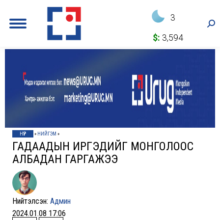
3
Sea
$:
3,594
НҮҮР
»
НИЙГЭМ
»
ГАДААДЫН ИРГЭДИЙГ МОНГОЛООС
АЛБАДАН ГАРГАЖЭЭ
Нийтэлсэн:
Админ
2024.01.08 17:06