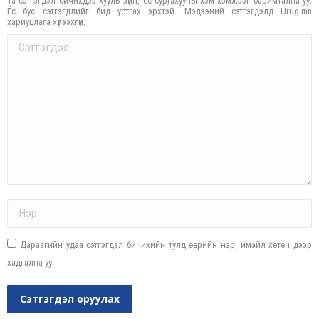
Та сэтгэгдэл бичихдээ хууль зүйн, ёс суртахууны хэм хэмжээг баримтална уу.
Ёс бус сэтгэгдлийг бид устгах эрхтэй. Мэдээний сэтгэгдэлд Urug.mn
хариуцлага хүлээхгүй.
Comment
Name *
Дараагийн удаа сэтгэгдэл бичихийн тулд өөрийн нэр, имэйл хөтөч дээр
хадгална уу.
Сэтгэгдэл оруулах