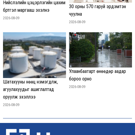
Нийслэлийн цэцэрлэгийн цахим
30 орны 570 гаруй эрдэмтэн
бүртгэл маргааш эхэлнэ
чуулна
2026-08-09
2026-08-09
Улаанбаатарт өнөөдөр аадар
бороо орно
Шатахууны нөөц нэмэгдүүлж,
2026-08-09
агуулахуудыг ашиглалтад
оруулж эхэллээ
2026-08-09