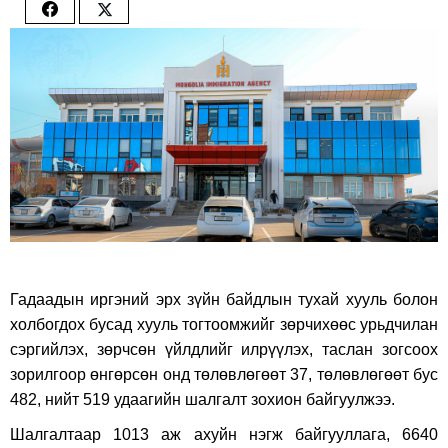
Share
Share
on
on
Facebook
Twitter
Гадаадын иргэний эрх зүйн байдлын тухай хууль болон
холбогдох бусад хууль тогтоомжийг зөрчихөөс урьдчилан
сэргийлэх, зөрчсөн үйлдлийг илрүүлэх, таслан зогсоох
зорилгоор өнгөрсөн онд төлөвлөгөөт 37, төлөвлөгөөт бус
482, нийт 519 удаагийн шалгалт зохион байгуулжээ.
Шалгалтаар 1013 аж ахуйн нэгж байгууллага, 6640