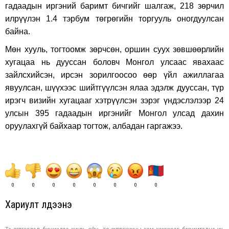
гадаадын иргэний баримт бичгийг шалгаж, 218 зөрчил
илрүүлэн 1.4 тэрбум төгрөгийн торгууль оногдуулсан
байна.
Мөн хууль, тогтоомж зөрчсөн, оршин суух зөвшөөрлийн
хугацаа нь дууссан боловч Монгол улсаас явахаас
зайлсхийсэн, ирсэн зорилгоосоо өөр үйл ажиллагаа
явуулсан, шүүхээс шийтгүүлсэн ялаа эдэлж дууссан, түр
ирэгч визийн хугацааг хэтрүүлсэн зэрэг үндэслэлээр 24
улсын 395 гадаадын иргэнийг Монгол улсад дахин
оруулахгүй байхаар тогтож, албадан гаргажээ.
0
0
0
0
0
0
0
0
Хариулт үлдээнэ үү