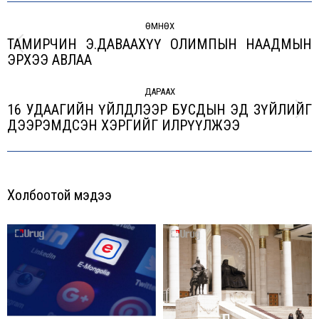
Post
navigation
ӨМНӨХ
ТАМИРЧИН Э.ДАВААХҮҮ ОЛИМПЫН НААДМЫН
Previous
ЭРХЭЭ АВЛАА
post:
ДАРААХ
16 УДААГИЙН ҮЙЛДЛЭЭР БУСДЫН ЭД ЗҮЙЛИЙГ
Next
ДЭЭРЭМДСЭН ХЭРГИЙГ ИЛРҮҮЛЖЭЭ
post:
Холбоотой мэдээ