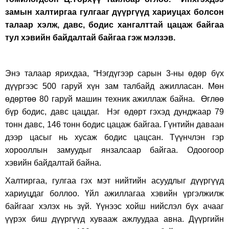
замын халтиргаа гулгааг дүүргүүд хариуцах болсон
талаар хэлж, давс, бодис хангалттай цацаж байгаа
тул хэвийн байдалтай байгаа гэж мэлзэв.
Энэ талаар ярихдаа, “Нэгдүгээр сарын 3-ны өдөр бүх
дүүргээс 500 гаруй хүн зам талбайд ажилласан. Мөн
өдөртөө 80 гаруй машин техник ажиллаж байна. Өглөө
бүр бодис, давс цацдаг. Нэг өдөрт гэхэд дунджаар 79
тонн давс, 146 тонн бодис цацаж байгаа. Гүнтийн даваан
дээр цасыг нь хусаж бодис цацсан. Түүнчлэн гэр
хорооллын замуудыг янзалсаар байгаа. Одоогоор
хэвийн байдалтай байна.
Халтиргаа, гулгаа гэх мэт нийтийн асуудлыг дүүргүүд
хариуцдаг боллоо. Үйл ажиллагаа хэвийн үргэлжилж
байгааг хэлэх нь зүй. Үүнээс хойш нийслэл бүх ачааг
үүрэх биш дүүргүүд хувааж ажлуудаа авна. Дүүргийн