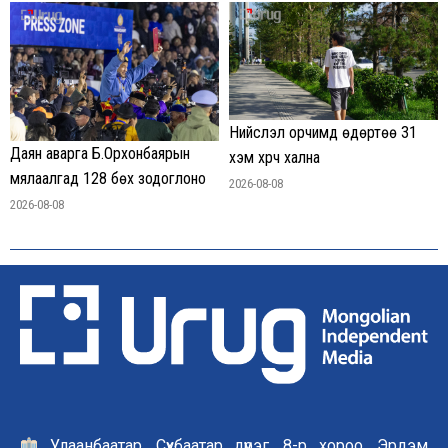
Нийслэл орчимд өдөртөө 31
Даян аварга Б.Орхонбаярын
хэм хүрч хална
мялаалгад 128 бөх зодоглоно
2026-08-08
2026-08-08
Улаанбаатар, Сүхбаатар дүүрэг, 8-р хороо, Эрдэм