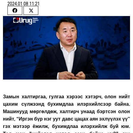
2024.01.08 11:21
Share
Share
on
on
Facebook
Twitter
Замын халтиргаа, гулгаа хэрээс хэтэрч, олон нийт
цахим сүлжээнд бухимдлаа илэрхийлсээр байна.
Машинууд мөргөлдөж, халтирч унаад бэртсэн олон
нийт, “Иргэн бүр нэг уут давс цацах аян эхлүүлэх үү”
гэх мэтээр ёжилж, бухимдлаа илэрхийлж буй юм.