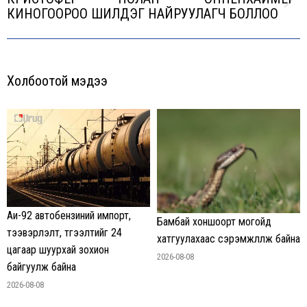
Next
КИНОГООРОО ШИЛДЭГ НАЙРУУЛАГЧ БОЛЛОО
post:
Холбоотой мэдээ
Аи-92 автобензиний импорт,
Бамбай хоншоорт могойд
тээвэрлэлт, түгээлтийг 24
хатгуулахаас сэрэмжлүүлж байна
цагаар шуурхай зохион
2026-08-08
байгуулж байна
2026-08-08