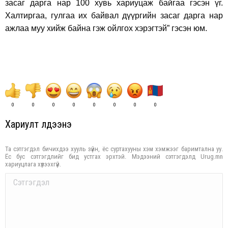
засаг дарга нар 100 хувь хариуцаж байгаа гэсэн үг.
Халтиргаа, гулгаа их байвал дүүргийн засаг дарга нар
ажлаа муу хийж байна гэж ойлгох хэрэгтэй” гэсэн юм.
0
0
0
0
0
0
0
0
Хариулт үлдээнэ үү
Та сэтгэгдэл бичихдээ хууль зүйн, ёс суртахууны хэм хэмжээг баримтална уу.
Ёс бус сэтгэгдлийг бид устгах эрхтэй. Мэдээний сэтгэгдэлд Urug.mn
хариуцлага хүлээхгүй.
Comment