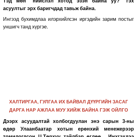
Тэд мөн "нийслэл хотод эзэн байна уу?" гэх
асуултыг эрх баригчдад тавьж байна.
Ингээд бухимдлаа илэрхийлсэн иргэдийн зарим постыг
уншигч танд хүргэе.
ХАЛТИРГАА, ГУЛГАА ИХ БАЙВАЛ ДҮҮРГИЙН ЗАСАГ
ДАРГА НАР АЖЛАА МУУ ХИЙЖ БАЙНА ГЭЖ ОЙЛГО
Дээрх асуудалтай холбогдуулан энэ сарын 3-ны
өдөр Улаанбаатар хотын ерөнхий менежерээр
томилогдсон Ц.Төрхүү тайлбар өглөө. Инхгэхдээ