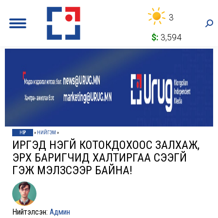
3
Sea
$:
3,594
НҮҮР
»
НИЙГЭМ
»
ИРГЭД ҮНЭГҮЙ КОТОКДОХООС ЗАЛХАЖ,
ЭРХ БАРИГЧИД ХАЛТИРГАА ҮҮСЭЭГҮЙ
ГЭЖ МЭЛЗСЭЭР БАЙНА!
Нийтэлсэн:
Админ