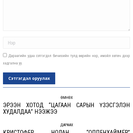
Name *
Дараагийн удаа сэтгэгдэл бичихийн тулд өөрийн нэр, имэйл хөтөч дээр
хадгална уу.
Сэтгэгдэл оруулах
Post
navigation
ӨМНӨХ
ЭРЭЭН ХОТОД “ЦАГААН САРЫН ҮЗЭСГЭЛЭН
Previous
ХУДАЛДАА” НЭЭЖЭЭ
post:
ДАРААХ
КРИСТОФЕР НОЛАН “ОППЕНХАЙМЕР”