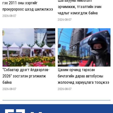
Шатахууны нийлүүлэлт
гэх 2011 оны хэргийг
эрчимжиж, түгээлтийн хүчин
прокуророос шүүхэд шилжүүлжээ
чадлыг нэмэгдүүлж байна
2026-08-07
2026-08-07
“Сүхбаатар дүүрэгт үйлдвэрлэв-
Цахим орчинд тархсан
2026” үзэсгэлэн үргэлжилж
бичлэгийн дараа автобусны
байна
жолоочид хариуцлага тооцжээ
2026-08-07
2026-08-07