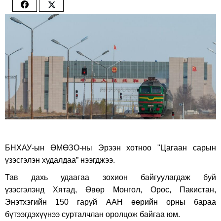
Share
Share
on
on
Facebook
Twitter
БНХАУ-ын ӨМӨЗО-ны Эрээн хотноо "Цагаан сарын
үзэсгэлэн худалдаа” нээгджээ.
Тав дахь удаагаа зохион байгуулагдаж буй
үзэсгэлэнд Хятад, Өвөр Монгол, Орос, Пакистан,
Энэтхэгийн 150 гаруй ААН өөрийн орны бараа
бүтээгдэхүүнээ сурталчлан оролцож байгаа юм.