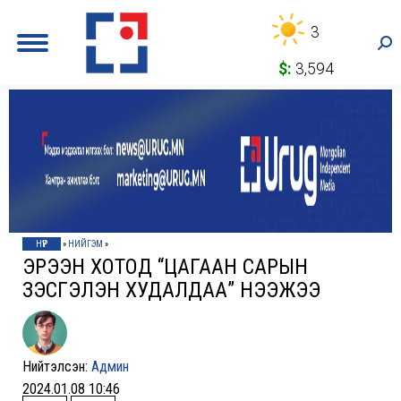
3
Sea
$:
3,594
НҮҮР
»
НИЙГЭМ
»
ЭРЭЭН ХОТОД “ЦАГААН САРЫН
ҮЗЭСГЭЛЭН ХУДАЛДАА” НЭЭЖЭЭ
Нийтэлсэн:
Админ
2024.01.08 10:46