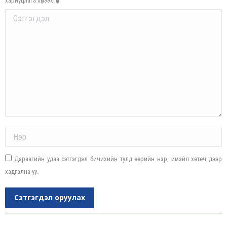
хариуцлага хүлээхгүй.
Comment
Name *
Дараагийн удаа сэтгэгдэл бичихийн тулд өөрийн нэр, имэйл хөтөч дээр
хадгална уу.
Сэтгэгдэл оруулах
Post