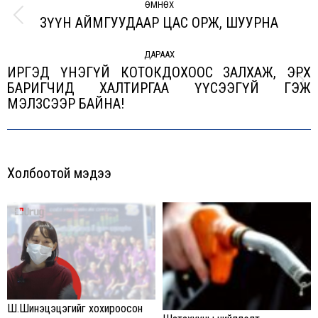
navigation
ӨМНӨХ
ЗҮҮН АЙМГУУДААР ЦАС ОРЖ, ШУУРНА
Previous
post:
ДАРААХ
ИРГЭД ҮНЭГҮЙ КОТОКДОХООС ЗАЛХАЖ, ЭРХ
БАРИГЧИД ХАЛТИРГАА ҮҮСЭЭГҮЙ ГЭЖ
Next
МЭЛЗСЭЭР БАЙНА!
post:
Холбоотой мэдээ
Ш.Шинэцэцэгийг хохироосон