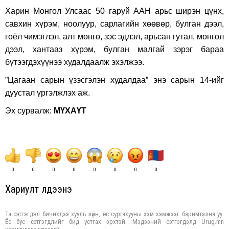
Харин Монгол Улсаас 50 гаруй ААН арьс ширэн цүнх,
савхин хүрэм, ноолуур, сарлагийн хөөвөр, булган дээл,
гоёл чимэглэл, алт мөнгө, зэс эдлэл, арьсан гутал, монгол
дээл, хантааз хүрэм, булган малгай зэрэг бараа
бүтээгдэхүүнээ худалдаалж эхэлжээ.
”Цагаан сарын үзэсгэлэн худалдаа” энэ сарын 14-ийг
дуустал үргэлжлэх аж.
Эх сурвалж:
МҮХАҮТ
0
0
0
0
0
0
0
0
Хариулт үлдээнэ үү
Та сэтгэгдэл бичихдээ хууль зүйн, ёс суртахууны хэм хэмжээг баримтална уу.
Ёс бус сэтгэгдлийг бид устгах эрхтэй. Мэдээний сэтгэгдэлд Urug.mn