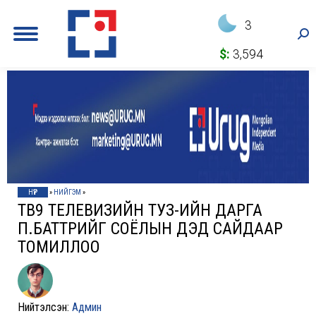
3
Sea
$:
3,594
НҮҮР
»
НИЙГЭМ
»
ТВ9 ТЕЛЕВИЗИЙН ТУЗ-ИЙН ДАРГА
П.БАТТӨРИЙГ СОЁЛЫН ДЭД САЙДААР
ТОМИЛЛОО
Нийтэлсэн:
Админ