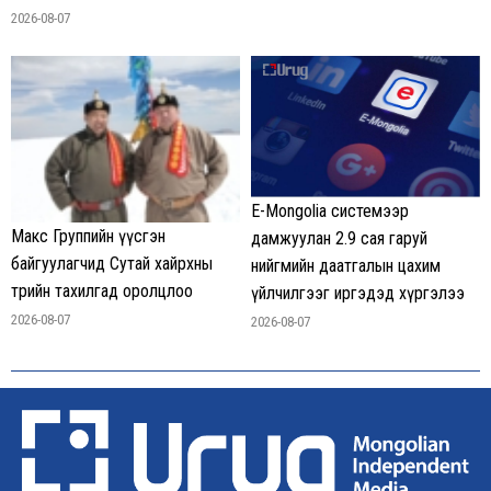
2026-08-07
E-Mongolia системээр
Макс Группийн үүсгэн
дамжуулан 2.9 сая гаруй
байгуулагчид Сутай хайрхны
нийгмийн даатгалын цахим
төрийн тахилгад оролцлоо
үйлчилгээг иргэдэд хүргэлээ
2026-08-07
2026-08-07