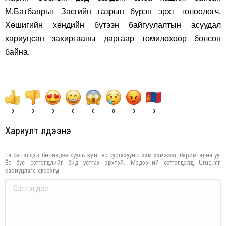
М.Батбаярыг Засгийн газрын бүрэн эрхт төлөөлөгч,
Хөшигийн хөндийн бүтээн байгуулалтын асуудал
хариуцсан захиргааны даргаар томилохоор болсон
байна.
0
0
0
0
0
0
0
0
Хариулт үлдээнэ үү
Та сэтгэгдэл бичихдээ хууль зүйн, ёс суртахууны хэм хэмжээг баримтална уу.
Ёс бус сэтгэгдлийг бид устгах эрхтэй. Мэдээний сэтгэгдэлд Urug.mn
хариуцлага хүлээхгүй.
Comment