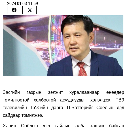
2024.01.03 11:59
Share
Share
on
on
Facebook
Twitter
Засгийн газрын ээлжит хуралдаанаар өнөөдөр
томилгоотой холбоотой асуудлуудыг хэлэлцэж, ТВ9
телевизийн ТУЗ-ийн дарга П.Баттөрийг Соёлын дэд
сайдаар томилжээ.
Харин Соёлын дэд сайдын алба хашиж байсан