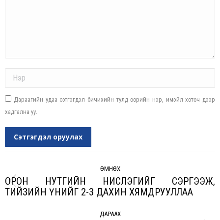
Name *
Дараагийн удаа сэтгэгдэл бичихийн тулд өөрийн нэр, имэйл хөтөч дээр
хадгална уу.
Сэтгэгдэл оруулах
Post
navigation
ӨМНӨХ
ОРОН НУТГИЙН НИСЛЭГИЙГ СЭРГЭЭЖ,
Previous
ТИЙЗИЙН ҮНИЙГ 2-3 ДАХИН ХЯМДРУУЛЛАА
post:
ДАРААХ