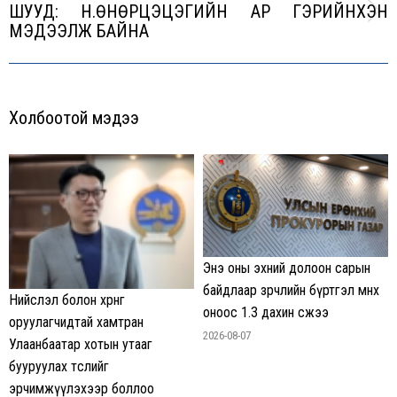
ШУУД: Н.ӨНӨРЦЭЦЭГИЙН АР ГЭРИЙНХЭН
Next
МЭДЭЭЛЖ БАЙНА
post:
Холбоотой мэдээ
Энэ оны эхний долоон сарын
байдлаар зөрчлийн бүртгэл өмнөх
Нийслэл болон хөрөнгө
оноос 1.3 дахин өсжээ
оруулагчидтай хамтран
2026-08-07
Улаанбаатар хотын утааг
бууруулах төслийг
эрчимжүүлэхээр боллоо