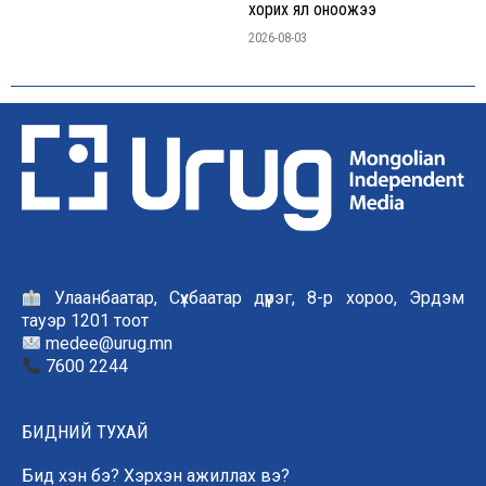
хорих ял оноожээ
2026-08-03
Улаанбаатар, Сүхбаатар дүүрэг, 8-р хороо, Эрдэм
тауэр 1201 тоот
medee@urug.mn
7600 2244
БИДНИЙ ТУХАЙ
Бид хэн бэ? Хэрхэн ажиллах вэ?