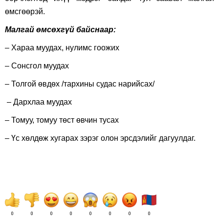
өмсгөөрэй.
Малгай өмсөхгүй байснаар:
– Хараа муудах, нулимс гоожих
– Сонсгол муудах
– Толгой өвдөх /тархины судас нарийсах/
– Дархлаа муудах
– Томуу, томуу төст өвчин тусах
– Үс хөлдөж хугарах зэрэг олон эрсдэлийг дагуулдаг.
0
0
0
0
0
0
0
0