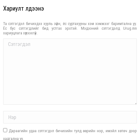
Хариулт үлдээнэ үү
Та сэтгэгдэл бичихдээ хууль зүйн, ёс суртахууны хэм хэмжээг баримтална уу.
Ёс бус сэтгэгдлийг бид устгах эрхтэй. Мэдээний сэтгэгдэлд Urug.mn
хариуцлага хүлээхгүй.
Comment
Name *
Дараагийн удаа сэтгэгдэл бичихийн тулд өөрийн нэр, имэйл хөтөч дээр
хадгална уу.