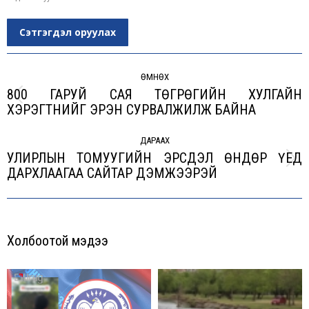
Сэтгэгдэл оруулах
Post
navigation
ӨМНӨХ
800 ГАРУЙ САЯ ТӨГРӨГИЙН ХУЛГАЙН
Previous
ХЭРЭГТНИЙГ ЭРЭН СУРВАЛЖИЛЖ БАЙНА
post:
ДАРААХ
УЛИРЛЫН ТОМУУГИЙН ЭРСДЭЛ ӨНДӨР ҮЕД
Next
ДАРХЛААГАА САЙТАР ДЭМЖЭЭРЭЙ
post:
Холбоотой мэдээ