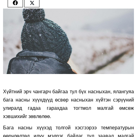
Share
Share
on
on
Facebook
Twitter
Хүйтний эрч чангарч байгаа тул бүх насныхан, ялангуяа
бага насны хүүхдүүд өсвөр насныхан хүйтэн сэрүүний
улиралд гадаа гарахдаа тогтмол малгай өмсөж
хэвшихийг зөвлөлөө.
Бага насны хүүхэд толгой хэсгээрээ температурын
өөрчлөлтөд илүү мэдрэг байдаг тул заавал малгай