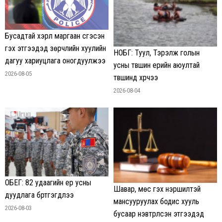
Бусадтай хэрүүл маргаан үүсгэсэн
гэх этгээдэд зөрчлийн хуулийн
НОБГ: Туул, Тэрэлж голын
дагуу хариуцлага оногдуулжээ
усны түвшин үерийн аюултай
2026-08-05
түвшинд хүрчээ
2026-08-04
ОБЕГ: 82 удаагийн үер усны
Шавар, мөс гэх нэршилтэй
дуудлага бүртгэгдлээ
мансууруулах бодис хууль
2026-08-03
бусаар нэвтрүүлсэн этгээдэд