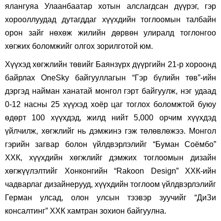
ялангуяа Улаанбаатар хотын алслагдсан дүүрэг, гэр
хорооллуудад дутагддаг хүүхдийн тоглоомын талбайн
орон зайг нөхөж жилийн дөрвөн улиралд тоглонгоо
хөгжих боломжийг олгох зорилготой юм.
Хүүхэд хөгжлийн төвийг Баянзүрх дүүргийн 21-р хороонд
байрлах OneSky байгууллагын “Гэр бүлийн төв”-ийн
дэргэд
найман
ханатай монгол гэрт байгуулж, нэг удаад
0-12 насны 25 хүүхэд хоёр цаг тоглох боломжтой буюу
өдөрт 100 хүүхдэд, жилд нийт 5,000 орчим хүүхдэд
үйлчилж, хөгжлийг нь дэмжинэ гэж төлөвлөжээ. Монгол
гэрийн загвар болон үйлдвэрлэлийг “Буман Соёмбо”
ХХК, хүүхдийн хөгжлийг дэмжих тоглоомын дизайн
хөгжүүлэлтийг Хонконгийн “Rakoon Design” ХХК-ийн
чадварлаг дизайнерууд, хүүхдийн тоглоом үйлдвэрлэлийг
Герман улсад, олон улсын тээвэр зуучийг “ДиЗи
консалтинг” ХХК хамтран зохион байгуулна.