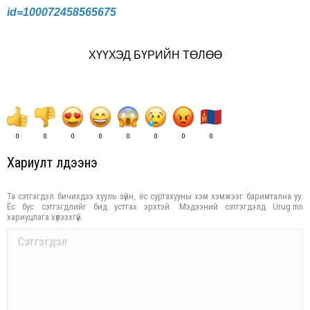
id=100072458565675
ХҮҮХЭД БҮРИЙН ТӨЛӨӨ
0
0
0
0
0
0
0
0
Хариулт үлдээнэ үү
Та сэтгэгдэл бичихдээ хууль зүйн, ёс суртахууны хэм хэмжээг баримтална уу.
Ёс бус сэтгэгдлийг бид устгах эрхтэй. Мэдээний сэтгэгдэлд Urug.mn
хариуцлага хүлээхгүй.
Comment