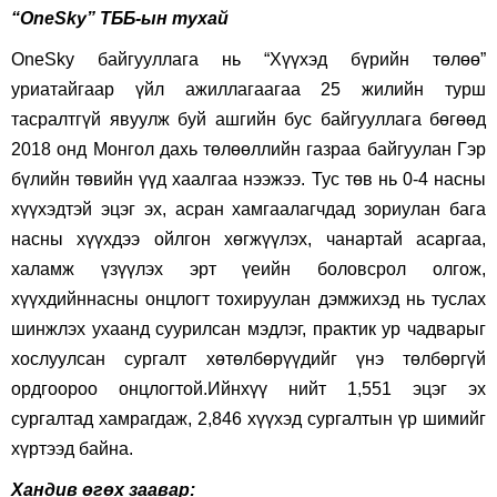
“OneSky” ТББ-ын тухай
OneSky байгууллага нь “Хүүхэд бүрийн төлөө”
уриатайгаар үйл ажиллагаагаа 25 жилийн турш
тасралтгүй явуулж буй ашгийн бус байгууллага бөгөөд
2018 онд Монгол дахь төлөөллийн газраа байгуулан Гэр
бүлийн төвийн үүд хаалгаа нээжээ. Тус төв нь 0-4 насны
хүүхэдтэй эцэг эх, асран хамгаалагчдад зориулан бага
насны хүүхдээ ойлгон хөгжүүлэх, чанартай асаргаа,
халамж үзүүлэх эрт үеийн боловсрол олгож,
хүүхдийннасны онцлогт тохируулан дэмжихэд нь туслах
шинжлэх ухаанд суурилсан мэдлэг, практик ур чадварыг
хослуулсан сургалт хөтөлбөрүүдийг үнэ төлбөргүй
ордгоороо онцлогтой.Ийнхүү нийт 1,551 эцэг эх
сургалтад хамрагдаж, 2,846 хүүхэд сургалтын үр шимийг
хүртээд байна.
Хандив өгөх заавар: