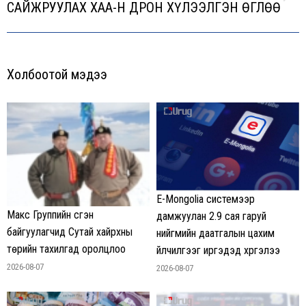
Next
САЙЖРУУЛАХ ХАА-Н ДРОН ХҮЛЭЭЛГЭН ӨГЛӨӨ
post:
Холбоотой мэдээ
E-Mongolia системээр
Макс Группийн үүсгэн
дамжуулан 2.9 сая гаруй
байгуулагчид Сутай хайрхны
нийгмийн даатгалын цахим
төрийн тахилгад оролцлоо
үйлчилгээг иргэдэд хүргэлээ
2026-08-07
2026-08-07