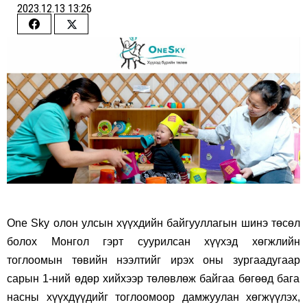
2023.12.13 13:26
Share
Share
on
on
Facebook
Twitter
One Sky олон улсын хүүхдийн байгууллагын шинэ төсөл
болох Монгол гэрт суурилсан хүүхэд хөгжлийн
тоглоомын төвийн нээлтийг ирэх оны
зургаадугаар
сарын 1-ний өдөр хийхээр төлөвлөж байгаа бөгөөд бага
насны хүүхдүүдийг тоглоомоор дамжуулан хөгжүүлэх,