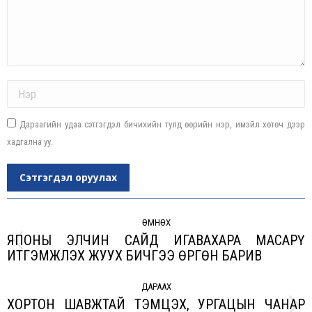
Name *
Дараагийн удаа сэтгэгдэл бичихийн тулд өөрийн нэр, имэйл хөтөч дээр
хадгална уу.
Сэтгэгдэл оруулах
Post
navigation
ӨМНӨХ
ЯПОНЫ ЭЛЧИН САЙД ИГАВАХАРА МАСАРҮ
Previous
ИТГЭМЖЛЭХ ЖУУХ БИЧГЭЭ ӨРГӨН БАРИВ
post:
ДАРААХ
ХОРТОН ШАВЖТАЙ ТЭМЦЭХ, УРГАЦЫН ЧАНАР