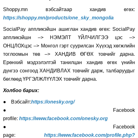
Shoppy.mn вэбсайтаар хандив өгөх:
https://shoppy.mn/products/one_sky_mongolia
SocialPay аппликэйшн ашиглан хандив өгөх:
SocialPay
аппликэйшн –> НЭМЭЛТ ҮЙЛЧИЛГЭЭ цэс –>
ОНЦЛОХцэс –> Монгол гэрт суурилсан Хүүхэд хөгжлийн
тоглоомын төв –> ХАНДИВ ӨГӨХ товчийг дарна.
Ерөнхий мэдээлэлтэй танилцан хандив өгөх үнийн
дүнгээ сонгоод ХАНДИВЛАХ товчийг дарж, талбаруудыг
бөглөөд ҮРГЭЛЖЛҮҮЛЭХ товчийг дарна.
Холбоо барих:
● Вэбсайт:
https://onesky.org/
● Facebook
profile:
https://www.facebook.com/onesky.org
● Facebook
page:
https://www.facebook.com/profile.php?