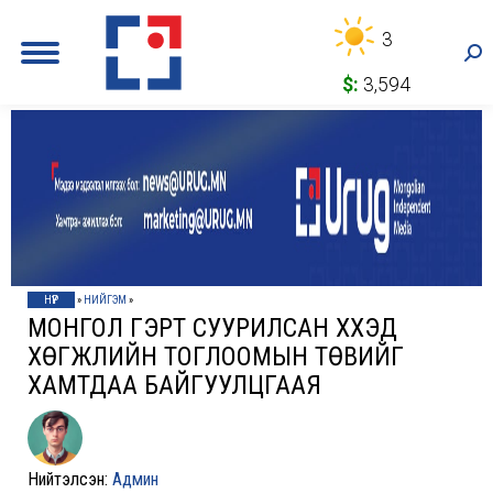
3
Sea
$:
3,594
НҮҮР
»
НИЙГЭМ
»
МОНГОЛ ГЭРТ СУУРИЛСАН ХҮҮХЭД
ХӨГЖЛИЙН ТОГЛООМЫН ТӨВИЙГ
ХАМТДАА БАЙГУУЛЦГААЯ
Нийтэлсэн:
Админ