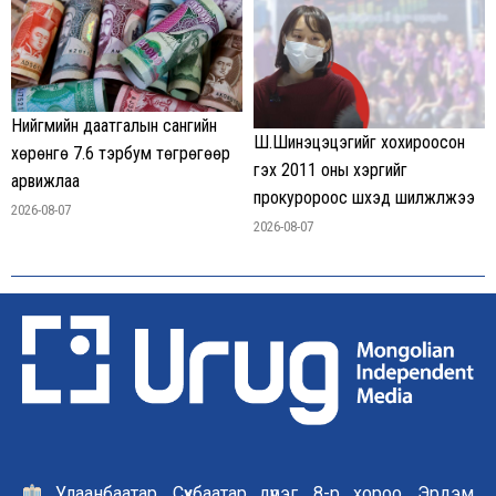
Нийгмийн даатгалын сангийн
Ш.Шинэцэцэгийг хохироосон
хөрөнгө 7.6 тэрбум төгрөгөөр
гэх 2011 оны хэргийг
арвижлаа
прокуророос шүүхэд шилжүүлжээ
2026-08-07
2026-08-07
Улаанбаатар, Сүхбаатар дүүрэг, 8-р хороо, Эрдэм