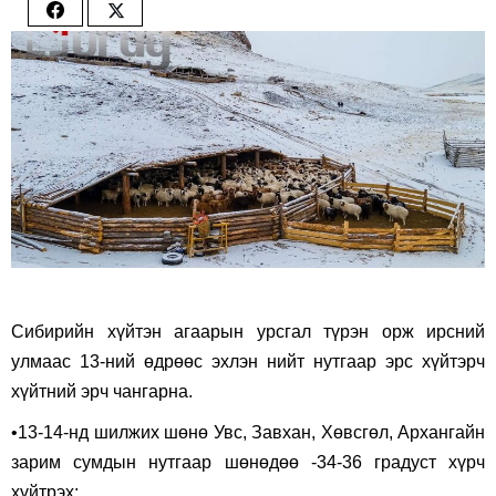
Share
Share
on
on
Facebook
Twitter
Сибирийн хүйтэн агаарын урсгал түрэн орж ирсний
улмаас 13-ний өдрөөс эхлэн нийт нутгаар эрс хүйтэрч
хүйтний эрч чангарна.
•13-14-нд шилжих шөнө Увс, Завхан, Хөвсгөл, Архангайн
зарим сумдын нутгаар шөнөдөө -34-36 градуст хүрч
хүйтрэх;