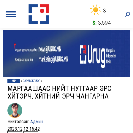
3
Sea
$:
3,594
НҮҮР
»
СЭРЭМЖЛҮҮЛЭГ
»
МАРГААШААС НИЙТ НУТГААР ЭРС
ХҮЙТЭРЧ, ХҮЙТНИЙ ЭРЧ ЧАНГАРНА
Нийтэлсэн:
Админ
2023.12.12 16:42