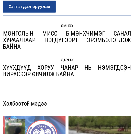
Сэтгэгдэл оруулах
Post
navigation
ӨМНӨХ
МОНГОЛЫН МИСС Б.МӨНХЧИМЭГ САНАЛ
ХУРААЛТААР НЭГДҮГЭЭРТ ЭРЭМБЭЛЭГДЭЖ
Previous
БАЙНА
post:
ДАРААХ
ХҮҮХДҮҮД ХОРУУ ЧАНАР НЬ НЭМЭГДСЭН
Next
ВИРУСЭЭР ӨВЧИЛЖ БАЙНА
post:
Холбоотой мэдээ