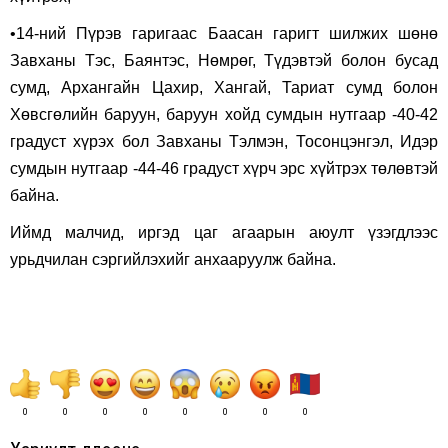
•14-ний Пүрэв гаригаас Баасан гаригт шилжих шөнө
Завханы Тэс, Баянтэс, Нөмрөг, Түдэвтэй болон бусад
сумд, Архангайн Цахир, Хангай, Тариат сумд болон
Хөвсгөлийн баруун, баруун хойд сумдын нутгаар -40-42
градуст хүрэх бол Завханы Тэлмэн, Тосонцэнгэл, Идэр
сумдын нутгаар -44-46 градуст хүрч эрс хүйтрэх төлөвтэй
байна.
Иймд малчид, иргэд цаг агаарын аюулт үзэгдлээс
урьдчилан сэргийлэхийг анхааруулж байна.
0
0
0
0
0
0
0
0