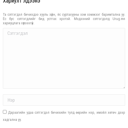
Хариулт үлдээнэ үү
Та сэтгэгдэл бичихдээ хууль зүйн, ёс суртахууны хэм хэмжээг баримтална уу.
Ёс бус сэтгэгдлийг бид устгах эрхтэй. Мэдээний сэтгэгдэлд Urug.mn
хариуцлага хүлээхгүй.
Comment
Name *
Дараагийн удаа сэтгэгдэл бичихийн тулд өөрийн нэр, имэйл хөтөч дээр
хадгална уу.