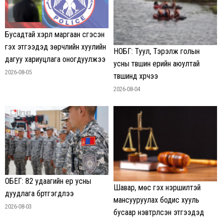
Бусадтай хэрүүл маргаан үүсгэсэн
гэх этгээдэд зөрчлийн хуулийн
НОБГ: Туул, Тэрэлж голын
дагуу хариуцлага оногдуулжээ
усны түвшин үерийн аюултай
2026-08-05
түвшинд хүрчээ
2026-08-04
ОБЕГ: 82 удаагийн үер усны
Шавар, мөс гэх нэршилтэй
дуудлага бүртгэгдлээ
мансууруулах бодис хууль
2026-08-03
бусаар нэвтрүүлсэн этгээдэд