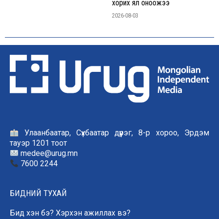
хорих ял оноожээ
2026-08-03
Улаанбаатар, Сүхбаатар дүүрэг, 8-р хороо, Эрдэм
тауэр 1201 тоот
medee@urug.mn
7600 2244
БИДНИЙ ТУХАЙ
Бид хэн бэ? Хэрхэн ажиллах вэ?