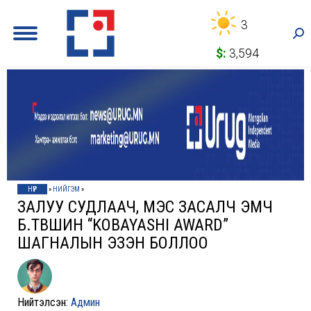
3
Sea
$:
3,594
НҮҮР
»
НИЙГЭМ
»
ЗАЛУУ СУДЛААЧ, МЭС ЗАСАЛЧ ЭМЧ
Б.ТҮВШИН “KOBAYASHI AWARD”
ШАГНАЛЫН ЭЗЭН БОЛЛОО
Нийтэлсэн:
Админ