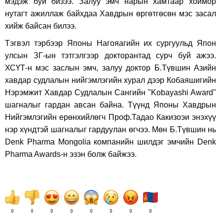
мэдэж буй бизээ. Залуу эмч нарын хамтаар хоймор
нутагт ажиллаж байхдаа Хавдрын өргөтгөсөн мэс засал
хийж байсан билээ.
Тэгвэл тэрбээр Японы Нагояагийн их сургуульд Япон
улсын ЗГ-ын тэтгэлгээр докторантад сурч буй ажээ.
ХСҮТ-н мэс заслын эмч, залуу доктор Б.Түвшин Азийн
хавдар судлалын нийгэмлэгийн хурал дээр Кобаяшигийн
Нэрэмжит Хавдар Судлалын Сангийн "Kobayashi Award"
шагналыг гардан авсан байна. Түүнд Японы Хавдрын
Нийгэмлэгийн ерөнхийлөгч Проф.Тадао Какизоэи энэхүү
нэр хүндтэй шагналыг гардуулан өгчээ. Мөн Б.Түвшин
нь
Denk Pharma Mongolia компанийн шилдэг эмчийн Denk
Pharma Awards-н эзэн болж байжээ.
0
0
0
0
0
0
0
0