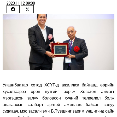
2023.11.12 09:00
Share
Share
on
on
Facebook
Twitter
Улаанбаатар хотод ХСҮТ-д ажиллаж байгаад өөрийн
хүсэлтээрээ орон нутгийг зорьж Хөвсгөл аймагт
мэргэшсэн залуу боловсон хүчний төлөөлөл болж
анагаахын салбарт эрчтэй ажиллаж байсан залуу
судлаач, мэс засалч эмч Б.Түвшинг зарим уншигчид сайн