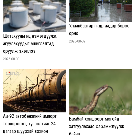
Улаанбаатарт өнөөдөр аадар бороо
орно
Шатахууны нөөц нэмэгдүүлж,
2026-08-09
агуулахуудыг ашиглалтад
оруулж эхэллээ
2026-08-09
Аи-92 автобензиний импорт,
Бамбай хоншоорт могойд
тээвэрлэлт, түгээлтийг 24
хатгуулахаас сэрэмжлүүлж
цагаар шуурхай зохион
байна