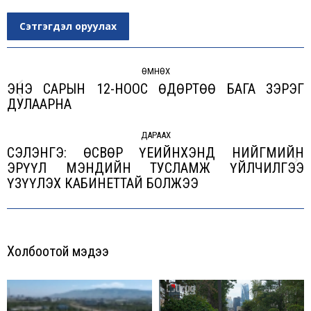
Сэтгэгдэл оруулах
Post
navigation
ӨМНӨХ
ЭНЭ САРЫН 12-НООС ӨДӨРТӨӨ БАГА ЗЭРЭГ
Previous
ДУЛААРНА
post:
ДАРААХ
СЭЛЭНГЭ: ӨСВӨР ҮЕИЙНХЭНД НИЙГМИЙН
ЭРҮҮЛ МЭНДИЙН ТУСЛАМЖ ҮЙЛЧИЛГЭЭ
Next
ҮЗҮҮЛЭХ КАБИНЕТТАЙ БОЛЖЭЭ
post:
Холбоотой мэдээ