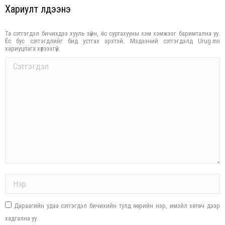
Хариулт үлдээнэ үү
Та сэтгэгдэл бичихдээ хууль зүйн, ёс суртахууны хэм хэмжээг баримтална уу.
Ёс бус сэтгэгдлийг бид устгах эрхтэй. Мэдээний сэтгэгдэлд Urug.mn
хариуцлага хүлээхгүй.
Comment
Name *
Дараагийн удаа сэтгэгдэл бичихийн тулд өөрийн нэр, имэйл хөтөч дээр
хадгална уу.