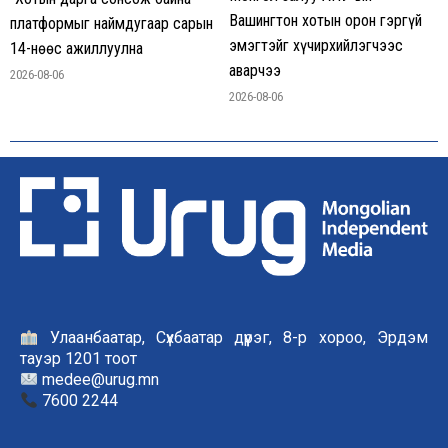
Вашингтон хотын орон гэргүй
платформыг наймдугаар сарын
эмэгтэйг хүчирхийлэгчээс
14-нөөс ажиллуулна
аварчээ
2026-08-06
2026-08-06
Улаанбаатар, Сүхбаатар дүүрэг, 8-р хороо, Эрдэм
тауэр 1201 тоот
medee@urug.mn
7600 2244