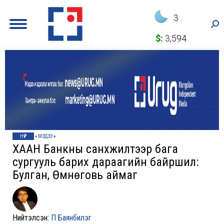
3
Sea
$:
3,594
НҮҮР
»
МЭДЭЭ
»
ХААН Банкны санхүүжилтээр бага
сургууль барих дараагийн байршил:
Булган, Өмнөговь аймаг
Нийтэлсэн:
П Баянбилэг