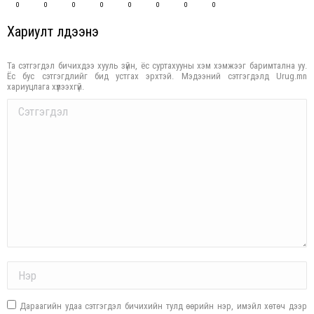
0
0
0
0
0
0
0
0
Хариулт үлдээнэ үү
Та сэтгэгдэл бичихдээ хууль зүйн, ёс суртахууны хэм хэмжээг баримтална уу.
Ёс бус сэтгэгдлийг бид устгах эрхтэй. Мэдээний сэтгэгдэлд Urug.mn
хариуцлага хүлээхгүй.
Comment
Name *
Дараагийн удаа сэтгэгдэл бичихийн тулд өөрийн нэр, имэйл хөтөч дээр