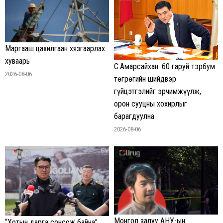
Маргааш цахилгаан хязгаарлах
хуваарь
С.Амарсайхан: 60 гаруй тэрбум
2026-08-06
төгрөгийн шийдвэр
гүйцэтгэлийг эрчимжүүлж,
орон сууцны хохирлыг
барагдуулна
2026-08-06
Монгол залуу АНУ-ын
“Хотын дарга сонсож байна”