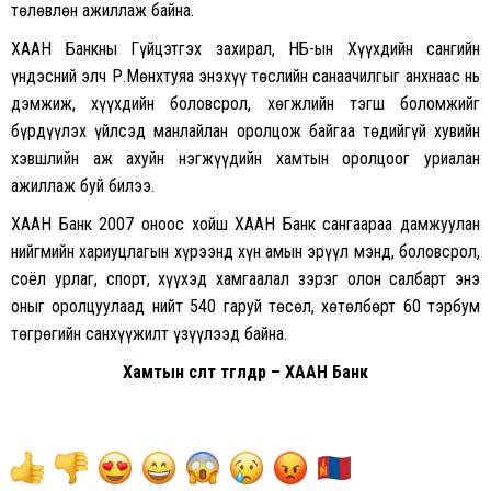
төлөвлөн ажиллаж байна.
ХААН Банкны Гүйцэтгэх захирал, НҮБ-ын Хүүхдийн сангийн
үндэсний элч Р.Мөнхтуяа энэхүү төслийн санаачилгыг анхнаас нь
дэмжиж, хүүхдийн боловсрол, хөгжлийн тэгш боломжийг
бүрдүүлэх үйлсэд манлайлан оролцож байгаа төдийгүй хувийн
хэвшлийн аж ахуйн нэгжүүдийн хамтын оролцоог уриалан
ажиллаж буй билээ.
ХААН Банк 2007 оноос хойш ХААН Банк сангаараа дамжуулан
нийгмийн хариуцлагын хүрээнд хүн амын эрүүл мэнд, боловсрол,
соёл урлаг, спорт, хүүхэд хамгаалал зэрэг олон салбарт энэ
оныг оролцуулаад нийт 540 гаруй төсөл, хөтөлбөрт 60 тэрбум
төгрөгийн санхүүжилт үзүүлээд байна.
Хамтын өсөлт төгөлдөр – ХААН Банк