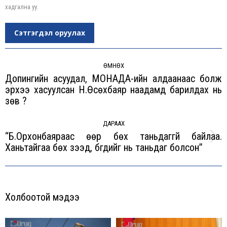
хадгална уу.
Сэтгэгдэл оруулах
Post
navigation
ӨМНӨХ
Допингийн асуудал, МОНАДА-ийн алдаанаас болж
эрхээ хасуулсан Н.Өсөхбаяр наадамд барилдах нь
Previous
зөв үү?
post:
ДАРААХ
“Б.Орхонбаяраас өөр бөх таньдаггүй байлаа.
Next
Ханьтайгаа бөх үзээд, бүгдийг нь таньдаг болсон”
post:
Холбоотой мэдээ