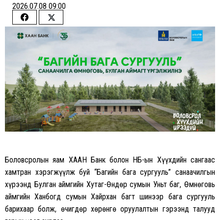
2026.07.08 09:00
Share
Share
on
on
Facebook
Twitter
Боловсролын яам ХААН Банк болон НҮБ-ын Хүүхдийн сангаас
хамтран хэрэгжүүлж буй “Багийн бага сургууль” санаачилгын
хүрээнд Булган аймгийн Хутаг-Өндөр сумын Уньт баг, Өмнөговь
аймгийн Ханбогд сумын Хайрхан багт шинээр бага сургууль
барихаар болж, өчигдөр хөрөнгө оруулалтын гэрээнд талууд