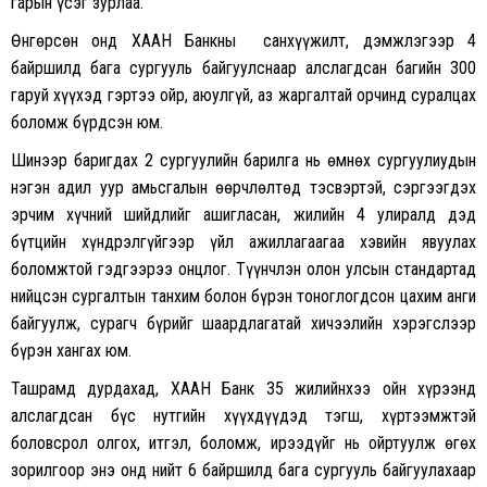
гарын үсэг зурлаа.
Өнгөрсөн онд ХААН Банкны санхүүжилт, дэмжлэгээр 4
байршилд бага сургууль байгуулснаар алслагдсан багийн 300
гаруй хүүхэд гэртээ ойр, аюулгүй, аз жаргалтай орчинд суралцах
боломж бүрдсэн юм.
Шинээр баригдах 2 сургуулийн барилга нь өмнөх сургуулиудын
нэгэн адил уур амьсгалын өөрчлөлтөд тэсвэртэй, сэргээгдэх
эрчим хүчний шийдлийг ашигласан, жилийн 4 улиралд дэд
бүтцийн хүндрэлгүйгээр үйл ажиллагаагаа хэвийн явуулах
боломжтой гэдгээрээ онцлог. Түүнчлэн олон улсын стандартад
нийцсэн сургалтын танхим болон бүрэн тоноглогдсон цахим анги
байгуулж, сурагч бүрийг шаардлагатай хичээлийн хэрэгслээр
бүрэн хангах юм.
Ташрамд дурдахад, ХААН Банк 35 жилийнхээ ойн хүрээнд
алслагдсан бүс нутгийн хүүхдүүдэд тэгш, хүртээмжтэй
боловсрол олгох, итгэл, боломж, ирээдүйг нь ойртуулж өгөх
зорилгоор энэ онд нийт 6 байршилд бага сургууль байгуулахаар