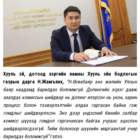
Хууль зүй, дотоод хэргийн яамны Хууль зүйн бодлогын
газрын дарга Н.Жамъянхүү,
“Н.Өсөхбаяр энэ жилийн Улсын
баяр наадамд барилдах боломжгүй. Допингийн эсрэг давж
заалдах комиссын шийдвэр нь допинг илэрсэн нь үнэн, харин
процесс болон тээвэрлэлтийн алдаа гаргасан байна гэж
гомдлыг шийдвэрлэсэн. Энэ дээр үндэсний бөхийн салбар
комисс шүүхэд гомдол гаргачихсан байгаа учраас эцэслэн
шийдвэрлэгдээгүй. Тийм болохоор шүүхийн маргаантай учир
барилдах боломжгүй’’
гэлээ.