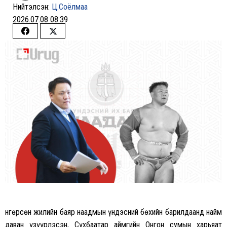
Нийтэлсэн:
Ц.Соёлмаа
2026.07.08 08:39
Share
Share
on
on
Facebook
Twitter
Өнгөрсөн жилийн баяр наадмын үндэсний бөхийн барилдаанд найм
даван үзүүрлэсэн, Сүхбаатар аймгийн Онгон сумын харьяат