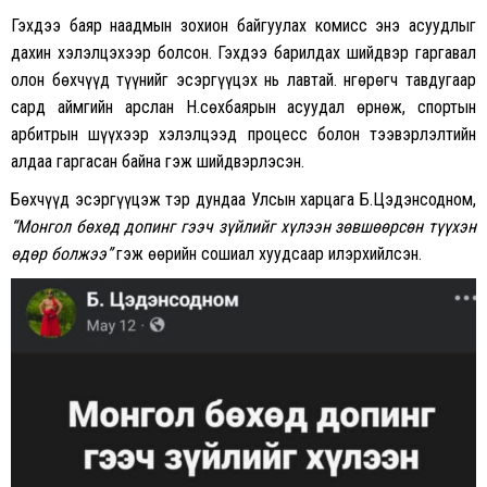
Гэхдээ баяр наадмын зохион байгуулах комисс энэ асуудлыг
дахин хэлэлцэхээр болсон. Гэхдээ барилдах шийдвэр гаргавал
олон бөхчүүд түүнийг эсэргүүцэх нь лавтай. Өнгөрөгч тавдугаар
сард аймгийн арслан Н.Өсөхбаярын асуудал өрнөж, спортын
арбитрын шүүхээр хэлэлцээд процесс болон тээвэрлэлтийн
алдаа гаргасан байна гэж шийдвэрлэсэн.
Бөхчүүд эсэргүүцэж тэр дундаа Улсын харцага Б.Цэдэнсодном,
“Монгол бөхөд допинг гээч зүйлийг хүлээн зөвшөөрсөн түүхэн
өдөр болжээ”
гэж өөрийн сошиал хуудсаар илэрхийлсэн.