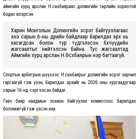
аймгийн хурц арслан Н.Өсөхбаяраас допингийн төрлийн хориотой
бодис илэрсэн.
Харин Монголын Допингийн эсрэг байгууллагаас
энэ сарын 6-ны өдрийн байдлаар барилдах эрх нь
хасагдсан болон түр түдгэлзсэн бөхчүүдийн
жагсаалтыг нийтэлсэн байна. Тус жагсаалтад
Аймгийн хурц арслан Н.Өсөхбаярын нэр багтаагүй.
Спортын арбитрын шүүхээс Н.Өсөхбаярыг допингийн эсрэг зөрчил
гаргаагүй гэж үзэн, барилдах эрхийг нь 2026 оны зургаадугаар
сарын 16-нд сэргээсэн байдаг.
Гэвч баяр наадмын зохион байгуулах комиссоос барилдах
боломжгүй гэж үзсэн юм.