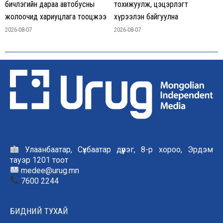
бичлэгийн дараа автобусны
тохижуулж, цэцэрлэгт
жолоочид хариуцлага тооцжээ
хүрээлэн байгуулна
2026-08-07
2026-08-07
Улаанбаатар, Сүхбаатар дүүрэг, 8-р хороо, Эрдэм
тауэр 1201 тоот
medee@urug.mn
7600 2244
БИДНИЙ ТУХАЙ