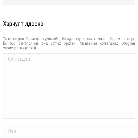
Хариулт үлдээнэ үү
Та сэтгэгдэл бичихдээ хууль зүйн, ёс суртахууны хэм хэмжээг баримтална уу.
Ёс бус сэтгэгдлийг бид устгах эрхтэй. Мэдээний сэтгэгдэлд Urug.mn
хариуцлага хүлээхгүй.
Comment
Name *