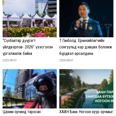
“Сүхбаатар дүүрэгт
Т.Ганболд: Ерөнхийлөгчийн
үйлдвэрлэв- 2026” үзэсгэлэн
сонгуульд нэр дэвших боломж
үргэлжилж байна
бүрдвэл өрсөлдөнө
2026-08-07
2026-08-07
Цахим орчинд тархсан
ХААН Банк Ногоон нуур орчмыг