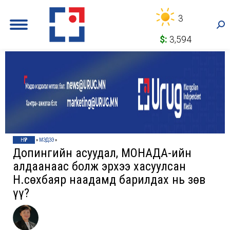
3
Sea
$:
3,594
НҮҮР
»
МЭДЭЭ
»
Допингийн асуудал, МОНАДА-ийн
алдаанаас болж эрхээ хасуулсан
Н.Өсөхбаяр наадамд барилдах нь зөв
үү?