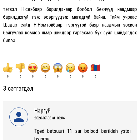
тэгвэл Н.Өсөхбаяр барилдахаар болбол бөхчүүд наадмаар
барилдахгүй гэж эсэргүүцэж магадгүй байна. Тийм учраас
Шадар сайд Н.Номтойбаяр тэргүүтэй баяр наадмын зохион
байгуулах комисс ямар шийдвэр гаргахаас бүх зүйл шийдэгдэх
билээ.
0
0
0
0
0
0
0
0
3 сэтгэгдэл
Нэргүй
2026-07-08 at 10:04
says:
Tged batsuuri 11 sar bolood barildah ystoi
bsinmu