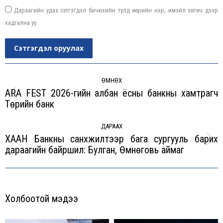
Дараагийн удаа сэтгэгдэл бичихийн тулд өөрийн нэр, имэйл хөтөч дээр
хадгална уу.
Сэтгэгдэл оруулах
Post
navigation
ӨМНӨХ
ARA FEST 2026-гийн албан ёсны банкны хамтрагч
Previous
Төрийн банк
post:
ДАРААХ
ХААН Банкны санхүүжилтээр бага сургууль барих
Next
дараагийн байршил: Булган, Өмнөговь аймаг
post:
Холбоотой мэдээ