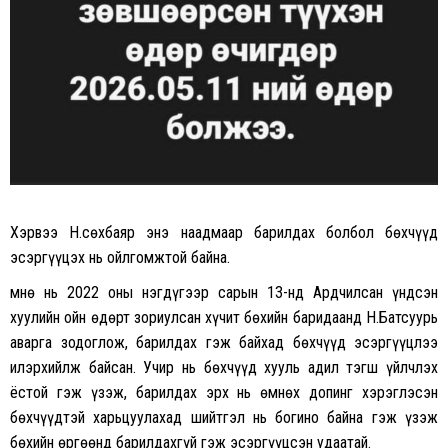
Хэрвээ Н.Өсөхбаяр энэ наадмаар барилдах болбол бөхчүүд
эсэргүүцэх нь ойлгомжтой байна.
Өмнө нь 2022 оны нэгдүгээр сарын 13-нд Ардчилсан үндсэн
хуулийн ойн өдөрт зориулсан хүчит бөхийн баридаанд Н.Батсуурь
аварга зодоглож, барилдах гэж байхад бөхчүүд эсэргүүцлээ
илэрхийлж байсан. Учир нь бөхчүүд хууль адил тэгш үйлчлэх
ёстой гэж үзэж, барилдах эрх нь өмнөх допинг хэрэглэсэн
бөхчүүдтэй харьцуулахад шийтгэл нь богино байна гэж үзэж
бөхийн өргөөнд барилдахгүй гэж эсэргүүцсэн удаатай.