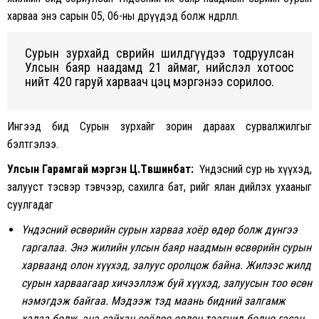
харваа энэ сарын 05, 06-ны өдрүүдэд болж өндөрлөлөө.
Сурын зурхайд өсвөрийн шилдгүүдээ тодруулсан
Улсын баяр наадамд 21 аймаг, нийслэл хотоос
нийт 420 гаруй харваач цэц мэргэнээ сорилоо.
Ингээд бид Сурын зурхайг зорин дараах сурвалжилгыг
бэлтгэлээ.
Улсын Гарамгай мэргэн Ц.Түвшинбат:
Үндэсний сур нь хүүхэд,
залууст тэсвэр тэвчээр, сахилга бат, өөрийгөө ялан дийлэх ухааныг
суулгадаг
Үндэсний өсвөрийн сурын харваа хоёр өдөр болж дүнгээ
гаргалаа. Энэ жилийн улсын баяр наадмын өсвөрийн сурын
харваанд олон хүүхэд, залуус оролцож байна. Жилээс жилд
сурын харваагаар хичээллэж буй хүүхэд, залуусын тоо өсөн
нэмэгдэж байгаа. Мэдээж тэд маань бидний залгамж
халаа болж, энэ сайхан соёлоо өвлөн тээгчид болно гэсэн