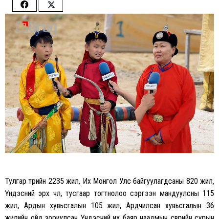
Share
Share
on
on
Facebook
Twitter
Тулгар төрийн 2235 жил, Их Монгол Улс байгуулагдсаны 820 жил,
Үндэсний эрх чөлөө, тусгаар тогтнолоо сэргээн мандуулсны 115
жил, Ардын хувьсгалын 105 жил, Ардчилсан хувьсгалын 36
жилийн ойд зориулсан Үндэсний их баяр наадмын өсвөрийн сурын