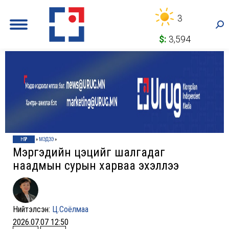
3
Sea
$:
3,594
НҮҮР
»
МЭДЭЭ
»
Мэргэдийн цэцийг шалгадаг
наадмын сурын харваа эхэллээ
Нийтэлсэн:
Ц.Соёлмаа
2026.07.07 12:50