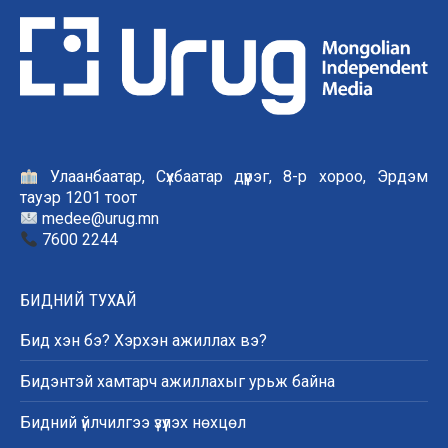
Улаанбаатар, Сүхбаатар дүүрэг, 8-р хороо, Эрдэм
тауэр 1201 тоот
medee@urug.mn
7600 2244
БИДНИЙ ТУХАЙ
Бид хэн бэ? Хэрхэн ажиллах вэ?
Бидэнтэй хамтарч ажиллахыг урьж байна
Бидний үйлчилгээ үзүүлэх нөхцөл