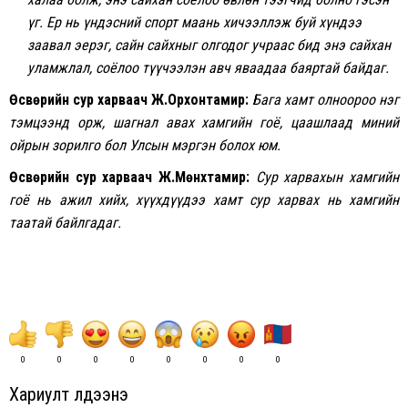
үг.
Ер нь үндэсний спорт маань хичээллэж буй хүндээ
заавал эерэг, сайн сайхныг олгодог учраас бид энэ сайхан
уламжлал, соёлоо түүчээлэн авч яваадаа баяртай байдаг.
Өсвөрийн сур харваач Ж.Орхонтамир:
Бага хамт олноороо нэг
тэмцээнд орж, шагнал авах хамгийн гоё, цаашлаад миний
ойрын зорилго бол Улсын мэргэн болох юм.
Өсвөрийн сур харваач Ж.Мөнхтамир:
Сур харвахын хамгийн
гоё нь ажил хийх, хүүхдүүдээ хамт сур харвах нь хамгийн
таатай байлгадаг.
0
0
0
0
0
0
0
0
Хариулт үлдээнэ үү