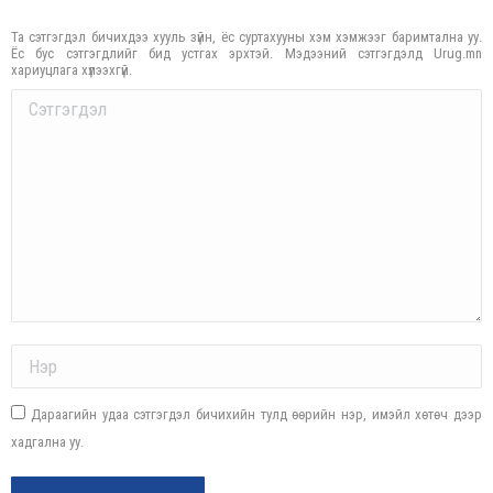
Та сэтгэгдэл бичихдээ хууль зүйн, ёс суртахууны хэм хэмжээг баримтална уу.
Ёс бус сэтгэгдлийг бид устгах эрхтэй. Мэдээний сэтгэгдэлд Urug.mn
хариуцлага хүлээхгүй.
Comment
Name *
Дараагийн удаа сэтгэгдэл бичихийн тулд өөрийн нэр, имэйл хөтөч дээр
хадгална уу.