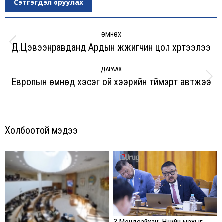
Сэтгэгдэл оруулах
Post
navigation
ӨМНӨХ
Д.Цэвээнравданд Ардын жүжигчин цол хүртээлээ
Previous
post:
ДАРААХ
Европын өмнөд хэсэг ой хээрийн түймэрт автжээ
Next
post:
Холбоотой мэдээ
З.Мэндсайхан: Нөөцийн махыг