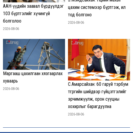
ААН-үүдийн заавал бүрдүүлдэг
цахим системээр бүртгэж, ил
103 бүртгэлийг хүчингүй
тод болгоно
болголоо
2026-08-06
2026-08-06
Маргааш цахилгаан хязгаарлах
хуваарь
С.Амарсайхан: 60 гаруй тэрбум
2026-08-06
төгрөгийн шийдвэр гүйцэтгэлийг
эрчимжүүлж, орон сууцны
хохирлыг барагдуулна
2026-08-06