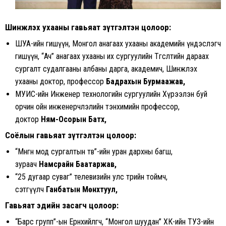
Шинжлэх ухааны гавьяат зүтгэлтэн цолоор:
ШУА-ийн гишүүн, Монгол анагаах ухааны академийн үндэслэгч
гишүүн, “Ач” анагаах ухааны их сургуулийн Төгсөлтийн дараах
сургалт судалгааны албаны дарга, академич, Шинжлэх
ухааны доктор, профессор
Бадрахын Бурмаажав,
МУИС-ийн Инженер технологийн сургуулийн Хүрээлэн буй
орчин ойн инженерчлэлийн тэнхимийн профессор,
доктор
Ням-Осорын Батхүү,
Соёлын гавьяат зүтгэлтэн цолоор:
“Мөнгөн мод сургалтын төв”-ийн уран дархны багш,
зураач
Намсрайн Баатаржав,
“25 дугаар суваг” телевизийн улс төрийн тоймч,
сэтгүүлч
Ганбатын Мөнхтуул,
Гавьяат эдийн засагч цолоор:
“Барс групп”-ын Ерөнхийлөгч, “Монгол шуудан” ХК-ийн ТУЗ-ийн