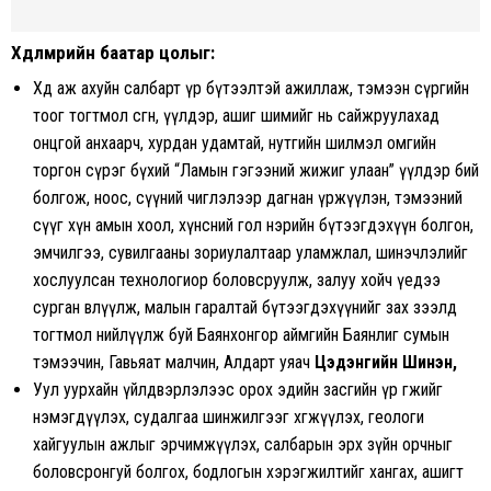
Хөдөлмөрийн баатар цолыг
:
Хөдөө аж ахуйн салбарт үр бүтээлтэй ажиллаж, тэмээн сүргийн
тоог тогтмол өсгөн, үүлдэр, ашиг шимийг нь сайжруулахад
онцгой анхаарч, хурдан удамтай, нутгийн шилмэл омгийн
торгон сүрэг бүхий “Ламын гэгээний жижиг улаан” үүлдэр бий
болгож, ноос, сүүний чиглэлээр дагнан үржүүлэн, тэмээний
сүүг хүн амын хоол, хүнсний гол нэрийн бүтээгдэхүүн болгон,
эмчилгээ, сувилгааны зориулалтаар уламжлал, шинэчлэлийг
хослуулсан технологиор боловсруулж, залуу хойч үедээ
сурган өвлүүлж, малын гаралтай бүтээгдэхүүнийг зах зээлд
тогтмол нийлүүлж буй Баянхонгор аймгийн Баянлиг сумын
тэмээчин, Гавьяат малчин, Алдарт уяач
Цэдэнгийн Шинэн,
Уул уурхайн үйлдвэрлэлээс орох эдийн засгийн үр өгөөжийг
нэмэгдүүлэх, судалгаа шинжилгээг хөгжүүлэх, геологи
хайгуулын ажлыг эрчимжүүлэх, салбарын эрх зүйн орчныг
боловсронгуй болгох, бодлогын хэрэгжилтийг хангах, ашигт