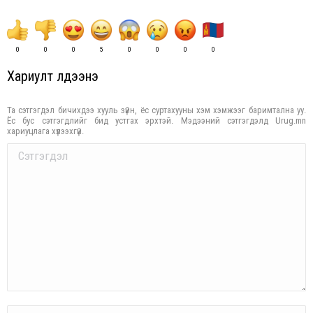
0
0
0
5
0
0
0
0
Хариулт үлдээнэ үү
Та сэтгэгдэл бичихдээ хууль зүйн, ёс суртахууны хэм хэмжээг баримтална уу.
Ёс бус сэтгэгдлийг бид устгах эрхтэй. Мэдээний сэтгэгдэлд Urug.mn
хариуцлага хүлээхгүй.
Comment
Name *