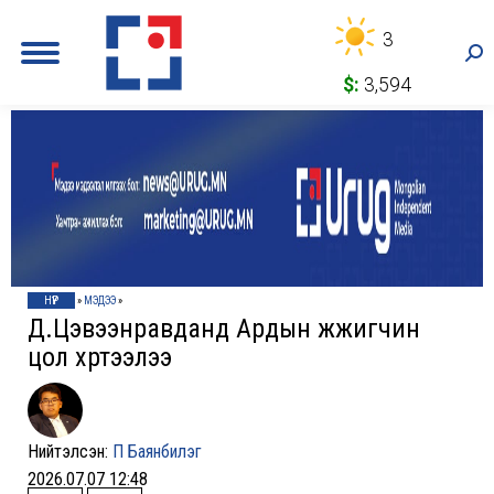
3
Sea
$:
3,594
НҮҮР
»
МЭДЭЭ
»
Д.Цэвээнравданд Ардын жүжигчин
цол хүртээлээ
Нийтэлсэн:
П Баянбилэг
2026.07.07 12:48