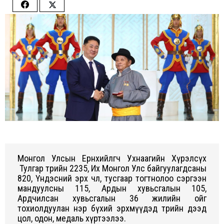
Share
Share
on
on
Facebook
Twitter
Монгол Улсын Ерөнхийлөгч Ухнаагийн Хүрэлсүх
Тулгар төрийн 2235, Их Монгол Улс байгуулагдсаны
820, Үндэсний эрх чөлөө, тусгаар тогтнолоо сэргээн
мандуулсны 115, Ардын хувьсгалын 105,
Ардчилсан хувьсгалын 36 жилийн ойг
тохиолдуулан нэр бүхий эрхмүүдэд төрийн дээд
цол, одон, медаль хүртээлээ.