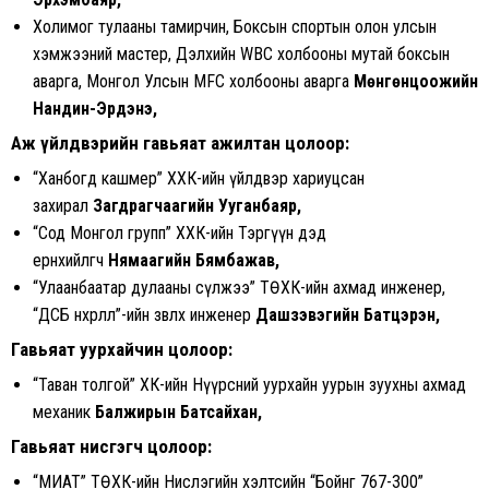
Холимог тулааны тамирчин, Боксын спортын олон улсын
хэмжээний мастер, Дэлхийн WBC холбооны мутай боксын
аварга, Монгол Улсын MFC холбооны аварга
Мөнгөнцоожийн
Нандин-Эрдэнэ,
Аж үйлдвэрийн гавьяат ажилтан цолоор:
“Ханбогд кашмер” ХХК-ийн үйлдвэр хариуцсан
захирал
Загдрагчаагийн Ууганбаяр,
“Сод Монгол групп” ХХК-ийн Тэргүүн дэд
ерөнхийлөгч
Нямаагийн Бямбажав,
“Улаанбаатар дулааны сүлжээ” ТӨХК-ийн ахмад инженер,
“ДСБ нөхөрлөл”-ийн зөвлөх инженер
Дашзэвэгийн Батцэрэн,
Гавьяат уурхайчин цолоор:
“Таван толгой” ХК-ийн Нүүрсний уурхайн уурын зуухны ахмад
механик
Балжирын Батсайхан,
Гавьяат нисгэгч цолоор:
“МИАТ” ТӨХК-ийн Нислэгийн хэлтсийн “Бойнг 767-300”