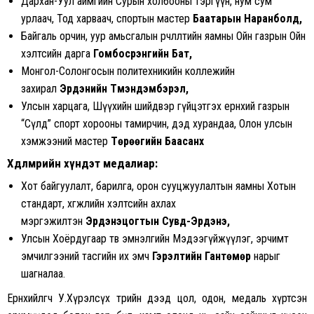
Дархан-Уул аймгийн Сурын холбооны тэргүүн, нум сум
урлаач, Тод харваач, спортын мастер
Баатарын Наранболд,
Байгаль орчин, уур амьсгалын өөрчлөлтийн яамны Ойн газрын Ойн
хэлтсийн дарга
Гомбосүрэнгийн Бат,
Монгол-Солонгосын политехникийн коллежийн
захирал
Эрдэнийн Түмэндэмбэрэл,
Улсын харцага, Шүүхийн шийдвэр гүйцэтгэх ерөнхий газрын
“Сүлд” спорт хорооны тамирчин, дэд хурандаа, Олон улсын
хэмжээний мастер
Төрөөгийн Баасанхүү
Хөдөлмөрийн хүндэт медалиар:
Хот байгуулалт, барилга, орон сууцжуулалтын яамны Хотын
стандарт, хөгжлийн хэлтсийн ахлах
мэргэжилтэн
Эрдэнэцогтын Сувд-Эрдэнэ,
Улсын Хоёрдугаар төв эмнэлгийн Мэдээгүйжүүлэг, эрчимт
эмчилгээний тасгийн их эмч
Гэрэлтийн Гантөмөр
нарыг
шагналаа.
Ерөнхийлөгч У.Хүрэлсүх төрийн дээд цол, одон, медаль хүртсэн