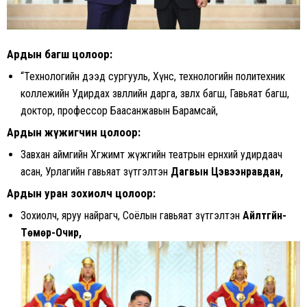
Ардын багш цолоор
:
“Технологийн дээд сургууль, Хүнс, технологийн политехник
коллежийн Удирдах зөвлөлийн дарга, зөвлөх багш, Гавьяат багш,
доктор, профессор Баасанжавын Барамсай,
Ардын жүжигчин цолоор:
Завхан аймгийн Хөгжимт жүжгийн театрын ерөнхий удирдаач
асан, Урлагийн гавьяат зүтгэлтэн
Дагвын Цэвээнравдан,
Ардын уран зохиолч цолоор:
Зохиолч, яруу найрагч, Соёлын гавьяат зүтгэлтэн
Айлтгүйн-
Төмөр-Очир,