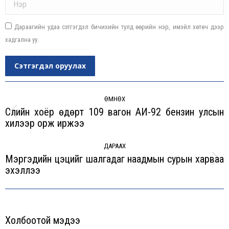
Дараагийн удаа сэтгэгдэл бичихийн тулд өөрийн нэр, имэйл хөтөч дээр
хадгална уу.
Сэтгэгдэл оруулах
Post
navigation
ӨМНӨХ
Сүүлийн хоёр өдөрт 109 вагон АИ-92 бензин улсын
Previous
хилээр орж иржээ
post:
ДАРААХ
Мэргэдийн цэцийг шалгадаг наадмын сурын харваа
Next
эхэллээ
post:
Холбоотой мэдээ