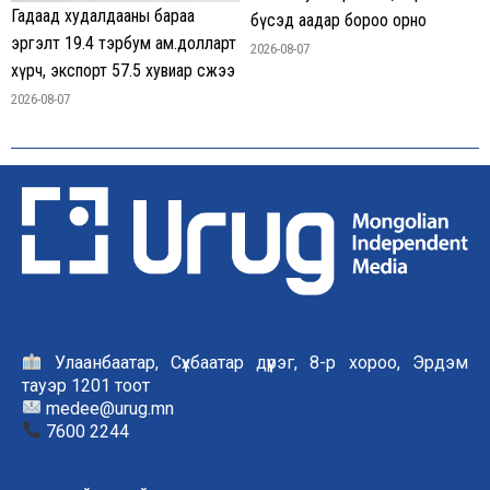
Гадаад худалдааны бараа
бүсэд аадар бороо орно
эргэлт 19.4 тэрбум ам.долларт
2026-08-07
хүрч, экспорт 57.5 хувиар өсжээ
2026-08-07
Улаанбаатар, Сүхбаатар дүүрэг, 8-р хороо, Эрдэм
тауэр 1201 тоот
medee@urug.mn
7600 2244