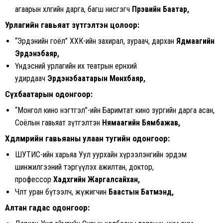
агаарын хөлгийн дарга, багш нисгэгч
Пүрэвийн Баатар,
Урлагийн гавьяат зүтгэлтэн цолоор:
“Эрдэнийн гоёл” ХХК-ийн захирал, зураач, дархан
Ядмаагийн
Эрдэнэбаяр,
Үндэсний урлагийн их театрын ерөнхий
удирдаач
Эрдэнэбаатарын Мөнхбаяр,
Сүхбаатарын одонгоор:
“Монгол кино нэгтгэл”-ийн Баримтат кино зургийн дарга асан,
Соёлын гавьяат зүтгэлтэн
Нямаагийн Бямбажав,
Хөдөлмөрийн гавьяаны улаан тугийн одонгоор:
ШУТИС-ийн харьяа Уул уурхайн хүрээлэнгийн эрдэм
шинжилгээний тэргүүлэх ажилтан, доктор,
профессор
Хадхүүгийн Жаргалсайхан,
Чөлөөт уран бүтээлч, жүжигчин
Баастын Батмэнд,
Алтан гадас одонгоор: