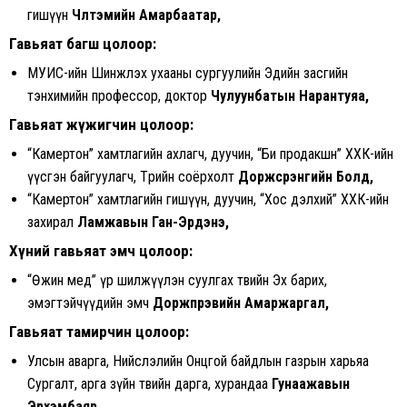
гишүүн
Чүлтэмийн Амарбаатар,
Гавьяат багш цолоор:
МУИС-ийн Шинжлэх ухааны сургуулийн Эдийн засгийн
тэнхимийн профессор, доктор
Чулуунбатын Нарантуяа,
Гавьяат жүжигчин цолоор:
“Камертон” хамтлагийн ахлагч, дуучин, “Би продакшн” ХХК-ийн
үүсгэн байгуулагч, Төрийн соёрхолт
Доржсүрэнгийн Болд,
“Камертон” хамтлагийн гишүүн, дуучин, “Хос дэлхий” ХХК-ийн
захирал
Ламжавын Ган-Эрдэнэ,
Хүний гавьяат эмч цолоор:
“Өөжин мед” үр шилжүүлэн суулгах төвийн Эх барих,
эмэгтэйчүүдийн эмч
Доржпүрэвийн Амаржаргал,
Гавьяат тамирчин цолоор:
Улсын аварга, Нийслэлийн Онцгой байдлын газрын харьяа
Сургалт, арга зүйн төвийн дарга, хурандаа
Гунаажавын
Эрхэмбаяр,