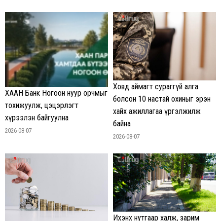
Ховд аймагт сураггүй алга
ХААН Банк Ногоон нуур орчмыг
болсон 10 настай охиныг эрэн
тохижуулж, цэцэрлэгт
хайх ажиллагаа үргэлжилж
хүрээлэн байгуулна
байна
2026-08-07
2026-08-07
Ихэнх нутгаар халж, зарим