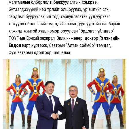
малтмалын олборлолт, баяжуулалтын хэмжээ,
бүтээгдэхүүний нэр төрлийг олшруулах, үр ашгийг өсгөх,
зардлыг бууруулах, ил тод, хариуцлагатай уул уурхайг
хөгжүүлэх болон нийгэм, эдийн засаг, уул уурхайн салбарын
хөгжилд жинтэй хувь нэмэр оруулсан “Эрдэнэт үйлдвэр”
ТӨҮГ-ын Ерөнхий захирал, Зөвлөх инженер, доктор
Гэлэнгийн
Ёндон
нарт хүртээж, баатрын “Алтан соёмбо” тэмдэг,
Сүхбаатарын одонгоор шагналаа.