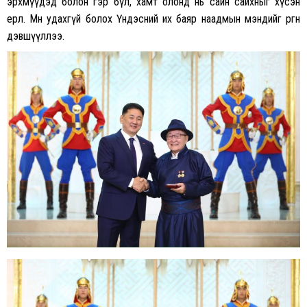
эрхмүүдэд болон гэр бүл, хамт олонд нь сайн сайхныг хүсэн
ерөөлөө. Мөн удахгүй болох Үндэсний их баяр наадмын мэндийг өргөн
дэвшүүллээ.