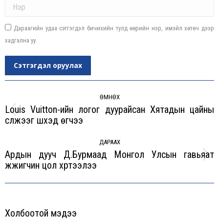
Name *
Дараагийн удаа сэтгэгдэл бичихийн тулд өөрийн нэр, имэйл хөтөч дээр
хадгална уу.
Сэтгэгдэл оруулах
Post
navigation
ӨМНӨХ
Louis Vuitton-ийн логог дуурайсан Хятадын цайны
Previous
сүлжээг шүүхэд өгчээ
post:
ДАРААХ
Ардын дууч Д.Бурмаад Монгол Улсын гавьяат
Next
жүжигчин цол хүртээлээ
post:
Холбоотой мэдээ