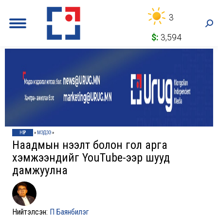
3
Sea
$:
3,594
НҮҮР
»
МЭДЭЭ
»
Наадмын нээлт болон гол арга
хэмжээнүүдийг YouTube-ээр шууд
дамжуулна
Нийтэлсэн:
П Баянбилэг