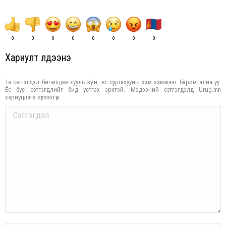
0
0
0
0
0
0
0
0
Хариулт үлдээнэ үү
Та сэтгэгдэл бичихдээ хууль зүйн, ёс суртахууны хэм хэмжээг баримтална уу.
Ёс бус сэтгэгдлийг бид устгах эрхтэй. Мэдээний сэтгэгдэлд Urug.mn
хариуцлага хүлээхгүй.
Comment