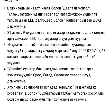
Баяр наадмын нээлт, хаалт болон “Дээлтэй монгол”,
“Улаанбаатарын үдэш” зэрэг гол арга хэмжээнүүдийг төв
талбай дээр LED дэлгэцээр болон “Youtube” сувгаар шууд
дамжуулна.
21 аймаг, 9 дүүргийн төв талбай дээр наадмын нээлт, хаалтын
арга хэмжээг LED дэлгэц дээр шууд дамжуулна.
Наадмын нээлтийн тоглолтын тасалбар худалдан авч
чадаагүй гадаадын жуулчдад маргааш буюу 2026.07.07-нд 13
цагаас наадмын нээлтийн өмнөтгөл тоглолтыг үнэ төлбөргүй
үзүүлнэ.
“Youtube” сувгаар баяр наадмын нээлт, хаалт гол арга
хэмжээнүүдийг Орос, Хятад, Солонгос хэлээр шууд
дамжуулна.
Хөгжлийн бэрхшээлтэй иргэдэд зориулж “Төв цэнгэлдэх
хүрээлэн”-д болон “Сүхбаатарын талбай”-д тусгай хэсэг бий
болгож шууд дамжуулалтыг хэлмэрчтэй үзүүлнэ.