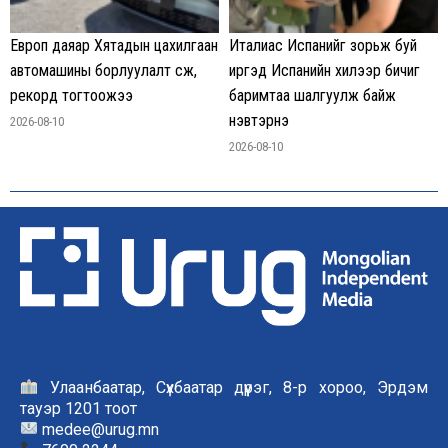
Европ даяар Хятадын цахилгаан
Италиас Испанийг зорьж буй
автомашины борлуулалт өсөж,
иргэд Испанийн хилээр бичиг
рекорд тогтоожээ
баримтаа шалгуулж байж
нэвтэрнэ
2026-08-10
2026-08-10
Улаанбаатар, Сүхбаатар дүүрэг, 8-р хороо, Эрдэм
тауэр 1201 тоот
medee@urug.mn