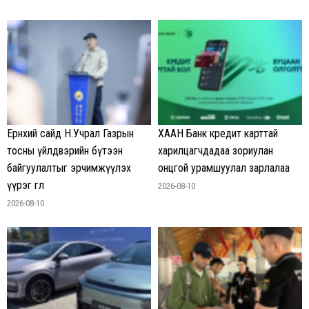
Ерөнхий сайд Н.Учрал Газрын
ХААН Банк кредит карттай
тосны үйлдвэрийн бүтээн
харилцагчдадаа зориулан
байгуулалтыг эрчимжүүлэх
онцгой урамшуулал зарлалаа
үүрэг өглөө
2026-08-10
2026-08-10