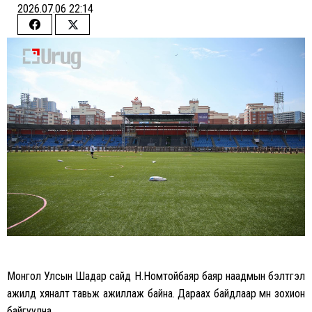
2026.07.06 22:14
Share
Share
on
on
Facebook
Twitter
Монгол Улсын Шадар сайд Н.Номтойбаяр баяр наадмын бэлтгэл
ажилд хяналт тавьж ажиллаж байна. Дараах байдлаар мөн зохион
байгуулна.