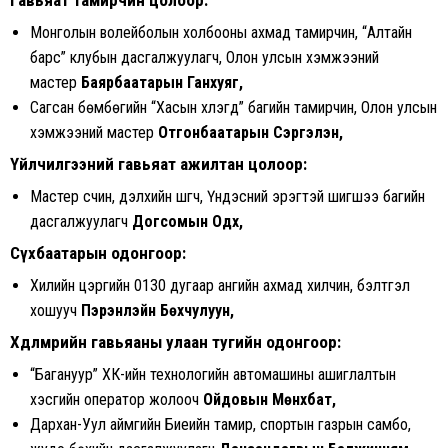
Гавьяат тамирчин цолоор:
Монголын волейболын холбооны ахмад тамирчин, “Алтайн
барс” клубын дасгалжуулагч, Олон улсын хэмжээний
мастер
Баярбаатарын Ганхуяг,
Сагсан бөмбөгийн “Хасын хүлэгүүд” багийн тамирчин, Олон улсын
хэмжээний мастер
Отгонбаатарын Сэргэлэн,
Үйлчилгээний гавьяат ажилтан цолоор:
Мастер үсчин, дэлхийн шүүгч, Үндэсний эрэгтэй шигшээ багийн
дасгалжуулагч
Догсомын Одхүү,
Сүхбаатарын одонгоор:
Хилийн цэргийн 0130 дугаар ангийн ахмад хилчин, бэлтгэл
хошууч
Пэрэнлэйн Бөхчулуун,
Хөдөлмөрийн гавьяаны улаан тугийн одонгоор:
“Багануур” ХК-ийн технологийн автомашины ашиглалтын
хэсгийн оператор жолооч
Ойдовын Мөнхбат,
Дархан-Уул аймгийн Биеийн тамир, спортын газрын самбо,