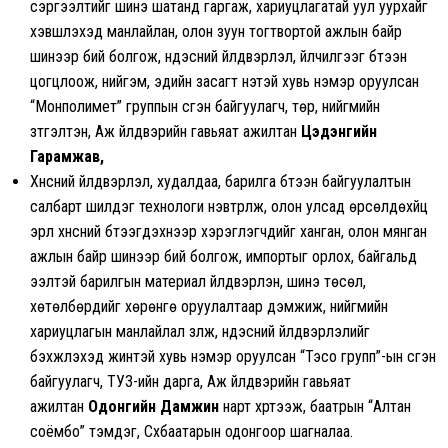
сэргээлтийг шинэ шатанд гаргаж, хариуцлагатай уул уурхайг
хэвшүүлэхэд манлайлан, олон зуун тогтвортой ажлын байр
шинээр бий болгож, үндэсний үйлдвэрлэл, үйлчилгээг бүтээн
цогцлоож, нийгэм, эдийн засагт үнэтэй хувь нэмэр оруулсан
“Монполимет” группын үүсгэн байгуулагч, төр, нийгмийн
зүтгэлтэн, Аж үйлдвэрийн гавьяат ажилтан
Цэдэнгийн
Гарамжав,
Хүнсний үйлдвэрлэл, худалдаа, барилга бүтээн байгуулалтын
салбарт шилдэг технологи нэвтрүүлж, олон улсад өрсөлдөхүйц
эрүүл хүнсний бүтээгдэхүүнээр хэрэглэгчдийг ханган, олон мянган
ажлын байр шинээр бий болгож, импортыг орлох, байгальд
ээлтэй барилгын материал үйлдвэрлэн, шинэ төсөл,
хөтөлбөрүүдийг хөрөнгө оруулалтаар дэмжиж, нийгмийн
хариуцлагын манлайлал үзүүлж, үндэсний үйлдвэрлэлийг
бэхжүүлэхэд жинтэй хувь нэмэр оруулсан “Тэсо групп”-ын үүсгэн
байгуулагч, ТУЗ-ийн дарга, Аж үйлдвэрийн гавьяат
ажилтан
Одонгийн Дамжин
нарт хүртээж, баатрын “Алтан
соёмбо” тэмдэг, Сүхбаатарын одонгоор шагналаа.