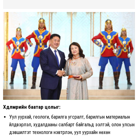
Хөдөлмөрийн баатар цолыг
:
Уул уурхай, геологи, барилга угсралт, барилгын материалын
үйлдвэрлэл, худалдааны салбарт байгальд ээлтэй, олон улсын
дэвшилтэт технологи нэвтрүүлэн, уул уурхайн нөхөн