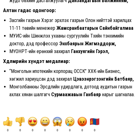
жудо бөхийн дасгалжуулагч
Данзандагвын Балжинням,
Алтан гадас одонгоор:
Засгийн газрын Хэрэг эрхлэх газрын Олон нийттэй харилцах
11-11 төвийн менежер
Жамсранбаатарын Сайнбайгалмаа
МУИС-ийн Шинжлэх ухааны сургуулийн Түүхийн тэнхимийн
доктор, дэд профессор
Энхбаярын Жигмэддорж,
МҮОНРТ-ийн ерөнхий захирал
Ганхуягийн Гэрэл,
Хөдөлмөрийн хүндэт медалиар:
“Монголын ипотекийн корпорац ОССК” ХХК-ийн Бизнес,
хөгжил хариуцсан дэд захирал
Цэвээнрэгзэнгийн Батбаяр,
Монголбанкны Эрсдлийн удирдлага, дотоод аудитын газрын
ахлах хянан шалгагч
Сурмаажавын Ганбаяр
нарыг шагналаа.
0
0
0
0
0
0
0
0