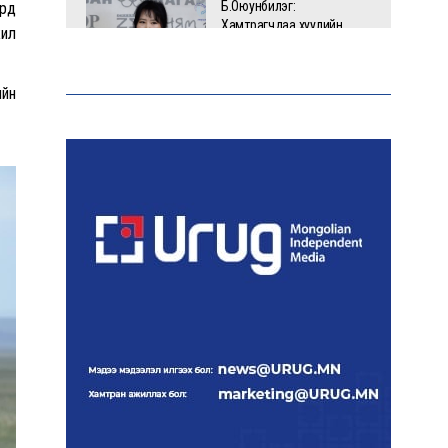
Б.Оюунбилэг:
ард
Хамтрагчдаа хуулийн
жил
байгууллагаар далайлгаж
дарамталсан
ийн
Б.Дашпүрэв: Шатахууны
нийлүүлэлт хэвийн
үргэлжилж, нөөцийг
нэмэгдүүлэхэд анхаарч
байна
Д.Амарбаясгалан: Зах
зээлийн буруу бодлого
шатахууны хямралаар
илэрч байна
Голомт банк АНЭУ-ын
Mashreq банканд Дирхам
валютын данс нээлээ