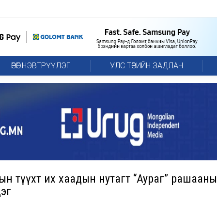
ӨРӨГ НЭВТРҮҮЛЭГ
УЛС ТӨРИЙН ЗАДЛАН
лын түүхт их хаадын нутагт “Аураг” рашааны
дэг