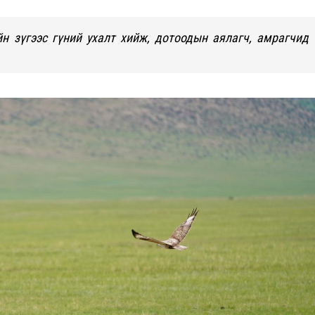
н зүгээс гүний ухалт хийж, дотоодын аялагч, амрагчид