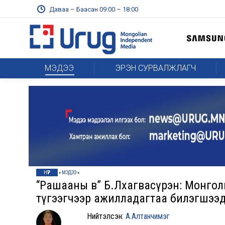
Даваа – Баасан 09:00 – 18:00
МЭДЭЭ
ЭРЭН СУРВАЛЖЛАГЧ
НҮҮР
»
МЭДЭЭ
»
“Рашааны өвөө” Б.Лхагвасүрэн: Монго
түгээгчээр ажилладагтаа билэгшээ
Нийтэлсэн:
А.Алтанчимэг