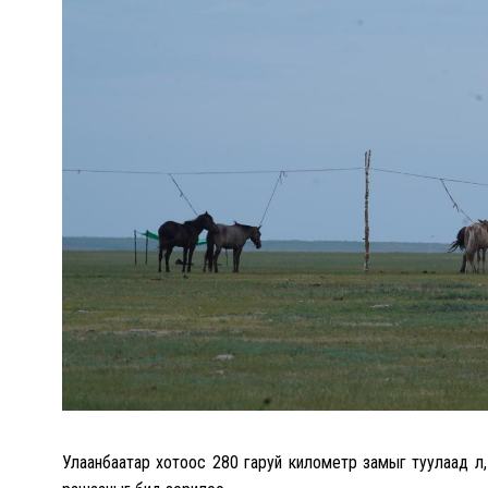
Улаанбаатар хотоос 280 гаруй километр замыг туулаад л