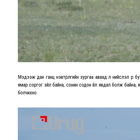
Мэдээж дан ганц нэвтрүүлгийн зургаа аваад л нийслэл рүү бу
ямар соргог зүйл байна, сонин содон үйл явдал болж байна, 
болчихно.