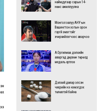
наймдугаар сарын 14-
нөөс ажиллуулна
Монгол залуу АНУ-ын
Вашингтон хотын орон
гэргүй эмэгтэйг
хүчирхийлэгчээс аварчээ
А.Оргилмаа дэлхийн
аваргад дөрвөн төрөлд
медаль хүртлээ
Дэлхий даяар элсэн
мэн
чихрийн үнэ нэмэгдэх
гөх
төлөвтэй байна
дээ