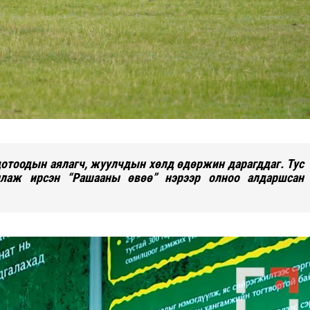
 дотоодын аялагч, жуулчдын хөлд өдөржин дарагддаг. Тус
ллаж ирсэн “Рашааны өвөө” нэрээр олноо алдаршсан