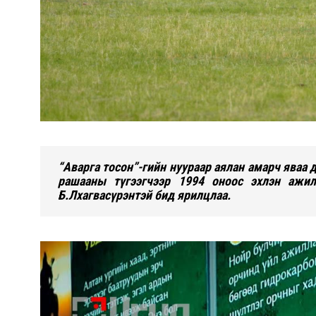
“Аварга тосон”-гийн нуураар аялан амарч яваа
рашааны түгээгчээр 1994 оноос эхлэн ажи
Б.Лхагвасүрэнтэй бид ярилцлаа.