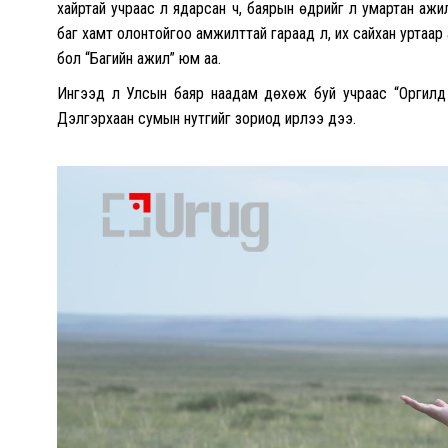
хайртай учраас л ядарсан ч, баярын өдрийг үл умартан аж
баг хамт олонтойгоо амжилттай гараад л, их сайхан уртаар 
бол “Багийн ажил” юм аа.
Ингээд л Улсын баяр наадам дөхөж буй учраас “Оргилд х
Дэлгэрхаан сумын нутгийг зориод ирлээ дээ.