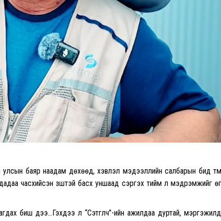
гүй улсын баяр наадам дөхөөд, хэвлэл мэдээллийн салбарын бид тү
чдадаа часхийсэн үзүүштэй басхүү уншаад сэргэх тийм л мэдрэмжийг ө
агдах биш дээ…Гэхдээ л “Сэтгүүлч”-ийн ажилдаа дуртай, мэргэжил