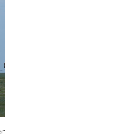
бэлтгэлд оролцоно
Өнөөдөр цахилгаан
хязгаарлах байршил
“Явуулын оффис” өнөөдөр
“Нарантуул” ОУХТ-д
ажиллана
Н.Номтойбаяр:
Өвөлжилтийн бэлтгэлд
зориулж Дорнод аймгийн
Онцгой комисст 50 тонн
шатахуун олгоно
аг”