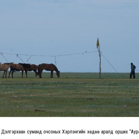
, Дэлгэрхаан суманд очсоных Хэрлэнгийн хөдөө аралд орших “Аур