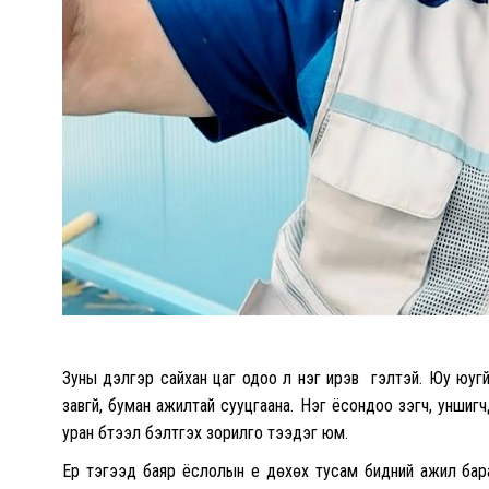
Зуны дэлгэр сайхан цаг одоо л нэг ирэв үү гэлтэй. Юу юу
завгүй, буман ажилтай сууцгаана. Нэг ёсондоо үзэгч, уншиг
уран бүтээл бэлтгэх зорилго тээдэг юм.
Ер тэгээд баяр ёслолын үе дөхөх тусам бидний ажил бар