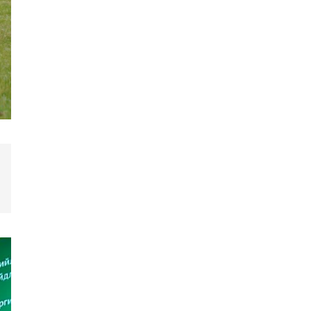
карнавалд оролцжээ
Шинэ Зеландын нийслэл
Веллингтон хотод 15
жилийн дараа цас оржээ
16 төрлийн эмийг нэг эх
үүсвэрээс худалдан авах
журмыг баталлаа
Европын хамгийн хүчирхэг
тагнуулын албаар Их
Британийн MI6 тагнуулын
агентлаг шалгарчээ