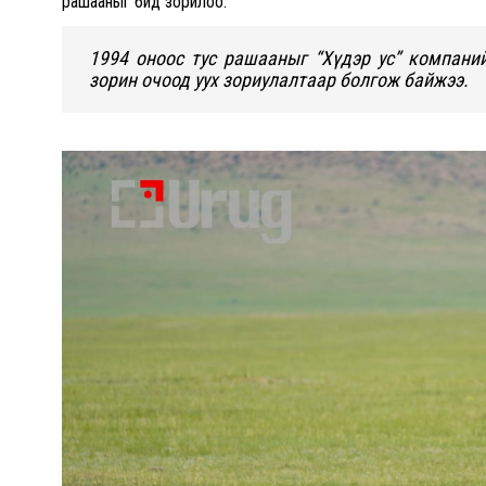
рашааныг бид зорилоо.
1994 оноос тус рашааныг “Хүдэр ус” компаний
зорин очоод уух зориулалтаар болгож байжээ.