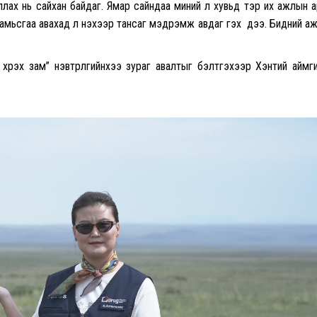
иллах нь сайхан байдаг. Ямар сайндаа миний л хувьд тэр их ажлын 
амьсгаа авахад л үнэхээр тансаг мэдрэмж авдаг гэх үү дээ. Бидний а
үрэх зам” нэвтрүүлгийнхээ зураг авалтыг бэлтгэхээр Хэнтий аймг