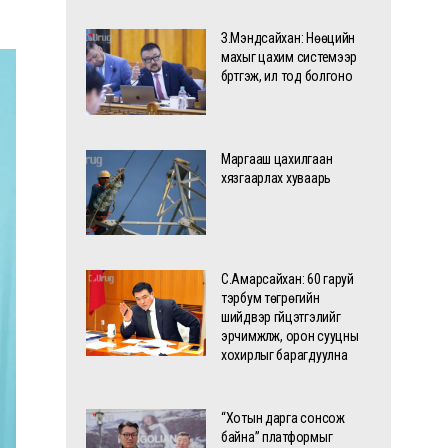
З.Мэндсайхан: Нөөцийн
махыг цахим системээр
бүртгэж, ил тод болгоно
Маргааш цахилгаан
хязгаарлах хуваарь
С.Амарсайхан: 60 гаруй
тэрбум төгрөгийн
шийдвэр гүйцэтгэлийг
эрчимжүүлж, орон сууцны
хохирлыг барагдуулна
“Хотын дарга сонсож
байна” платформыг