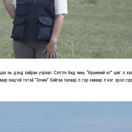
цах нь дэндүү хайран учраас Сэтгүүлч бид чинь “Өрөмний өт” шиг л ха
ямар онцгой түүхтэй “Зочин” байгаа талаар л тэр хавиар л нэг эрэл су