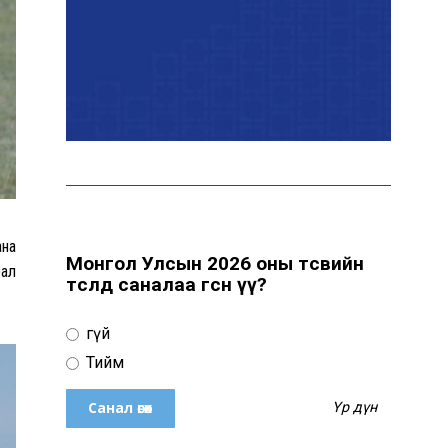
Эрчим хүчний сайд
Б.Найдалаа: Дундговийн
эрчим хүчний томоохон
төслүүдэд дэмжлэг үзүүлнэ
Давхардсан
зохицуулалтыг бууруулах
хүрээнд 83 дүрэм, журмыг
цуцалжээ
ана
Монгол Улсын 2026 оны төсвийн
рал
төсөлд саналаа өгсөн үү?
Өчигдөр 102 тусгай
дугаарт 2321 дуудлага,
Үгүй
мэдээлэл бүртгэгджээ
Тийм
Үр дүн
Монголын шигшээ баг
Японд хамтарсан