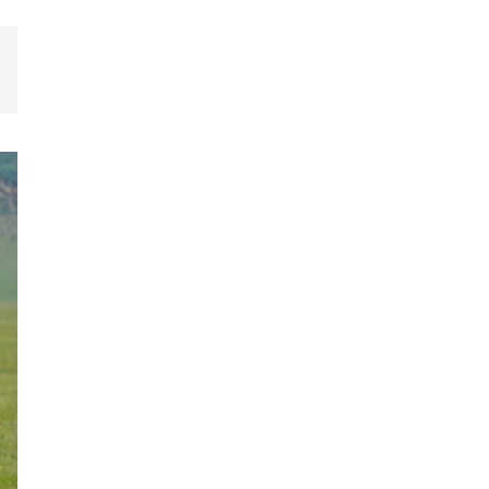
Хэт халалтаас
сэрэмжлээрэй: Өнөөдөр
говийн бүсэд +39 хэм хүрч
хална
Б.Саранцэцэг: Монголоо
таниулах үйлсийн нэг хэсэг
болж буйдаа баяртай
байна
ОХУ Евро-2, Евро-3,
Евро-4 стандартын
бензин импортлохыг
зөвшөөрчээ
Дуучин Рианна ургацын
баярт зориулсан