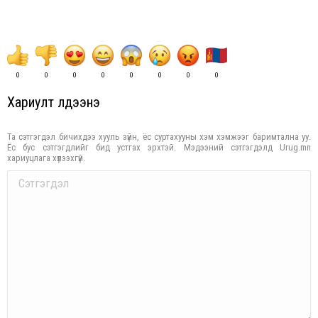
0
0
0
0
0
0
0
0
Хариулт үлдээнэ үү
Та сэтгэгдэл бичихдээ хууль зүйн, ёс суртахууны хэм хэмжээг баримтална уу.
Ёс бус сэтгэгдлийг бид устгах эрхтэй. Мэдээний сэтгэгдэлд Urug.mn
хариуцлага хүлээхгүй.
Comment