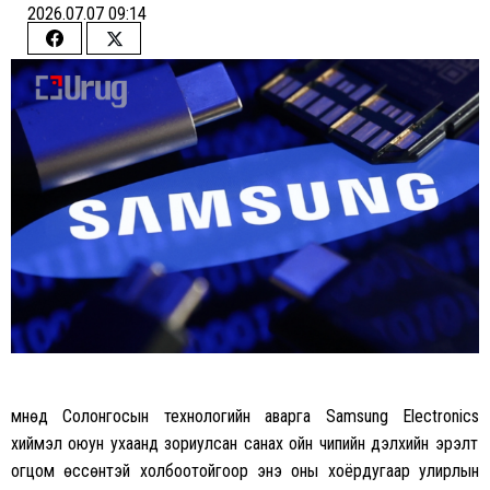
2026.07.07 09:14
Share
Share
on
on
Facebook
Twitter
Өмнөд Солонгосын технологийн аварга
Samsung Electronics
хиймэл оюун ухаанд зориулсан санах ойн чипийн дэлхийн эрэлт
огцом өссөнтэй холбоотойгоор энэ оны хоёрдугаар улирлын