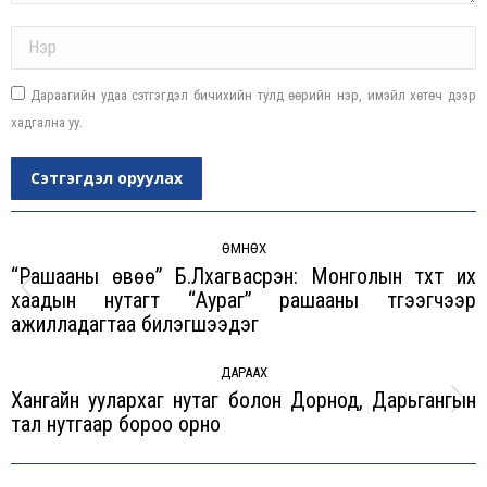
Name *
Дараагийн удаа сэтгэгдэл бичихийн тулд өөрийн нэр, имэйл хөтөч дээр
хадгална уу.
Сэтгэгдэл оруулах
Post
navigation
ӨМНӨХ
“Рашааны өвөө” Б.Лхагвасүрэн: Монголын түүхт их
хаадын нутагт “Аураг” рашааны түгээгчээр
Previous
ажилладагтаа билэгшээдэг
post:
ДАРААХ
Хангайн уулархаг нутаг болон Дорнод, Дарьгангын
Next
тал нутгаар бороо орно
post: