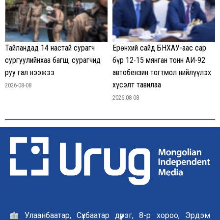
Тайландад 14 настай сурагч
Ерөнхий сайд БНХАУ-аас сар
сургуулийнхаа багш, сурагчид
бүр 12-15 мянган тонн АИ-92
руу гал нээжээ
автобензин тогтмол нийлүүлэх
хүсэлт тавилаа
2026-08-08
2026-08-08
Улаанбаатар, Сүхбаатар дүүрэг, 8-р хороо, Эрдэм