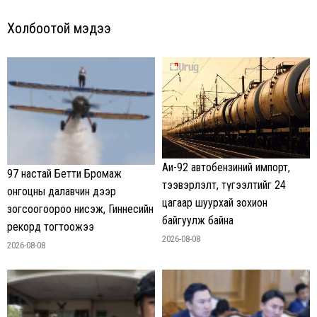
Холбоотой мэдээ
Аи-92 автобензиний импорт,
97 настай Бетти Бромаж
тээвэрлэлт, түгээлтийг 24
онгоцны далавчин дээр
цагаар шуурхай зохион
зогсоогоороо нисэж, Гиннесийн
байгуулж байна
рекорд тогтоожээ
2026-08-08
2026-08-08