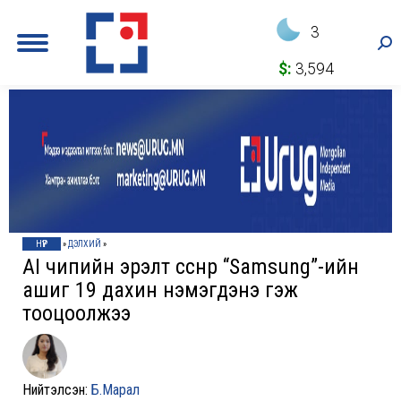
3
Sea
$:
3,594
НҮҮР
»
ДЭЛХИЙ
»
AI чипийн эрэлт өссөнөөр “Samsung”-ийн
ашиг 19 дахин нэмэгдэнэ гэж
тооцоолжээ
Нийтэлсэн:
Б.Марал