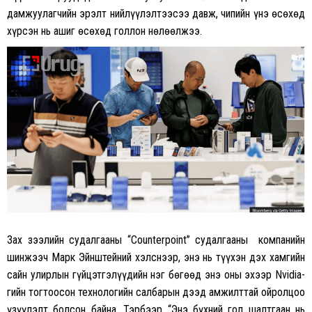
дамжуулагчийн эрэлт нийлүүлэлтээсээ давж, чипийн үнэ өсөхөд
хүрсэн нь ашиг өсөхөд голлон нөлөөлжээ.
Зах зээлийн судалгааны “Counterpoint” судалгааны компанийн
шинжээч Марк Эйнштейний хэлснээр, энэ нь түүхэн дэх хамгийн
сайн улирлын гүйцэтгэлүүдийн нэг бөгөөд энэ оны эхээр Nvidia-
гийн тогтоосон технологийн салбарын дээд амжилттай ойролцоо
үзүүлэлт болсон байна. Тэрбээр “Энэ бүхний гол шалтгаан нь