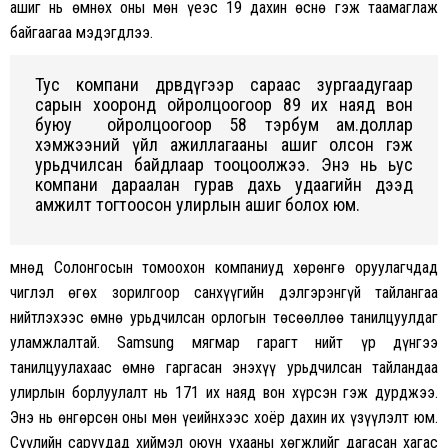
ашиг нь өмнөх оны мөн үеэс 19 дахин өснө гэж таамаглаж
байгаагаа мэдэгдлээ.
Тус компани дөрөвдүгээр сараас зургаадугаар
сарын хооронд ойролцоогоор 89 их наяд вон
буюу ойролцоогоор 58 тэрбум ам.доллар
хэмжээний үйл ажиллагааны ашиг олсон гэж
урьдчилсан байдлаар тооцоолжээ. Энэ нь ьус
компани дараалан гурав дахь удаагийн дээд
амжилт тогтоосон улирлын ашиг болох юм.
Өмнөд Солонгосын томоохон компаниуд хөрөнгө оруулагчдад
чиглэл өгөх зорилгоор санхүүгийн дэлгэрэнгүй тайлангаа
нийтлэхээс өмнө урьдчилсан орлогын төсөөллөө танилцуулдаг
уламжлалтай. Samsung мягмар гарагт нийт үр дүнгээ
танилцуулахаас өмнө гаргасан энэхүү урьдчилсан тайландаа
улирлын борлуулалт нь 171 их наяд вон хүрсэн гэж дурджээ.
Энэ нь өнгөрсөн оны мөн үеийнхээс хоёр дахин их үзүүлэлт юм.
Сүүлийн саруудад хиймэл оюун ухааны хөгжлийг дагасан хагас