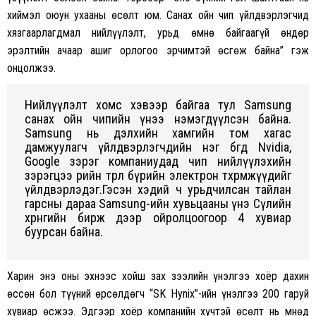
хиймэл оюун ухааны өсөлт юм. Санах ойн чип үйлдвэрлэгчид
хязгаарлагдмал нийлүүлэлт, урьд өмнө байгаагүй өндөр
эрэлтийн ачаар ашиг орлогоо эрчимтэй өсгөж байна” гэж
онцолжээ.
Нийлүүлэлт хомс хэвээр байгаа тул Samsung
санах ойн чипийн үнээ нэмэгдүүлсэн байна.
Samsung нь дэлхийн хамгийн том хагас
дамжуулагч үйлдвэрлэгчдийн нэг бөгөөд Nvidia,
Google зэрэг компаниудад чип нийлүүлэхийн
зэрэгцээ өөрийн төрөл бүрийн электрон төхөөрөмжүүдийг
үйлдвэрлэдэг.Гэсэн хэдий ч урьдчилсан тайлан
гарсны дараа Samsung-ийн хувьцааны үнэ Сөүлийн
хөрөнгийн бирж дээр ойролцоогоор 4 хувиар
буурсан байна.
Харин энэ оны эхнээс хойш зах зээлийн үнэлгээ хоёр дахин
өссөн бол түүний өрсөлдөгч “SK Hynix”-ийн үнэлгээ 200 гаруй
хувиар өсжээ. Эдгээр хоёр компанийн хүчтэй өсөлт нь Өмнөд