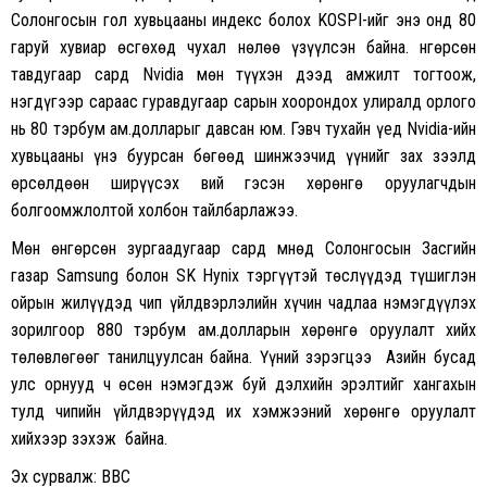
Солонгосын гол хувьцааны индекс болох KOSPI-ийг энэ онд 80
гаруй хувиар өсгөхөд чухал нөлөө үзүүлсэн байна. Өнгөрсөн
тавдугаар сард Nvidia мөн түүхэн дээд амжилт тогтоож,
нэгдүгээр сараас гуравдугаар сарын хоорондох улиралд орлого
нь 80 тэрбум ам.долларыг давсан юм. Гэвч тухайн үед Nvidia-ийн
хувьцааны үнэ буурсан бөгөөд шинжээчид үүнийг зах зээлд
өрсөлдөөн ширүүсэх вий гэсэн хөрөнгө оруулагчдын
болгоомжлолтой холбон тайлбарлажээ.
Мөн өнгөрсөн зургаадугаар сард Өмнөд Солонгосын Засгийн
газар Samsung болон SK Hynix тэргүүтэй төслүүдэд түшиглэн
ойрын жилүүдэд чип үйлдвэрлэлийн хүчин чадлаа нэмэгдүүлэх
зорилгоор 880 тэрбум ам.долларын хөрөнгө оруулалт хийх
төлөвлөгөөг танилцуулсан байна. Үүний зэрэгцээ Азийн бусад
улс орнууд ч өсөн нэмэгдэж буй дэлхийн эрэлтийг хангахын
тулд чипийн үйлдвэрүүдэд их хэмжээний хөрөнгө оруулалт
хийхээр зэхэж байна.
Эх сурвалж: BBC