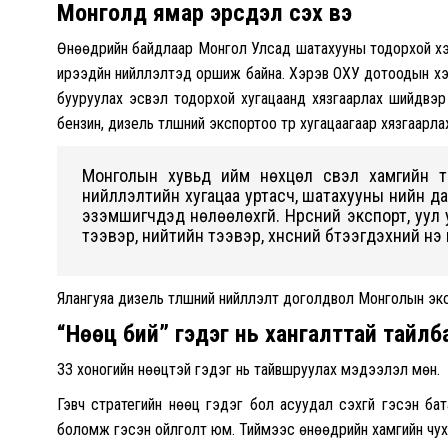
Монголд ямар эрсдэл үүсэх вэ
Өнөөдрийн байдлаар Монгол Улсад шатахууны тодорхой хэ
ирээдүйн нийлүүлэлтэд оршиж байна. Хэрэв ОХУ дотоодын х
бууруулах эсвэл тодорхой хугацаанд хязгаарлах шийдвэр 
бензин, дизель түлшний экспортоо түр хугацаагаар хязгаарлаж
Монголын хувьд ийм нөхцөл үүсвэл хамгийн тү
нийлүүлэлтийн хугацаа уртасч, шатахууны үнийн 
эзэмшигчдэд нөлөөлөхгүй. Нүүрсний экспорт, уул
тээвэр, нийтийн тээвэр, хүнсний бүтээгдэхүүний үнэ
Ялангуяа дизель түлшний нийлүүлэлт доголдвол Монголын экс
“Нөөц бий” гэдэг нь хангалттай тайлбар
33 хоногийн нөөцтэй гэдэг нь тайвшруулах мэдээлэл мөн.
Гэвч стратегийн нөөц гэдэг бол асуудал үүсэхгүй гэсэн ба
боломж гэсэн ойлголт юм. Тиймээс өнөөдрийн хамгийн чухал 