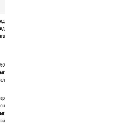
худалдан авлаа
гад
чид
Нийгмийн даатгалын
ага
сангийн хөрөнгө 7.6
тэрбум төгрөгөөр
арвижлаа
 50
Киев ОХУ-Украины хилээс
хыг
2000 гаруй км зайд
байрлах Wildberries-н
лал
агуулахад цохилт үзүүлжээ
аар
Эрдэмтэд AI ашиглан цоо
лон
шинэ вирусүүд бүтээжээ
хыг
авч