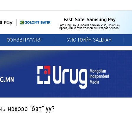
ӨРӨГ НЭВТРҮҮЛЭГ
УЛС ТӨРИЙН ЗАДЛАН
ь үнэхээр “бат” уу?