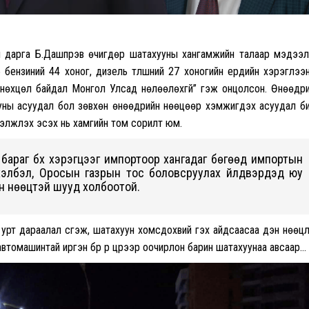
н дарга Б.Дашпүрэв өчигдөр шатахууны хангамжийн талаар мэдээ
 бензиний 44 хоног, дизель түлшний 27 хоногийн ердийн хэрэглээ
й нөхцөл байдал Монгол Улсад нөлөөлөхгүй” гэж онцолсон. Өнөөдр
ууны асуудал бол зөвхөн өнөөдрийн нөөцөөр хэмжигдэх асуудал б
ргэлжлэх эсэх нь хамгийн том сорилт юм.
бараг бүх хэрэгцээг импортоор хангадаг бөгөөд импортын
хэлбэл, Оросын газрын тос боловсруулах үйлдвэрүүдэд юу
ын нөөцтэй шууд холбоотой.
урт дараалал үүсгэж, шатахуун хомсдохвий гэх айдсаасаа үүдэн нөөц
 автомашинтай иргэн бүр үүр цүүрээр оочирлон барин шатахуунаа авсаар…