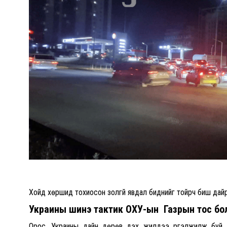
Хойд хөршид тохиосон золгүй явдал биднийг тойрч биш дайр
Украины шинэ тактик ОХУ-ын Газрын тос боло
Орос, Украины дайн дөрөв дэх жилдээ үргэлжилж буй 