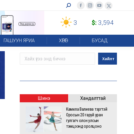
Search:
Facebook
Instagram
YouTube
X-
page
page
page
Twitter
3
$:
3,594
opens
opens
opens
page
in
in
in
opens
new
new
new
in
ГАШУУН ЯРИА
ХӨРӨГ
БУСАД
window
window
window
new
window
Хайх
Хайлт
Шинэ
Хандалттай
Камила Валиева тэргүүтэй
Оросын 20 гаруй уран
гулгагч олон улсын
тэмцээнд оролцоно