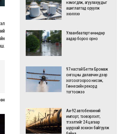
нэмэгдүүлж, агуулахуудыг
ашиглалтад оруулж
эхэллээ
лэл
ний
Улаанбаатарт өнөөдөр
ийн
аадар бороо орно
иш.
97 настай Бетти Бромаж
онгоцны далавчин дээр
зогсоогоороо нисэж,
Гиннесийн рекорд
тогтоожээ
лөн
Аи-92 автобензиний
импорт, тээвэрлэлт,
түгээлтийг 24 цагаар
шуурхай зохион байгуулж
байна