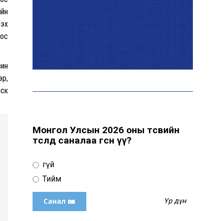
Б.Орхонбаярын
ийн
мялаалгад 128 бөх
хүү
зодоглоно
тос
Нийслэл орчимд өдөртөө
зин
31 хэм хүрч хална
эр,
нск
Нийслэл болон хөрөнгө
оруулагчидтай хамтран
Монгол Улсын 2026 оны төсвийн
Улаанбаатар хотын утааг
төсөлд саналаа өгсөн үү?
бууруулах төслийг
эрчимжүүлэхээр боллоо
Үгүй
Тийм
Энэ оны эхний долоон
сарын байдлаар зөрчлийн
Үр дүн
бүртгэл өмнөх оноос 1.3
дахин өсжээ