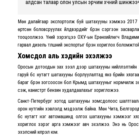
алдсан талаар олон улсын эрчим хүчний шинжээ
Мөн далайгаар экспортолж буй шатахууны хэмжээ 2017 о
өртсөн боловсруулах үйлдвэрүүдийг бүрэн сэргээн засва
тооцоолжээ.
Үүний зэрэгцээ ОХУ-ын Ерөнхийлөгч Владим
гарвал дизель түлшний экспортыг бүрэн хориглох боломжто
Хомсдол аль хэдийн эхэлжээ
Оросын дотоодын зах зээл дээр шатахууны нийлүүлэлтийн 
гаруй бүс нутагт шатахууны борлуулалтад янз бүрийн хяз
бараг бүрэн зогсоосон бол Крымд шатахууныг нормчилж эх
үүсэж, канистрт бензин худалдаалахыг хоригложээ.
Санкт-Петербург хотод шатахууны хомсдолоос шалтгаалан 
орон нутгийн хэвлэлүүд мэдээлж байна. Мөн Чита, Белгоро
бүс нутагт нэг автомашинд олгох шатахууны хэмжээг хяз
хориглох зэрэг арга хэмжээг авч эхэлжээ. Энэ нь Орос
эхэлсний илрэл юм.