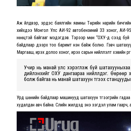
Аж үйлдвэр, эрдэс баялгийн яамны Төрийн нарийн бичгий
хийхдээ Монгол Улс АИ-92 автобензиний 33 хоног, АИ-95
нөөцтэй байгааг мэдэгдэв. Тэрээр мөн “ОХУ-д үүсээд бу
байдлаар дээрх тоо баримт үнэн байж болно. Гэвч шатах
Маргааш, ирэх долоо хоног, ирэх сарын нийлүүлэлт хэвийн ү
Учир нь манай улс хэрэглэж буй шатахууныхаа 
дийлэнхийг ОХУ дангаараа нийлүүлдэг. Өөрөөр 
болж байгаа нь манай шатахуун түгээх станцууд
Урд шөнийн байдлаар машинууд шатахуун түгээгүүрийн гадаа 
худалдан авч байна. Сүүлийн жилүүдэд энэ үзэгдэл улам гаарч,