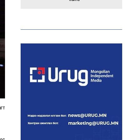
Тайландад 14 настай
сурагч сургуулийнхаа
багш, сурагчид руу гал
нээжээ
Ерөнхий сайд БНХАУ-аас
сар бүр 12-15 мянган тонн
АИ-92 автобензин
тогтмол нийлүүлэх хүсэлт
тавилаа
Бамбай хоншоорт могойд
хатгуулахаас сэрэмжлүүлж
агт
байна
Даян аварга
тос