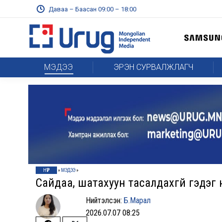
Даваа – Баасан 09:00 – 18:00
МЭДЭЭ
ЭРЭН СУРВАЛЖЛАГЧ
НҮҮР
»
МЭДЭЭ
»
Сайдаа, шатахуун тасалдахгүй гэдэг н
Нийтэлсэн:
Б.Марал
2026.07.07 08:25