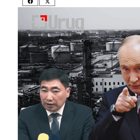
Share
Share
on
on
Facebook
Twitter