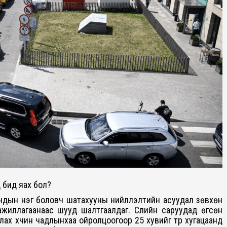
 бид яах бол?
дын нэг боловч шатахууны нийлүүлэлтийн асуудал зөвхөн
ажиллагаанаас шууд шалтгаалдаг. Сүүлийн саруудад өгсөн
х хүчин чадлынхаа ойролцоогоор 25 хувийг түр хугацаанд