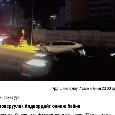
Урд шөнө буюу 7 сарын 6-ны 23:00 ц
ч орхих уу?
всруулах үйлдвэрүүдийг онилж байна
энэ үед Украины тал фронтын шугамаас гадна ОХУ-ын газрын 