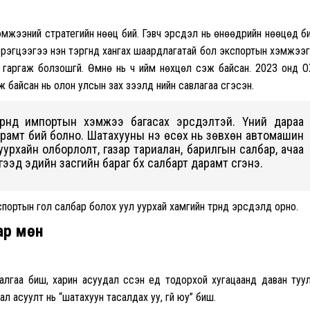
мжээний стратегийн нөөц бий. Гэвч эрсдэл нь өнөөдрийн нөөцөд б
эрэгцээгээ нэн тэргүүнд хангах шаардлагатай бол экспортын хэмжээ
гаргаж болзошгүй. Өмнө нь ч ийм нөхцөл үүсэж байсан. 2023 онд 
 байсан нь олон улсын зах зээлд үнийн савлагаа үүсгэсэн.
рүүнд импортын хэмжээ багасах эрсдэлтэй. Үүний дараа
дарамт бий болно. Шатахууны үнэ өсөх нь зөвхөн автомашин
 уурхайн олборлолт, газар тариалан, барилгын салбар, ачаа
 гээд эдийн засгийн бараг бүх салбарт дарамт үүсгэнэ.
портын гол салбар болох уул уурхай хамгийн түрүүнд эрсдэлд орно.
 мөн үү
талгаа биш, харин асуудал үүссэн үед тодорхой хугацаанд даван туу
асуулт нь “шатахуун тасалдах уу, үгүй юу” биш.