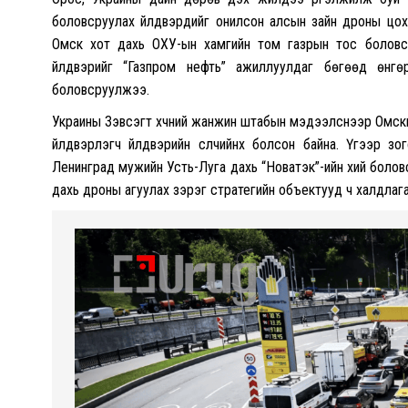
боловсруулах үйлдвэрүүдийг онилсон алсын зайн дроны цох
Омск хот дахь ОХУ-ын хамгийн том газрын тос боловсру
үйлдвэрийг “Газпром нефть” ажиллуулдаг бөгөөд өн
боловсруулжээ.
Украины Зэвсэгт хүчний жанжин штабын мэдээлснээр Омски
үйлдвэрлэгч үйлдвэрийн сүүлчийнх болсон байна. Үүгээр 
Ленинград мужийн Усть-Луга дахь “Новатэк”-ийн хий болов
дахь дроны агуулах зэрэг стратегийн объектууд ч халдлаг