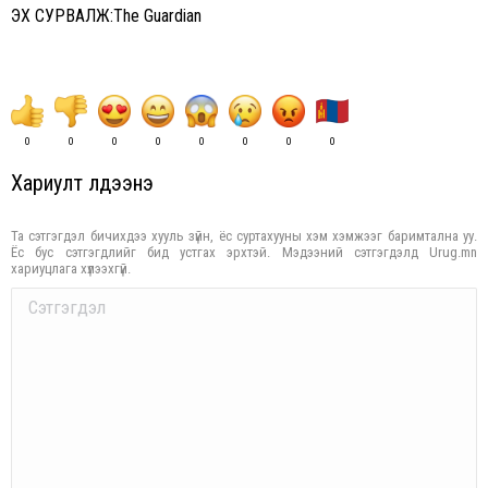
ЭХ СУРВАЛЖ:The Guardian
0
0
0
0
0
0
0
0
Хариулт үлдээнэ үү
Та сэтгэгдэл бичихдээ хууль зүйн, ёс суртахууны хэм хэмжээг баримтална уу.
Ёс бус сэтгэгдлийг бид устгах эрхтэй. Мэдээний сэтгэгдэлд Urug.mn
хариуцлага хүлээхгүй.
Comment