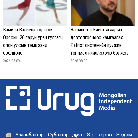
Камила Валиева тэргүүтэй
Вашингтон Киевт агаарын
Оросын 20 гаруй уран гулгагч
довтолгооноос хамгаалах
олон улсын тэмцээнд
Patriot системийн пуужин
оролцоно
тогтмол нийлүүлэхээр болжээ
2026-08-09
2026-08-09
Улаанбаатар, Сүхбаатар дүүрэг, 8-р хороо, Эрдэм