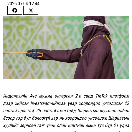
2026.07.04 12:44
Share
Share
on
on
Facebook
Twitter
Индонезийн Аче мужид өнгөрсөн 2-р сард TikTok платформ
дээр хийсэн livestream-ийнхээ үеэр хоорондоо үнсэлцсэн 22
настай эрэгтэй, 25 настай эмэгтэйд Шариатын шүүхээс албан
ёсоор гэр бүл болоогүй хэр нь хоорондоо үнсэлцэж Шариатын
хуулийг зөрчсөн гэж үзэн олон нийтийн өмнө тус бүр 21 удаа