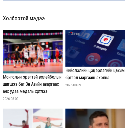
Холбоотой мэдээ
Нийслэлийн цэцэрлэгийн цахим
Монголын эрэгтэй волейболын
бүртгэл маргааш эхэлнэ
шигшээ баг Зүүн Азийн аваргаас
2026-08-09
анх удаа медаль хүртлээ
2026-08-09