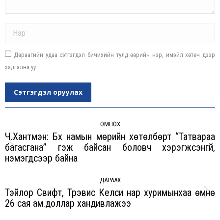
Name *
Дараагийн удаа сэтгэгдэл бичихийн тулд өөрийн нэр, имэйл хөтөч дээр
хадгална уу.
Сэтгэгдэл оруулах
Post
navigation
ӨМНӨХ
Ч.Хантүмэн: Бүх намын мөрийн хөтөлбөрт “Татвараа
багасгана” гэж байсан боловч хэрэгжсэнгүй,
Previous
нэмэгдсээр байна
post:
ДАРААХ
Тэйлор Свифт, Трэвис Келси нар хуримынхаа өмнө
Next
26 сая ам.доллар хандивлажээ
post: