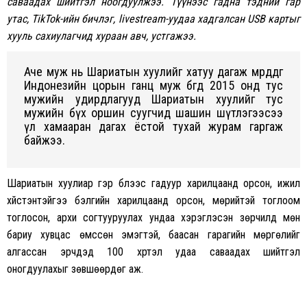
саваадах шийтгэл ноогдуулжээ. Түүнээс гадна тэдний гар
утас, TikTok-ийн бичлэг, livestream-уудаа хадгалсан USB картыг
хууль сахиулагчид хураан авч, устгажээ.
Аче муж нь Шариатын хуулийг хатуу дагаж мөрддөг
Индонезийн цорын ганц муж бөгөөд 2015 онд тус
мужийн удирдлагууд Шариатын хуулийг тус
мужийн бүх оршин суугчид шашин шүтлэгээсээ
үл хамааран дагах ёстой тухай журам гаргаж
байжээ.
Шариатын хуулиар гэр бүлээс гадуур харилцаанд орсон, ижил
хүйстэнтэйгээ бэлгийн харилцаанд орсон, мөрийтэй тоглоом
тоглосон, архи согтууруулах ундаа хэрэглэсэн зөрчилд мөн
бариу хувцас өмссөн эмэгтэй, баасан гарагийн мөргөлийг
алгассан эрчүүдэд 100 хүртэл удаа саваадах шийтгэл
оногдуулахыг зөвшөөрдөг аж.