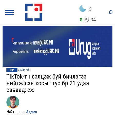
3
Sea
$:
3,594
НҮҮР
»
ДЭЛХИЙ
»
TikTok-т үнсэлцэж буй бичлэгээ
нийтэлсэн хосыг тус бүр 21 удаа
савааджээ
Нийтэлсэн:
Админ