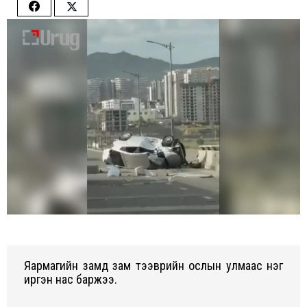
Share
Share
on
on
Facebook
Twitter
Яармагийн замд зам тээврийн ослын улмаас нэг
иргэн нас баржээ.