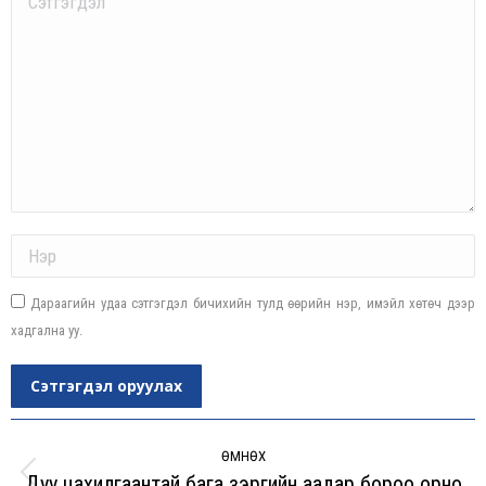
Name *
Дараагийн удаа сэтгэгдэл бичихийн тулд өөрийн нэр, имэйл хөтөч дээр
хадгална уу.
Сэтгэгдэл оруулах
Post
navigation
ӨМНӨХ
Дуу цахилгаантай бага зэргийн аадар бороо орно
Previous