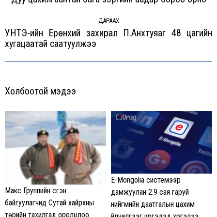
post:
ДАРААХ
УНТЭ-ийн Ерөнхий захирал П.Анхтуяаг 48 цагийн
Next
хугацаатай саатуулжээ
post:
Холбоотой мэдээ
E-Mongolia системээр
Макс Группийн үүсгэн
дамжуулан 2.9 сая гаруй
байгуулагчид Сутай хайрхны
нийгмийн даатгалын цахим
төрийн тахилгад оролцлоо
үйлчилгээг иргэдэд хүргэлээ