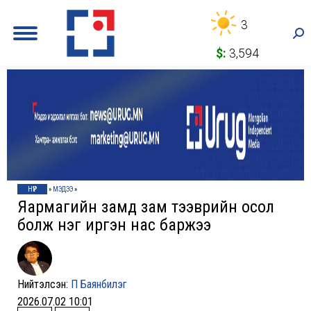
3
Sea
$:
3,594
НҮҮР
»
МЭДЭЭ
»
Яармагийн замд зам тээврийн осол
болж нэг иргэн нас баржээ
Нийтэлсэн:
П Баянбилэг
2026.07.02 10:01