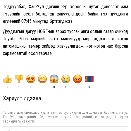
Тодруулбал, Хан-Уул дүүргийн 3-р хорооны нутаг дэвсгэрт зам
тээврийн осол болж, хүн хавчуулагдсан байна гэх дуудлага
өглөөний 07:45 минутад бүртгэгджээ.
Дуудлагын дагуу НОБГ-ын аврах тусгай анги ослын газар очиход
Toyota Prius маркийн авто машинууд мөргөлдөж нэг иргэн
автомашины төмөр хийцэд хавчуулагдаж, нэг иргэн нас барсан
харамсалтай осол гарчээ.
0
1
0
0
0
2
0
0
Хариулт үлдээнэ үү
Та сэтгэгдэл бичихдээ хууль зүйн, ёс суртахууны хэм хэмжээг баримтална уу.
Ёс бус сэтгэгдлийг бид устгах эрхтэй. Мэдээний сэтгэгдэлд Urug.mn
хариуцлага хүлээхгүй.
Comment