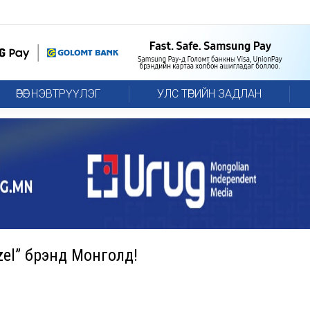
ӨРӨГ НЭВТРҮҮЛЭГ
УЛС ТӨРИЙН ЗАДЛАН
el” брэнд Монголд!