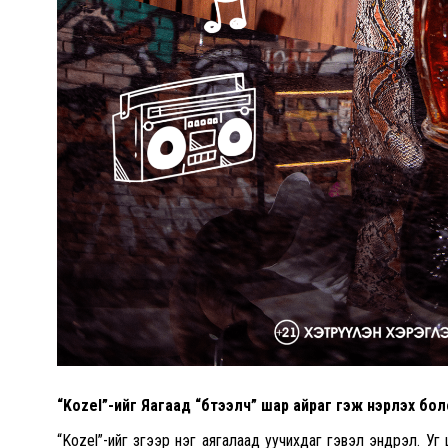
“
Kozel
”
-ийг Яагаад “бүтээлч” шар айраг гэж нэрлэх бо
“Kozel”-ийг зүгээр нэг аягалаад уучихдаг гэвэл эндүүрэл.