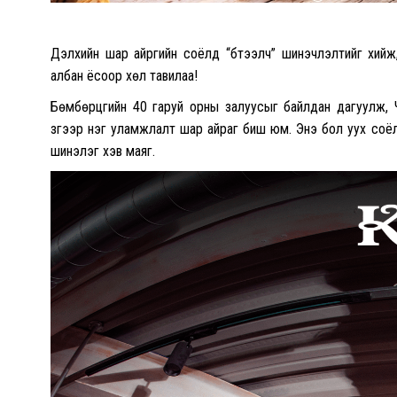
Дэлхийн шар айргийн соёлд “бүтээлч” шинэчлэлтийг хий
албан ёсоор хөл тавилаа!
Бөмбөрцгийн 40 гаруй орны залуусыг байлдан дагуулж, 
зүгээр нэг уламжлалт шар айраг биш юм. Энэ бол уух соёл
шинэлэг хэв маяг.