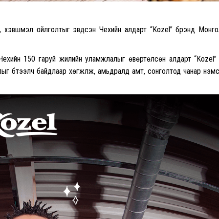
ж, хэвшмэл ойлголтыг эвдсэн Чехийн алдарт “Kozel” брэнд Монг
Чехийн 150 гаруй жилийн уламжлалыг өвөртөлсөн алдарт “Kozel”
ыг бүтээлч байдлаар хөгжүүлж, амьдралд амт, сонголтод чанар нэм