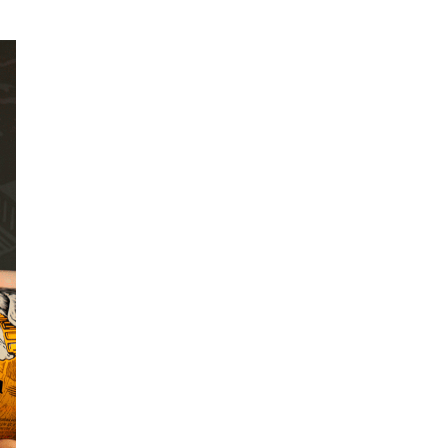
Энэ оны эхний долоон
сарын байдлаар зөрчлийн
бүртгэл өмнөх оноос 1.3
дахин өсжээ
Макс Группийн үүсгэн
байгуулагчид Сутай
хайрхны төрийн тахилгад
оролцлоо
E-Mongolia системээр
дамжуулан 2.9 сая гаруй
нийгмийн даатгалын
цахим үйлчилгээг иргэдэд
хүргэлээ
Холливудын алдартай хос
болох Том Холланд,