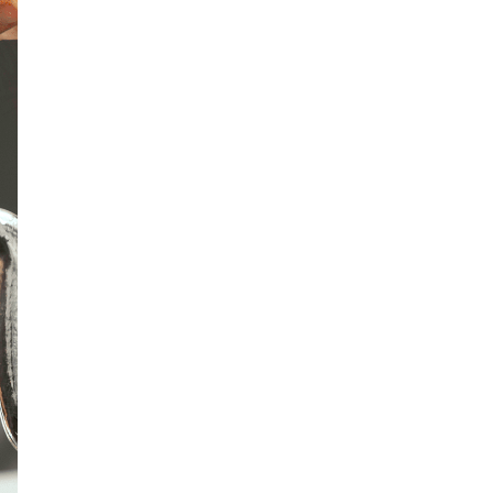
Зендаяа нар нууцаар
хуримаа хийжээ
Монголбанк 7 дугаар
сард 1,439.2 кг үнэт металл
худалдан авлаа
Нийгмийн даатгалын
сангийн хөрөнгө 7.6
тэрбум төгрөгөөр
арвижлаа
Киев ОХУ-Украины хилээс
2000 гаруй км зайд
байрлах Wildberries-н
агуулахад цохилт үзүүлжээ