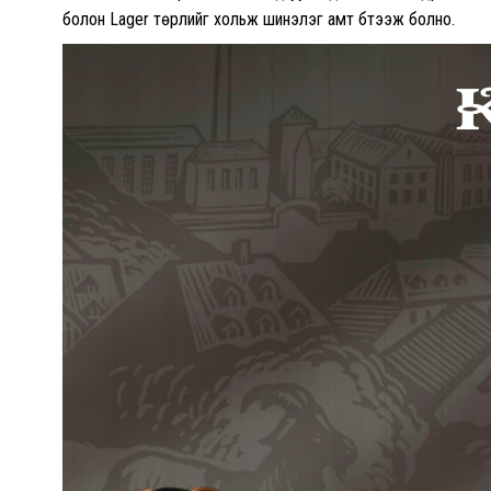
болон Lager төрлийг хольж шинэлэг амт бүтээж болно.