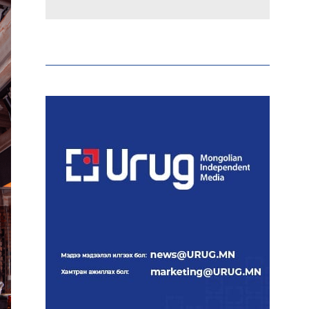
Аи-92 автобензиний
импорт, тээвэрлэлт,
түгээлтийг 24 цагаар
шуурхай зохион байгуулж
байна
Тайландад 14 настай
сурагч сургуулийнхаа
багш, сурагчид руу гал
нээжээ
Ерөнхий сайд БНХАУ-аас
сар бүр 12-15 мянган тонн
АИ-92 автобензин
тогтмол нийлүүлэх хүсэлт
тавилаа
Бамбай хоншоорт могойд