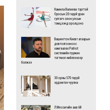
Камила Валиева тэргүүтэй
Оросын 20 гаруй уран
гулгагч олон улсын
тэмцээнд оролцоно
Вашингтон Киевт агаарын
довтолгооноос
хамгаалах Patriot
системийн пуужин
тогтмол нийлүүлэхээр
болжээ
30 орны 570 гаруй
эрдэмтэн чуулна
Л.Мессигийн аав 68