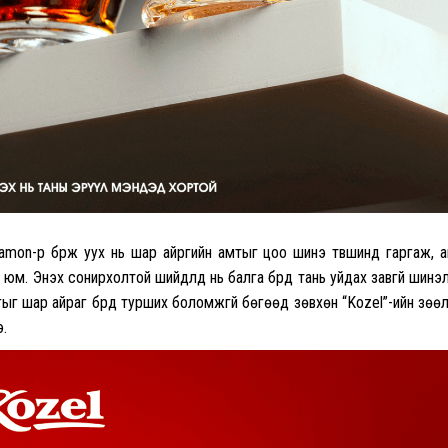
amon-р бүрж уух нь шар айргийн амтыг цоо шинэ түвшинд гаргаж, 
 юм. Энэхүү сонирхолтой шийдлүүд нь балга бүрд тань уйдах завгүй шинэ
ыг шар айраг бүрд турших боломжгүй бөгөөд зөвхөн “Kozel”-ийн зөө
.