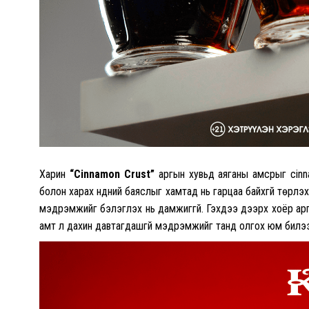
Харин
“Cinnamon Crust”
аргын хувьд аяганы амсрыг cinn
болон харах нүдний баяслыг хамтад нь гарцаа байхгүй төрүүлэх
мэдрэмжийг бэлэглэх нь дамжиггүй. Гэхдээ дээрх хоёр арг
амт л дахин давтагдашгүй мэдрэмжийг танд олгох юм билээ