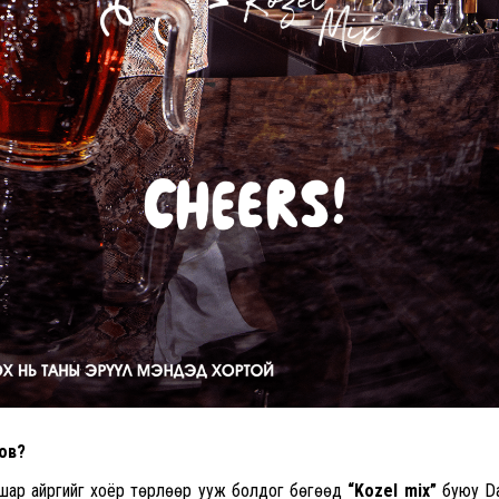
лов?
 Уг шар айргийг хоёр төрлөөр ууж болдог бөгөөд
“Kozel mix”
буюу Da