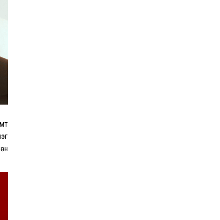
Эрдэмтэд AI ашиглан цоо
шинэ вирусүүд бүтээжээ
Ш.Шинэцэцэгийг
хохироосон гэх 2011 оны
хэргийг прокуророос
шүүхэд шилжүүлжээ
амт
Meta компанийг 567 сая
ам.доллароор торгожээ
лэг
лөн
Шатахууны нийлүүлэлт
эрчимжиж, түгээлтийн хүчин
чадлыг нэмэгдүүлж байна