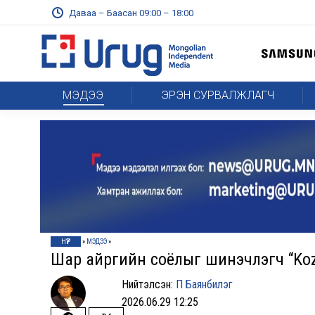
Даваа – Баасан 09:00 – 18:00
МЭДЭЭ
ЭРЭН СУРВАЛЖЛАГЧ
НҮҮР
»
МЭДЭЭ
»
Шар айргийн соёлыг шинэчлэгч “Koz
Нийтэлсэн:
П Баянбилэг
2026.06.29 12:25