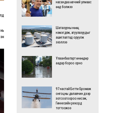
насандаа өвчний улмаас
өөд болжээ
олд
Шатахууны нөөц
 нь
нэмэгдүүлж, агуулахуудыг
сэн
ашиглалтад оруулж
эхэллээ
Улаанбаатарт өнөөдөр
аадар бороо орно
97 настай Бетти Бромаж
онгоцны далавчин дээр
зогсоогоороо нисэж,
Гиннесийн рекорд
тогтоожээ