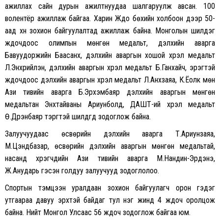
ажиллах сайн дурын ажилтнуудаа шалгаруулж авсан. 100
волентёр ажиллаж байгаа. Харин Жүдо бөхийн холбоон дээр 50-
аад хүн зохион байгуулалтад ажиллаж байна. Монголын шилдэг
жүдочдоос олимпын мөнгөн медальт, дэлхийн аварга
Бавуудоржийн Баасанхүү, дэлхийн аваргын хошой хүрэл медальт
Л.Энхрийлэн, дэлхийн аваргын хүрэл медальт Б.Ганхайч, эрэгтэй
жүдочдоос дэлхийн аваргын хүрэл медальт Л.Анхзаяа, К.Ёолк мөн
Ази тивийн аварга Б.Эрхэмбаяр дэлхийн аваргын мөнгөн
медальтан Энхтайваны Ариунболд, ДАШТ-ий хүрэл медальт
Ө.Дүүрэнбаяр тэргүүтэй шилдгүүд зодоглож байна.
Залуучуудаас өсвөрийн дэлхийн аварга Т.Ариунзаяа,
М.Цэндбазар, өсвөрийн дэлхийн аваргын мөнгөн медальтай,
насанд хүрэгчдийн Ази тивийн аварга М.Нандин-Эрдэнэ,
Ж.Анударь гэсэн голдуу залуучууд зодоглолоо.
Спортын тэмцээн уралдаан зохион байгуулагч орон гэдэг
утгаараа давуу эрхтэй байдаг тул нэг жинд 4 жүдоч оролцож
байна. Нийт Монгол Улсаас 56 жүдоч зодоглож байгаа юм.