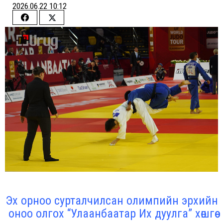
2026.06.22 10:12
Share
Share
on
on
Facebook
Twitter
Эх орноо сурталчилсан олимпийн эрхийн
оноо олгох “Улаанбаатар Их дуулга” хөшгөө