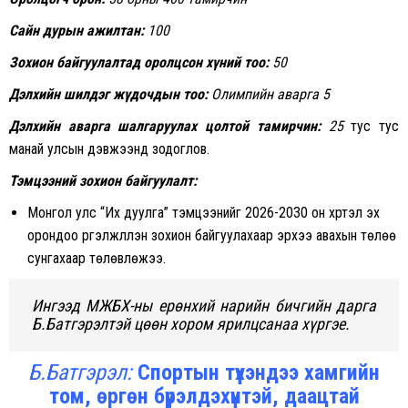
Сайн дурын ажилтан:
100
Зохион байгуулалтад оролцсон хүний тоо:
50
Дэлхийн шилдэг жүдочдын тоо:
Олимпийн аварга 5
Дэлхийн аварга шалгаруулах цолтой тамирчин:
25
тус тус
манай улсын дэвжээнд зодоглов.
Тэмцээний зохион байгуулалт:
Монгол улс “Их дуулга” тэмцээнийг 2026-2030 он хүртэл эх
орондоо үргэлжлүүлэн зохион байгуулахаар эрхээ авахын төлөө
сунгахаар төлөвлөжээ.
Ингээд МЖБХ-ны ерөнхий нарийн бичгийн дарга
Б.Батгэрэлтэй цөөн хором ярилцсанаа хүргэе.
Б.Батгэрэл:
Спортын түүхэндээ хамгийн
том, өргөн бүрэлдэхүүнтэй, даацтай