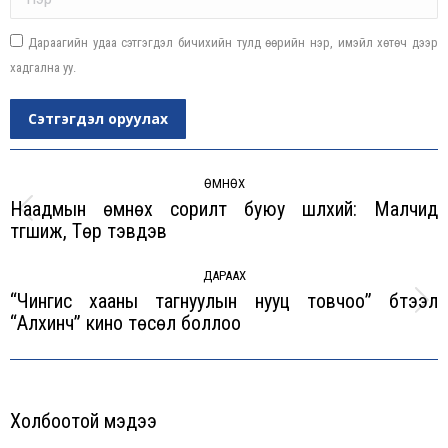
Дараагийн удаа сэтгэгдэл бичихийн тулд өөрийн нэр, имэйл хөтөч дээр
хадгална уу.
Сэтгэгдэл оруулах
Post
navigation
ӨМНӨХ
Наадмын өмнөх сорилт буюу шүлхий: Малчид
Previous
түгшиж, Төр тэвдэв
post:
ДАРААХ
“Чингис хааны тагнуулын нууц товчоо” бүтээл
Next
“Алхинч” кино төсөл боллоо
post:
Холбоотой мэдээ