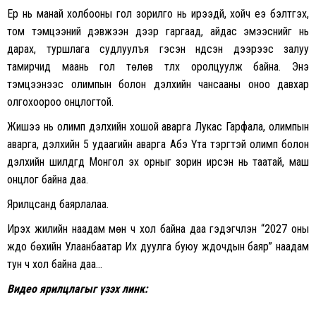
Ер нь манай холбооны гол зорилго нь ирээдүй, хойч үеэ бэлтгэх,
том тэмцээний дэвжээн дээр гаргаад, айдас эмээснийг нь
дарах, туршлага судлуулъя гэсэн үндсэн дээрээс залуу
тамирчид маань гол төлөв түлхүү оролцуулж байна. Энэ
тэмцээнээс олимпын болон дэлхийн чансааны оноо давхар
олгохоороо онцлогтой.
Жишээ нь олимп дэлхийн хошой аварга Лукас Гарфала, олимпын
аварга, дэлхийн 5 удаагийн аварга Абэ Үта тэргүүтэй олимп болон
дэлхийн шилдгүүд Монгол эх орныг зорин ирсэн нь таатай, маш
онцлог байна даа.
Ярилцсанд баярлалаа.
Ирэх жилийн наадам мөн ч хол байна даа гэдэгчлэн “2027 оны
жүдо бөхийн Улаанбаатар Их дуулга буюу жүдочдын баяр” наадам
тун ч хол байна даа…
Видео ярилцлагыг үзэх линк: