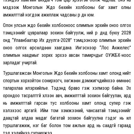
мэдээж Монголын Жүдо бөхийн холбооны баг хамт олны
амжилттай нэгдэж ажиллаж чадсаны үр дүн юм.
Олон улсын жүдо бөхийн холбооноос олимпын эрхийн оноо олгох
тэмцээнийг цувралаар зохион байгуулж, үүний үр дүнд буюу 2028
онд “Улаанбаатар Их дуулга-2028” тэмцээнээр олимпын эрхийн
оноо олгох өрсөлдөөн хаагдана. Ингэснээр “Лос Анжелес”
олимпын наадмыг зорих эрхээ авсан тамирчдыг ОУЖБХ-ноос
зарладаг учиртай.
Туршлагажсан Монголын Жүдо бөхийн холбооны хамт олонд нийт
спортын хорхойтон сонирхогч, хөгжөөн дэмжигчдийнхээ өмнөөс
талархлаа илэрхийлье. Тэдэнд браво гэж хэлмээр байна. Эх
орондоо тасралтгүй хүлээн авч, амжилттай зохион байгуулан, ард
нь амжилттай гарсан тус холбооны хамт олонд супер гэж
хэлэхээс аргагүй. Ийм том хэмжээний, чансаатай тэмцээнийг
даацтай алдаа мадаг багатай зохион байгуулна гэдэг нь илүү
туршлагажиж, нэг баг болон том ажлын ард нь саадгүй гараад
тэд хэдийнээ сурчихжээ.