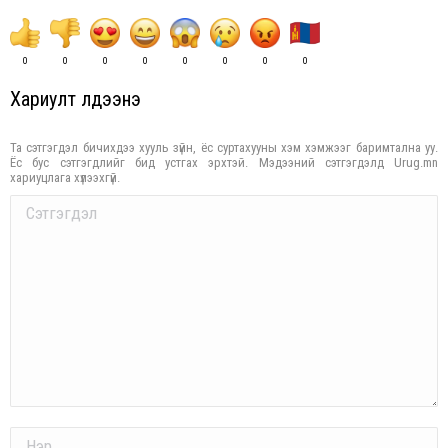
0
0
0
0
0
0
0
0
Хариулт үлдээнэ үү
Та сэтгэгдэл бичихдээ хууль зүйн, ёс суртахууны хэм хэмжээг баримтална уу.
Ёс бус сэтгэгдлийг бид устгах эрхтэй. Мэдээний сэтгэгдэлд Urug.mn
хариуцлага хүлээхгүй.
Comment
Name *