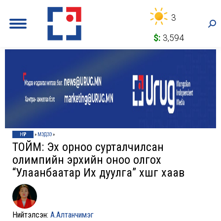
3
Sea
$:
3,594
НҮҮР
»
МЭДЭЭ
»
ТОЙМ: Эх орноо сурталчилсан
олимпийн эрхийн оноо олгох
“Улаанбаатар Их дуулга” хөшгөө хаав
Нийтэлсэн:
А.Алтанчимэг