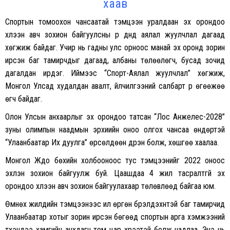
хаав
Спортын томоохон чансаатай тэмцээн уралдаан эх орондоо
хүлээн авч зохион байгуулсны үр дүнд аялал жуулчлал дагаад
хөгжиж байдаг. Учир нь гадны улс орноос манай эх оронд зорин
ирсэн баг тамирчдыг дагаад, албаны төлөөлөгч, бусад зочид
дагалдан ирдэг. Иймээс “Спорт-Аялал жуулчлал” хөгжиж,
Монгол Улсад худалдан авалт, үйлчилгээний салбарт үр өгөөжөө
өгч байдаг.
Олон Улсын анхаарлыг эх орондоо татсан “Лос Анжелес-2028”
зуны олимпын наадмын эрхиийн оноо олгох чансаа өндөртэй
“Улаанбаатар Их дуулга” өрсөлдөөн дүүрэн болж, хөшгөө хаалаа.
Монгол Жүдо бөхийн холбооноос тус тэмцээнийг 2022 оноос
эхлэн зохион байгуулж буй. Цаашдаа 4 жил тасралтгүй эх
орондоо хүлээн авч зохион байгуулахаар төлөвлөөд байгаа юм.
Өмнөх жилүүдийн тэмцээнээс илүү өргөн бүрэлдэхүүнтэй баг тамирчид
Улаанбаатар хотыг зорин ирсэн бөгөөд спортын арга хэмжээний
түүхэндээ хамгийн анхдагч том цар хүрээтэй болж чадлаа. Энэ нь