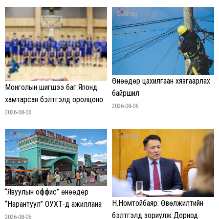
Өнөөдөр цахилгаан хязгаарлах
Монголын шигшээ баг Японд
байршил
хамтарсан бэлтгэлд оролцоно
2026-08-06
2026-08-06
“Явуулын оффис” өнөөдөр
Н.Номтойбаяр: Өвөлжилтийн
“Нарантуул” ОУХТ-д ажиллана
бэлтгэлд зориулж Дорнод
2026-08-06