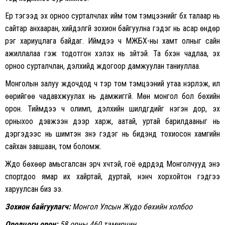
Ер тэгээд эх орноо сурталчлах ийм том тэмцээнийг бүх талаар нь
сайтар анхааран, хийдэлгүй зохион байгуулна гэдэг нь асар өндөр
үүрэг хариуцлага байдаг. Иймдээ ч МЖБХ-ны хамт олныг сайн
ажиллалаа гэж тодотгон хэлэх нь зүйтэй. Та бүхэн чадлаа, эх
орноо сурталчлан, дэлхийд жүдогоор дамжуулан таниуллаа.
Монголын залуу жүдочдод ч тэр том тэмцээний утаа үнэрлэж, илүү
өөрийгөө чадавхжуулах нь дамжиггүй. Мөн монгол бол бөхийн
орон. Тиймдээ ч олимп, дэлхийн шилдгүүдийг нэгэн дор, эх
орныхоо дэвжээн дээр харж, аатай, уртай барилдааныг нь
дэргэдээс нь шимтэн үзнэ гэдэг нь бидэнд тохиосон хамгийн
сайхан завшаан, том боломж.
Жүдо бөхөөр амьсгалсан эрч хүчтэй, гоё өдрүүдэд Монголчууд энэ
спортдоо ямар их хайртай, дуртай, үнэнч хорхойтон гэдгээ
харуулсан биз ээ.
Зохион байгуулагч:
Монгол Улсын Жүдо бөхийн холбоо
Оролцогч орон:
58 орны 460 тамирчин