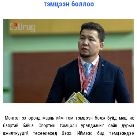
тэмцээн боллоо
-Монгол эх оронд маань ийм том тэмцээн болж буйд маш их
баяртай байна. Спортын тэмцээн уралдааныг сайн дурын
ажилтнуудгүй төсөөлөхөд бэрх. Иймээс бид тэмцээндээ