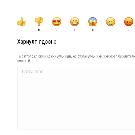
0
0
0
0
0
0
0
Хариулт үлдээнэ үү
Та сэтгэгдэл бичихдээ хууль зүйн, ёс суртахууны хэм хэмжээг баримталн
хүлээхгүй.
Comment