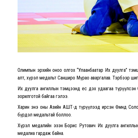
Олимпын эрхийн оноо олгох “Улаанбаатар Их дуулга” тэм
алт, хүрэл медальт Санширо Мүрао аваргалав. Тэрбээр ши
Их дуулга ангиллын тэмцээнд ес дэх удаагаа түрүүлсэн
зорилготой байгаа гэлээ.
Харин энэ оны Азийн АШТ-д түрүүлээд ирсэн Өмнөд Сол
бүрдэл медальтай боллоо.
Хүрэл медалийн эзэн Борис Рутович Их дуулга ангиллы
медалиа гардаж байна.