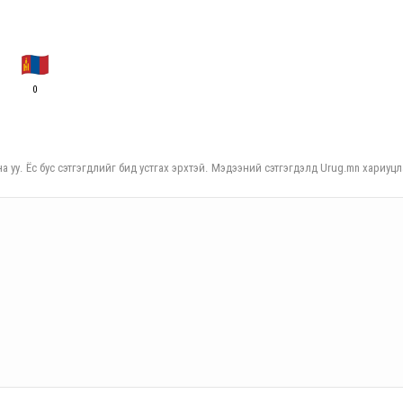
0
а уу. Ёс бус сэтгэгдлийг бид устгах эрхтэй. Мэдээний сэтгэгдэлд Urug.mn хариуцл