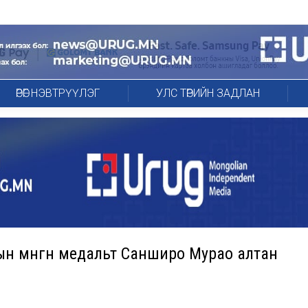
ӨРӨГ НЭВТРҮҮЛЭГ
УЛС ТӨРИЙН ЗАДЛАН
ын мөнгөн медальт Санширо Мурао алтан