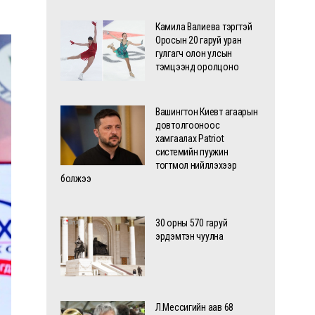
Камила Валиева тэргүүтэй
Оросын 20 гаруй уран
гулгагч олон улсын
тэмцээнд оролцоно
Вашингтон Киевт агаарын
довтолгооноос
хамгаалах Patriot
системийн пуужин
тогтмол нийлүүлэхээр
болжээ
30 орны 570 гаруй
эрдэмтэн чуулна
Л.Мессигийн аав 68