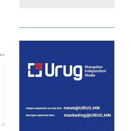
Аи-92 автобензиний
импорт, тээвэрлэлт,
түгээлтийг 24 цагаар
шуурхай зохион байгуулж
байна
Тайландад 14 настай
ага
сурагч сургуулийнхаа
багш, сурагчид руу гал
нээжээ
Ерөнхий сайд БНХАУ-аас
сар бүр 12-15 мянган тонн
АИ-92 автобензин
тогтмол нийлүүлэх хүсэлт
тавилаа
Бамбай хоншоорт могойд