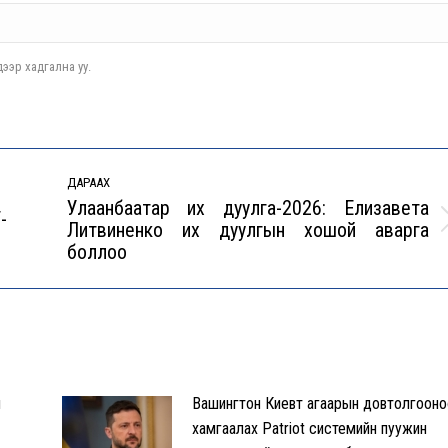
ээр хадгална уу.
ДАРААХ
Улаанбаатар их дуулга-2026: Елизавета
-
Литвиненко их дуулгын хошой аварга
Next
боллоо
post:
л
Вашингтон Киевт агаарын довтолгооно
хамгаалах Patriot системийн пуужин