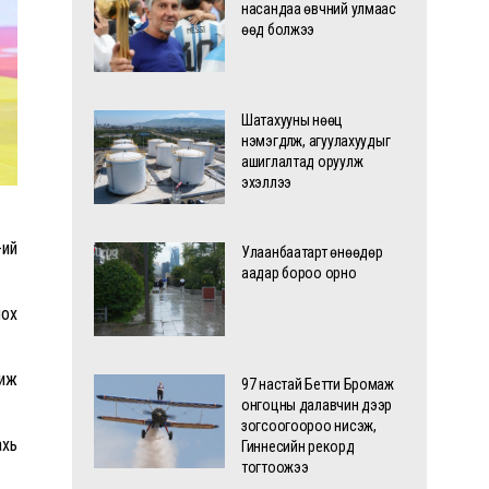
насандаа өвчний улмаас
өөд болжээ
Шатахууны нөөц
нэмэгдүүлж, агуулахуудыг
ашиглалтад оруулж
эхэллээ
-ий
Улаанбаатарт өнөөдөр
аадар бороо орно
лох
 иж
97 настай Бетти Бромаж
онгоцны далавчин дээр
зогсоогоороо нисэж,
ахь
Гиннесийн рекорд
тогтоожээ