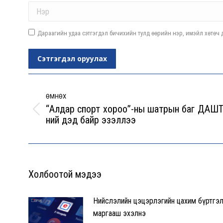
Name *
Дараагийн удаа сэтгэгдэл бичихийн тулд өөрийн нэр, имэйл хөтөч д
Сэтгэгдэл оруулах
Post
navigation
ӨМНӨХ
“Алдар спорт хороо”-ны шатрын баг ДАШТ
Previous
ний дэд байр эзэллээ
post:
Холбоотой мэдээ
Нийслэлийн цэцэрлэгийн цахим бүртгэ
маргааш эхэлнэ