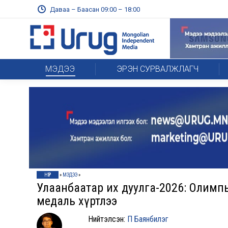
Даваа – Баасан 09:00 – 18:00
МЭДЭЭ
ЭРЭН СУРВАЛЖЛАГЧ
НҮҮР
»
МЭДЭЭ
»
Улаанбаатар их дуулга-2026: Олимп
медаль хүртлээ
Нийтэлсэн:
П Баянбилэг