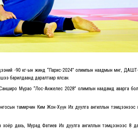
цээний -90 кг-ын жинд “Парис-2024” олимпын наадмын мөнгө, ДАШТ
гшээ барилдаанд даралтаар ялсан.
 Санширо Мүрао “Лос-Анжелес 2028” олимпын наадамд аварга бо
онгосын тамирчин Ким Жон-Хүүн Их дуулга ангиллын тэмцээнээс
н хоёр дахь, Мурад Фатиев Их дуулга ангиллын тэмцээнээс 8 д