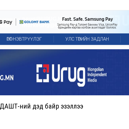
ӨРӨГ НЭВТРҮҮЛЭГ
УЛС ТӨРИЙН ЗАДЛАН
 ДАШТ-ний дэд байр эзэллээ