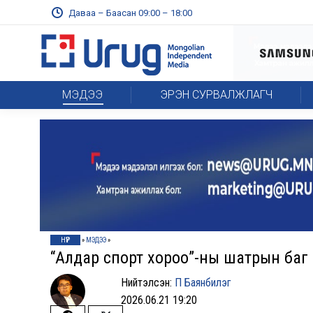
Даваа – Баасан 09:00 – 18:00
МЭДЭЭ
ЭРЭН СУРВАЛЖЛАГЧ
НҮҮР
»
МЭДЭЭ
»
“Алдар спорт хороо”-ны шатрын баг
Нийтэлсэн:
П Баянбилэг
2026.06.21 19:20