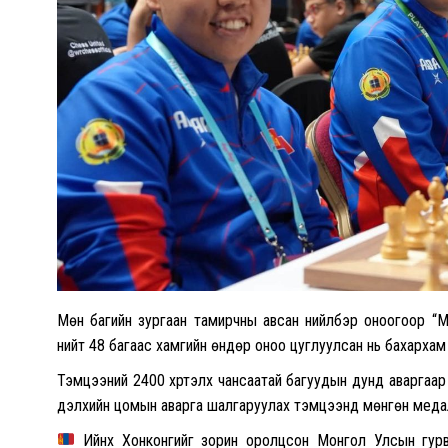
Мөн багийн зургаан тамирчны авсан нийлбэр оноогоор “
нийт 48 багаас хамгийн өндөр оноо цуглуулсан нь бахархам ү
Тэмцээний 2400 хүртэлх чансаатай багуудын дунд аваргаар
дэлхийн цомын аварга шалгаруулах тэмцээнд мөнгөн медаль 
Ийнхүү Хонконгийг зорин оролцсон Монгол Улсын гур