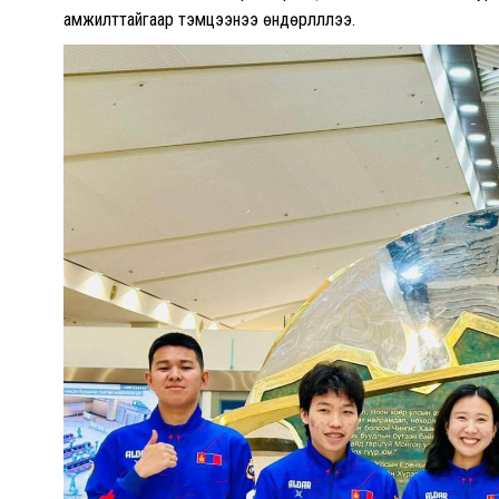
амжилттайгаар тэмцээнээ өндөрлүүллээ.