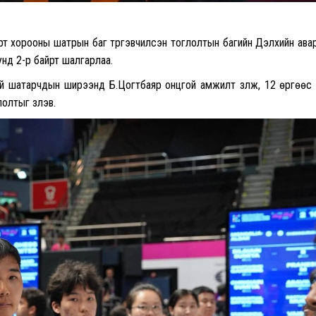
орт хорооны шатрын баг түргэвчилсэн тоглолтын багийн Дэлхийн ава
нд 2-р байрт шалгарлаа.
 шатарчдын ширээнд Б.Цогтбаяр онцгой амжилт үзүүлж, 12 өргөөс
лтыг үзүүлэв.