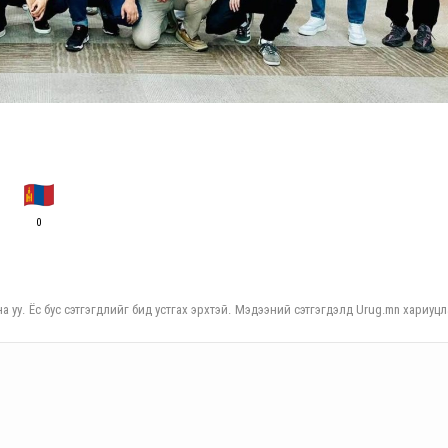
0
а уу. Ёс бус сэтгэгдлийг бид устгах эрхтэй. Мэдээний сэтгэгдэлд Urug.mn хариуцл