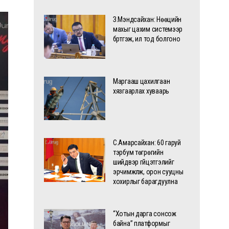
З.Мэндсайхан: Нөөцийн
махыг цахим системээр
бүртгэж, ил тод болгоно
Маргааш цахилгаан
хязгаарлах хуваарь
С.Амарсайхан: 60 гаруй
тэрбум төгрөгийн
шийдвэр гүйцэтгэлийг
эрчимжүүлж, орон сууцны
хохирлыг барагдуулна
“Хотын дарга сонсож
байна” платформыг