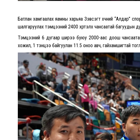
Батлан хамгаалах яамны харьяа Зэвсэгт хүчний “Алдар” сп
шалгаруулах тэмцээний 2400 хүртэлх чансаатай багуудын ду
Тэмцээний 6 дугаар ширээ буюу 2000-аас доош чансаатай
хожил, 1 тэнцээ байгуулан 11.5 оноо авч, гайхамшигтай тогло