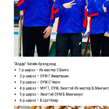
“Алдар” багийн бүрэлдэхүүнд:
1-р ширээ – Их мастер С.Билгүүн
2-р ширээ – ОУМ Г.Амартүвшин
3-р ширээ – ОУМ С.Чингүүн
4-р ширээ – МУГТ, ОУМ, Эмэгтэй Их мастер Б.Мөнгөнт
5-р ширээ – Эмэгтэй ОУМ Б.Мөнгөнзул
6-р ширээ – Б.Цогтбаяр