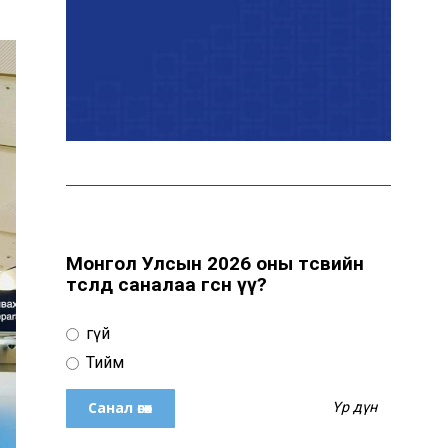
Эрчим хүчний сайд
Б.Найдалаа: Дундговийн
эрчим хүчний томоохон
төслүүдэд дэмжлэг үзүүлнэ
Давхардсан
зохицуулалтыг бууруулах
хүрээнд 83 дүрэм, журмыг
цуцалжээ
Монгол Улсын 2026 оны төсвийн
төсөлд саналаа өгсөн үү?
Өчигдөр 102 тусгай
дугаарт 2321 дуудлага,
Үгүй
мэдээлэл бүртгэгджээ
Тийм
Үр дүн
Монголын шигшээ баг
Японд хамтарсан