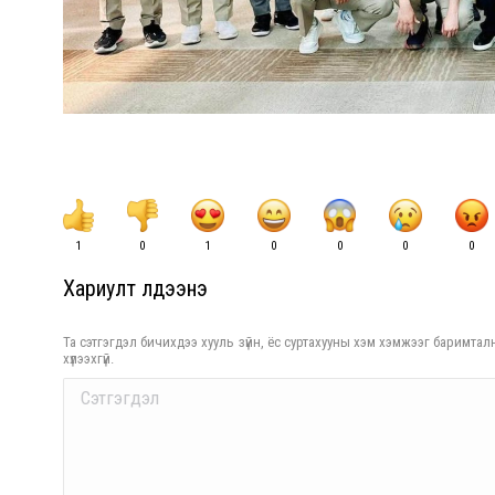
1
0
1
0
0
0
0
Хариулт үлдээнэ үү
Та сэтгэгдэл бичихдээ хууль зүйн, ёс суртахууны хэм хэмжээг баримталн
хүлээхгүй.
Comment