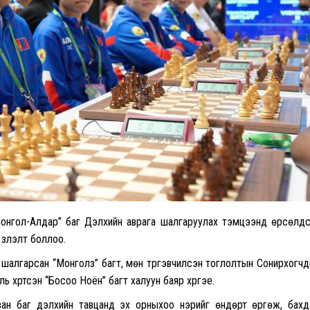
Монгол-Алдар” баг Дэлхийн аврага шалгаруулах тэмцээнд өрсөлд
зүүлэлт боллоо.
 шалгарсан “Монголз” багт, мөн түргэвчилсэн тоглолтын Сонирхогч
хүртсэн “Босоо Ноён” багт халуун баяр хүргэе.
ван баг дэлхийн тавцанд эх орныхоо нэрийг өндөрт өргөж, бах