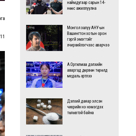
наймдугаар сарын 14-
нөөс ажиллуулна
рга
Монгол залуу АНУ-ын
Вашингтон хотын орон
 11
гэргүй эмэгтэйг
хүчирхийлэгчээс аварчээ
А.Оргилмаа дэлхийн
аваргад дөрвөн төрөлд
медаль хүртлээ
Дэлхий даяар элсэн
чихрийн үнэ нэмэгдэх
төлөвтэй байна