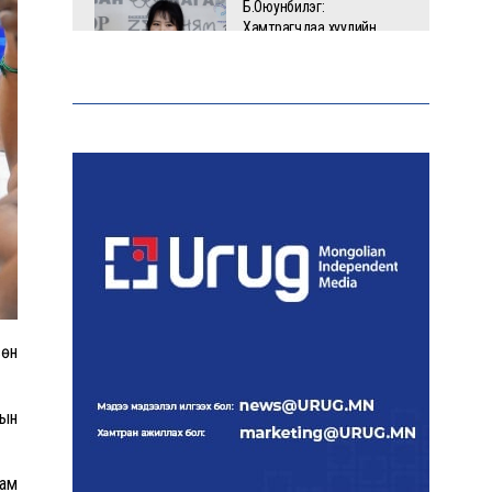
Б.Оюунбилэг:
Хамтрагчдаа хуулийн
байгууллагаар далайлгаж
дарамталсан
Б.Дашпүрэв: Шатахууны
нийлүүлэлт хэвийн
үргэлжилж, нөөцийг
нэмэгдүүлэхэд анхаарч
байна
Д.Амарбаясгалан: Зах
зээлийн буруу бодлого
шатахууны хямралаар
сөн
илэрч байна
дын
Голомт банк АНЭУ-ын
Mashreq банканд Дирхам
валютын данс нээлээ
дам