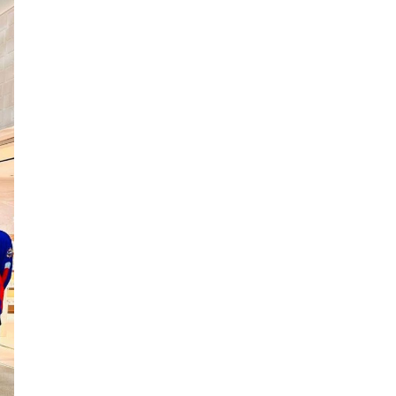
Хэт халалтаас
сэрэмжлээрэй: Өнөөдөр
говийн бүсэд +39 хэм хүрч
хална
Б.Саранцэцэг: Монголоо
таниулах үйлсийн нэг хэсэг
болж буйдаа баяртай
байна
ОХУ Евро-2, Евро-3,
Евро-4 стандартын
бензин импортлохыг
зөвшөөрчээ
ЦААШ УНШИХ