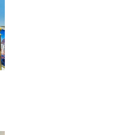
бэлтгэлд оролцоно
Өнөөдөр цахилгаан
хязгаарлах байршил
“Явуулын оффис” өнөөдөр
“Нарантуул” ОУХТ-д
ажиллана
Н.Номтойбаяр:
Өвөлжилтийн бэлтгэлд
зориулж Дорнод аймгийн
Онцгой комисст 50 тонн
шатахуун олгоно