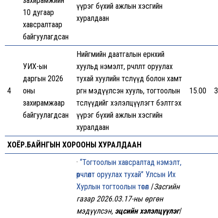
захирамжийн
үүрэг бүхий ажлын хэсгийн
10 дугаар
хуралдаан
хавсралтаар
байгуулагдсан
Нийгмийн даатгалын ерөнхий
УИХ-ын
хуульд нэмэлт, өөрчлөлт оруулах
даргын 2026
тухай хуулийн төслүүд болон хамт
4
оны
өргөн мэдүүлсэн хууль, тогтоолын
15.00
3
захирамжаар
төслүүдийг хэлэлцүүлэгт бэлтгэх
байгуулагдсан
үүрэг бүхий ажлын хэсгийн
хуралдаан
ХОЁР.БАЙНГЫН ХОРООНЫ ХУРАЛДААН
·
“
Тогтоолын хавсралтад нэмэлт,
өөрчлөлт оруулах тухай” Улсын Их
Хурлын тогтоолын төсөл
/
Засгийн
газар 2026.03.17-ны өргөн
мэдүүлсэн,
эцсийн
хэлэлцүүлэг
/