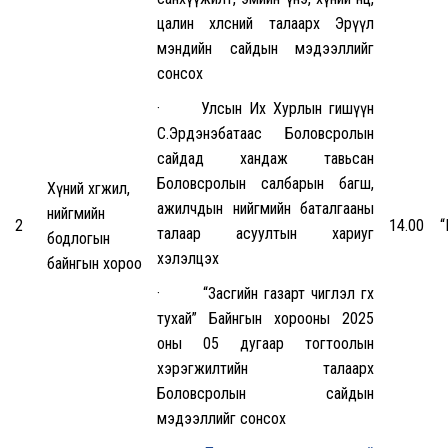
цалин хөлсний талаарх Эрүүл
мэндийн сайдын мэдээллийг
сонсох
· Улсын Их Хурлын гишүүн
С.Эрдэнэбатаас Боловсролын
сайдад хандаж тавьсан
Боловсролын салбарын багш,
Хүний хөгжил,
ажилчдын нийгмийн баталгааны
нийгмийн
2
14.00
“
талаар асуултын хариуг
бодлогын
хэлэлцэх
байнгын хороо
· “Засгийн газарт чиглэл өгөх
тухай” Байнгын хорооны 2025
оны 05 дугаар тогтоолын
хэрэгжилтийн талаарх
Боловсролын сайдын
мэдээллийг сонсох