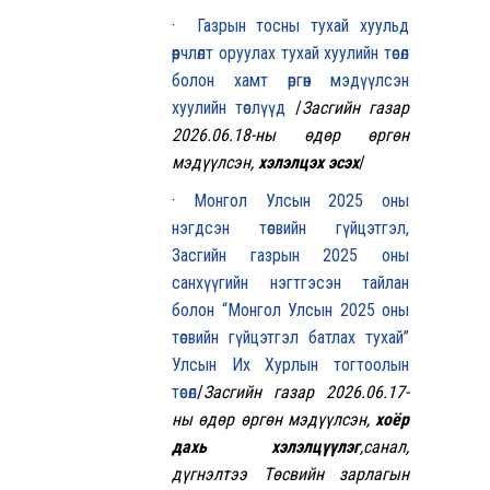
·
Газрын тосны тухай хуульд
өөрчлөлт оруулах тухай хуулийн төсөл
болон хамт өргөн мэдүүлсэн
хуулийн төслүүд
/
Засгийн газар
2026.06.18-ны өдөр
өргөн
мэдүүлсэн,
хэлэлцэх эсэх
/
·
Монгол Улсын 2025 оны
нэгдсэн төсвийн гүйцэтгэл,
Засгийн газрын 2025 оны
санхүүгийн нэгтгэсэн тайлан
болон “Монгол Улсын 2025 оны
төсвийн гүйцэтгэл батлах тухай”
Улсын Их Хурлын тогтоолын
төсөл
/
Засгийн газар 2026.06.17-
ны өдөр өргөн мэдүүлсэн,
хоёр
дахь хэлэлцүүлэг
,санал,
дүгнэлтээ Төсвийн зарлагын