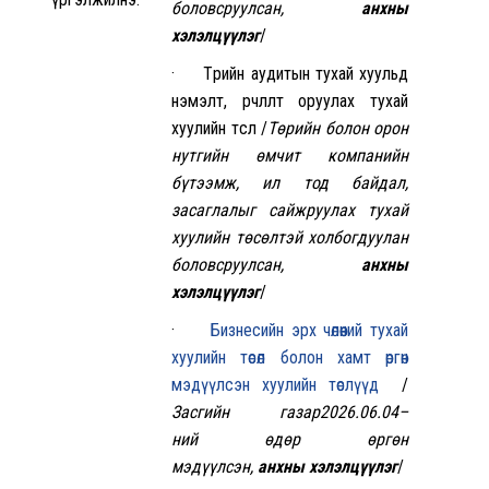
боловсруулсан,
анхны
хэлэлцүүлэг
/
· Төрийн аудитын тухай хуульд
нэмэлт, өөрчлөлт оруулах тухай
хуулийн төсөл /
Төрийн болон орон
нутгийн өмчит компанийн
бүтээмж, ил тод байдал,
засаглалыг сайжруулах тухай
хуулийн төсөлтэй холбогдуулан
боловсруулсан,
анхны
хэлэлцүүлэг
/
·
Бизнесийн эрх чөлөөний тухай
хуулийн төсөл болон хамт өргөн
мэдүүлсэн хуулийн төслүүд
/
Засгийн газар
2026.06.04
–
ний
өдөр өргөн
мэдүүлсэн,
анхны хэлэлцүүлэг
/