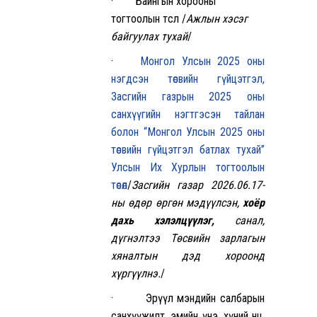
· Байнгын хорооны
тогтоолын төсөл /
Ажлын хэсэг
байгуула
х тухай
/
·
Монгол Улсын 2025 оны
нэгдсэн төсвийн гүйцэтгэл,
Засгийн газрын 2025 оны
санхүүгийн нэгтгэсэн тайлан
болон “Монгол Улсын 2025 оны
төсвийн гүйцэтгэл батлах тухай”
Улсын Их Хурлын тогтоолын
төсөл
/
Засгийн газар 2026.06.17-
ны өдөр өргөн мэдүүлсэн,
хоёр
дахь хэлэлцүүлэг,
санал,
дүгнэлтээ Төсвийн зарлагын
хяналтын дэд хороонд
хүргүүлнэ.
/
· Эрүүл мэндийн салбарын
санхүүжилт, эмийн үнэ, хүний нөөц,