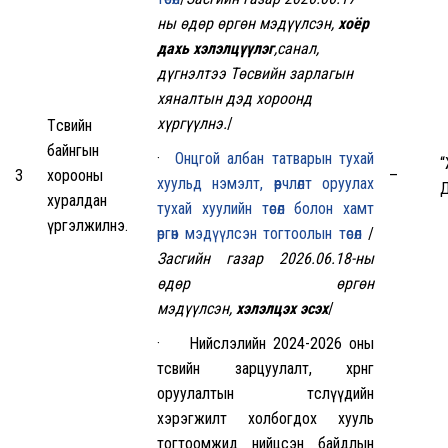
ны өдөр өргөн мэдүүлсэн,
хоёр
дахь хэлэлцүүлэг
,санал,
дүгнэлтээ Төсвийн зарлагын
хяналтын дэд хороонд
хүргүүлнэ.
/
Төсвийн
байнгын
·
Онцгой албан татварын тухай
3
хорооны
–
хуульд нэмэлт, өөрчлөлт оруулах
Д
хуралдан
тухай хуулийн төсөл болон хамт
үргэлжилнэ.
өргөн мэдүүлсэн тогтоолын төсөл
/
Засгийн газар 2026.06.18-ны
өдөр өргөн
мэдүүлсэн,
хэлэлцэх эсэх
/
· Нийслэлийн 2024-2026 оны
төсвийн зарцуулалт, хөрөнгө
оруулалтын төслүүдийн
хэрэгжилт холбогдох хууль
тогтоомжид нийцсэн байдлын