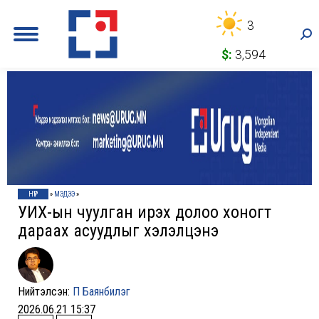
3
Sea
$:
3,594
НҮҮР
»
МЭДЭЭ
»
УИХ-ын чуулган ирэх долоо хоногт
дараах асуудлыг хэлэлцэнэ
Нийтэлсэн:
П Баянбилэг
2026.06.21 15:37