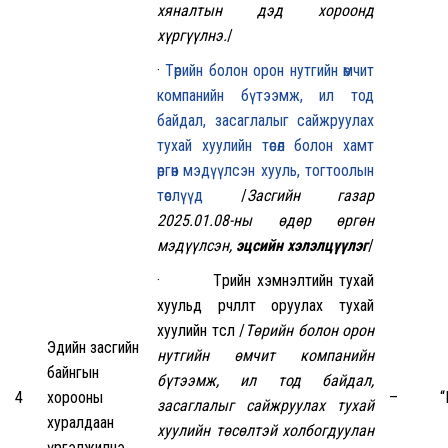
хяналтын дэд хороонд
хүргүүлнэ.
/
·
Төрийн болон орон нутгийн өмчит
компанийн бүтээмж, ил тод
байдал, засаглалыг сайжруулах
тухай хуулийн төсөл болон хамт
өргөн мэдүүлсэн хууль, тогтоолын
төслүүд
/
Засгийн газар
2025.01.08-ны өдөр өргөн
мэдүүлсэн,
эцсийн хэлэлцүүлэг
/
· Төрийн хэмнэлтийн тухай
хуульд өөрчлөлт оруулах тухай
хуулийн төсөл /
Төрийн болон орон
Эдийн засгийн
нутгийн өмчит компанийн
байнгын
бүтээмж, ил тод байдал,
4
хорооны
–
“
засаглалыг сайжруулах тухай
хуралдаан
хуулийн төсөлтэй холбогдуулан
үргэлжилнэ.