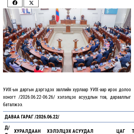
Share
Share
on
on
Facebook
Twitter
УИХ-ын даргын дэргэдэх зөвлөлийн хурлаар УИХ-аар ирэх долоо
хоногт /2026.06.22-06.26/ хэлэлцэх асуудлын тов, дарааллыг
баталжээ.
ДАВАА ГАРАГ /2026.06.22/
Д/
ХУРАЛДААН
ХЭЛЭЛЦЭХ АСУУДАЛ
ЦАГ