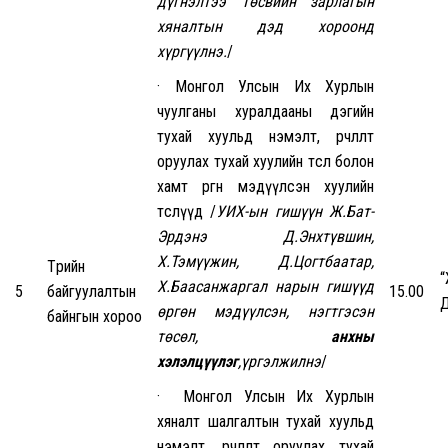
дүгнэлтээ Төсвийн зарлагын
хяналтын дэд хороонд
хүргүүлнэ.
/
· Монгол Улсын Их Хурлын
чуулганы хуралдааны дэгийн
тухай хуульд нэмэлт, өөрчлөлт
оруулах тухай хуулийн төсөл болон
хамт өргөн мэдүүлсэн хуулийн
төслүүд /
УИХ-ын гишүүн Ж.Бат-
Эрдэнэ Д.Энхтүвшин,
Х.Тэмүүжин, Д.Цогтбаатар,
Төрийн
Х.Баасанжаргал нарын гишүүд
5
байгуулалтын
15.00
Д
өргөн мэдүүлсэн, нэгтгэсэн
байнгын хороо
төсөл,
анхны
хэлэлцүүлэг
,үргэлжилнэ
/
· Монгол Улсын Их Хурлын
хяналт шалгалтын тухай хуульд
нэмэлт, өөрчлөлт оруулах тухай