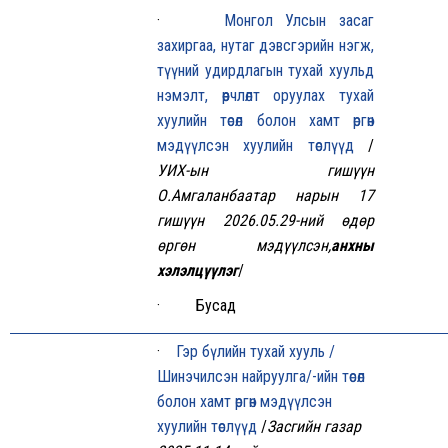
·
Монгол Улсын засаг
захиргаа, нутаг дэвсгэрийн нэгж,
түүний удирдлагын тухай хуульд
нэмэлт, өөрчлөлт оруулах тухай
хуулийн төсөл болон хамт өргөн
мэдүүлсэн хуулийн төслүүд
/
УИХ-ын гишүүн
О.Амгаланбаатар
нарын 17
гишүүн 2026.05.29-ний өдөр
өргөн мэдүүлсэн,
анхны
хэлэлцүүлэг
/
· Бусад
·
Гэр бүлийн тухай хууль /
Шинэчилсэн найруулга/-ийн төсөл
болон хамт өргөн мэдүүлсэн
хуулийн төслүүд
/
Засгийн газар