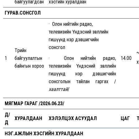
байгуулагдсан
хэсгийн хуралдаан
ГУРАВ.СОНСГОЛ
· Олон нийтийн радио,
телевизийн Үндэсний зөвлөлийн
гишүүнд нэр дэвшигчийн
сонсгол
Төрийн
“
1
байгуулалтын
· Олон нийтийн радио,
14.00
х
байнгын хороо
телевизийн Үндэсний зөвлөлийн
гишүүнд нэр дэвшигчийн
сонсголын тайлан гаргах /
хаалттай
/
МЯГМАР ГАРАГ /2026.06.23/
Д/
ХУРАЛДААН
ХЭЛЭЛЦЭХ АСУУДАЛ
ЦАГ
Д
НЭГ.АЖЛЫН ХЭСГИЙН ХУРАЛДААН