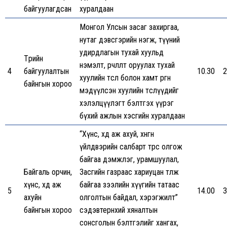
байгуулагдсан
хуралдаан
Монгол Улсын засаг захиргаа,
нутаг дэвсгэрийн нэгж, түүний
удирдлагын тухай хуульд
Төрийн
нэмэлт, өөрчлөлт оруулах тухай
4
байгуулалтын
10.30
2
хуулийн төсөл болон хамт өргөн
байнгын хороо
мэдүүлсэн хуулийн төслүүдийг
хэлэлцүүлэгт бэлтгэх үүрэг
бүхий ажлын хэсгийн хуралдаан
“Хүнс, хөдөө аж ахуй, хөнгөн
үйлдвэрийн салбарт төрөөс олгож
байгаа дэмжлэг, урамшуулал,
Байгаль орчин,
Засгийн газраас хариуцан төлж
хүнс, хөдөө аж
байгаа зээлийн хүүгийн татаас
5
14.00
3
ахуйн
олголтын байдал, хэрэгжилт”
байнгын хороо
сэдэвтерөнхий хяналтын
сонсголын бэлтгэлийг хангах,