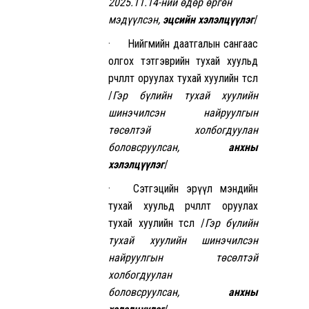
2025.11.14-ний өдөр өргөн
мэдүүлсэн,
эцсийн хэлэлцүүлэг
/
· Нийгмийн даатгалын сангаас
олгох тэтгэврийн тухай хуульд
өөрчлөлт оруулах тухай хуулийн төсөл
/
Гэр бүлийн тухай хуулийн
шинэчилсэн найруулгын
төсөлтэй холбогдуулан
боловсруулсан,
анхны
хэлэлцүүлэг
/
· Сэтгэцийн эрүүл мэндийн
тухай хуульд өөрчлөлт оруулах
тухай хуулийн төсөл /
Гэр бүлийн
тухай хуулийн шинэчилсэн
найруулгын төсөлтэй
холбогдуулан
боловсруулсан,
анхны