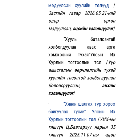
мэдүүлсэн хуулийн төслүүд
/
Засгийн газар 2026.05.21-ний
өдөр өргөн
мэдүүлсэн,
эцсийн
хэлэлцүүлэг
/
· “Хууль баталсантай
холбогдуулан авах арга
хэмжээний тухай”Улсын Их
Хурлын тогтоолын төсөл /
Уур
амьсгалын өөрчлөлтийн тухай
хуулийн төсөлтэй холбогдуулан
боловсруулсан,
анхны
хэлэлцүүлэг
/
·
“Хянан шалгах түр хороо
байгуулах тухай” Улсын Их
Хурлын тогтоолын төсөл
/
УИХ-ын
гишүүн Ц.Баатархүү нарын 35
гишүүн 2025.11.07-ны өдөр