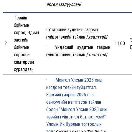
өргөн мэдүүлсэн
/
Төсвийн
байнгын
· Үндэсний аудитын газрын
хороо, Эдийн
гүйцэтгэлийн тайлан /
хаалттай
/
засгийн
2
11.00
байнгын
· Үндэсний аудитын газрын
Д
хорооны
гүйцэтгэлийн тайлан /
хаалттай
/
хамтарсан
хуралдаан
·
Монгол Улсын 2025 оны
нэгдсэн төсвийн гүйцэтгэл,
Засгийн газрын 2025 оны
санхүүгийн нэгтгэсэн тайлан
болон “Монгол Улсын 2025 оны
төсвийн гүйцэтгэл батлах тухай”
Улсын Их Хурлын тогтоолын
төсөл
/
Засгийн газар 2026.06.17-