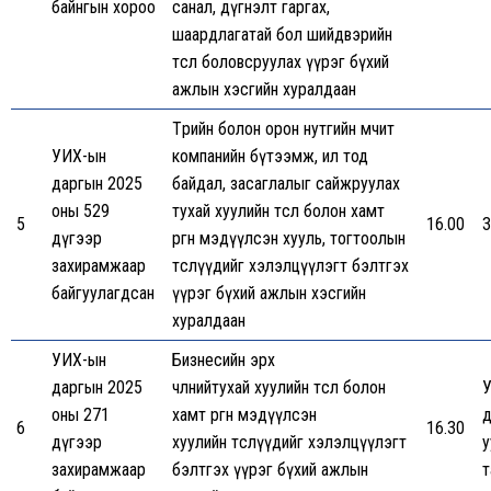
байнгын хороо
санал, дүгнэлт гаргах,
шаардлагатай бол шийдвэрийн
төсөл боловсруулах үүрэг бүхий
ажлын хэсгийн хуралдаан
Төрийн болон орон нутгийн өмчит
УИХ-ын
компанийн бүтээмж, ил тод
даргын 2025
байдал, засаглалыг сайжруулах
оны 529
тухай хуулийн төсөл болон хамт
5
16.00
3
дүгээр
өргөн мэдүүлсэн хууль, тогтоолын
захирамжаар
төслүүдийг хэлэлцүүлэгт бэлтгэх
байгуулагдсан
үүрэг бүхий ажлын хэсгийн
хуралдаан
УИХ-ын
Бизнесийн эрх
даргын 2025
чөлөөнийтухай хуулийн төсөл болон
У
оны 271
хамт өргөн мэдүүлсэн
д
6
16.30
дүгээр
хуулийн төслүүдийг хэлэлцүүлэгт
у
захирамжаар
бэлтгэх үүрэг бүхий ажлын
т