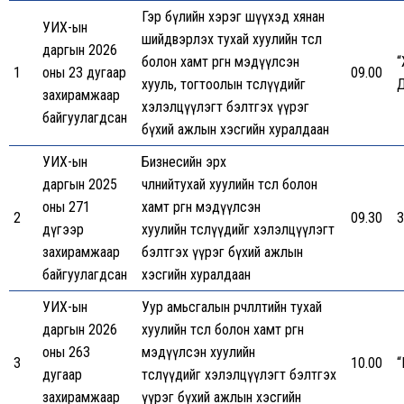
Гэр бүлийн хэрэг шүүхэд хянан
УИХ-ын
шийдвэрлэх тухай хуулийн төсөл
даргын 2026
болон хамт өргөн мэдүүлсэн
1
оны 23 дугаар
09.00
хууль, тогтоолын төслүүдийг
Д
захирамжаар
хэлэлцүүлэгт бэлтгэх үүрэг
байгуулагдсан
бүхий ажлын хэсгийн хуралдаан
УИХ-ын
Бизнесийн эрх
даргын 2025
чөлөөнийтухай хуулийн төсөл болон
оны 271
хамт өргөн мэдүүлсэн
2
09.30
3
дүгээр
хуулийн төслүүдийг хэлэлцүүлэгт
захирамжаар
бэлтгэх үүрэг бүхий ажлын
байгуулагдсан
хэсгийн хуралдаан
УИХ-ын
Уур амьсгалын өөрчлөлтийн тухай
даргын 2026
хуулийн төсөл болон хамт өргөн
оны 263
мэдүүлсэн хуулийн
3
10.00
“
дугаар
төслүүдийг хэлэлцүүлэгт бэлтгэх
захирамжаар
үүрэг бүхий ажлын хэсгийн