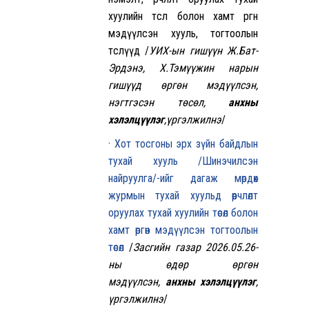
хуулийн төсөл болон хамт өргөн
мэдүүлсэн хууль, тогтоолын
төслүүд /
УИХ-ын гишүүн Ж.Бат-
Эрдэнэ, Х.Тэмүүжин нарын
гишүүд өргөн мэдүүлсэн,
нэгтгэсэн төсөл,
анхны
хэлэлцүүлэг
,үргэлжилнэ
/
·
Хот тосгоны эрх зүйн байдлын
тухай хууль /Шинэчилсэн
найруулга/-ийг дагаж мөрдөх
журмын тухай хуульд өөрчлөлт
оруулах тухай хуулийн төсөл болон
хамт өргөн мэдүүлсэн тогтоолын
төсөл
/
Засгийн газар 2026.05.26-
ны өдөр өргөн
мэдүүлсэн,
анхны хэлэлцүүлэг
,
үргэлжилнэ
/