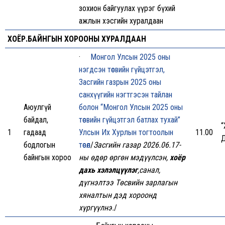
зохион байгуулах үүрэг бүхий
ажлын хэсгийн хуралдаан
ХОЁР.БАЙНГЫН ХОРООНЫ ХУРАЛДААН
·
Монгол Улсын 2025 оны
нэгдсэн төсвийн гүйцэтгэл,
Засгийн газрын 2025 оны
санхүүгийн нэгтгэсэн тайлан
Аюулгүй
болон “Монгол Улсын 2025 оны
байдал,
төсвийн гүйцэтгэл батлах тухай”
1
гадаад
Улсын Их Хурлын тогтоолын
11.00
Д
бодлогын
төсөл
/
Засгийн газар 2026.06.17-
байнгын хороо
ны өдөр өргөн мэдүүлсэн,
хоёр
дахь хэлэлцүүлэг
,санал,
дүгнэлтээ Төсвийн зарлагын
хяналтын дэд хороонд
хүргүүлнэ.
/