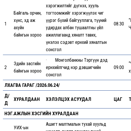
хэрэгжилтийг дүгнэх, хууль
Байгаль орчин,
тогтоомжийг хэрэгжүүлэх чиг
хүнс, хөдөө аж
үүрэг бүхий байгууллага, түүний
“
1
08.30
ахуйн
удирдах албан тушаалтны үйл
Ч
байнгын хороо
ажиллагаанд хяналт тавих,
үнэлэх сэдэвт ерөнхий хяналтын
сонсгол
· Монголбанкны Тэргүүн дэд
Эдийн засгийн
“
2
ерөнхийлөгчид нэр дэвшигчийн
09.00
байнгын хороо
х
сонсгол
ЛХАГВА ГАРАГ /2026.06.24/
Д/
ХУРАЛДААН
ХЭЛЭЛЦЭХ АСУУДАЛ
ЦАГ
Д
НЭГ.АЖЛЫН ХЭСГИЙН ХУРАЛДААН
Ашигт малтмалын тухай хуульд
УИХ-ын