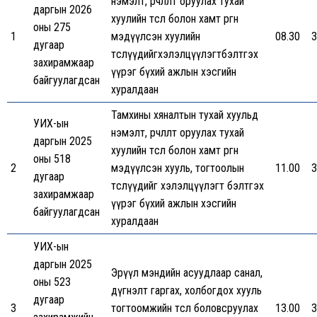
нэмэлт, өөрчлөлт оруулах тухай
даргын 2026
хуулийн төсөл болон хамт өргөн
оны 275
1
мэдүүлсэн хуулийн
08.30
3
дугаар
төслүүдийгхэлэлцүүлэгтбэлтгэх
захирамжаар
үүрэг бүхий ажлын хэсгийн
байгуулагдсан
хуралдаан
Тамхины хяналтын тухай хуульд
УИХ-ын
нэмэлт, өөрчлөлт оруулах тухай
даргын 2025
хуулийн төсөл болон хамт өргөн
оны 518
2
мэдүүлсэн хууль, тогтоолын
11.00
3
дугаар
төслүүдийг хэлэлцүүлэгт бэлтгэх
захирамжаар
үүрэг бүхий ажлын хэсгийн
байгуулагдсан
хуралдаан
УИХ-ын
даргын 2025
Эрүүл мэндийн асуудлаар санал,
оны 523
дүгнэлт гаргах, холбогдох хууль
дугаар
3
тогтоомжийн төсөл боловсруулах
13.00
3