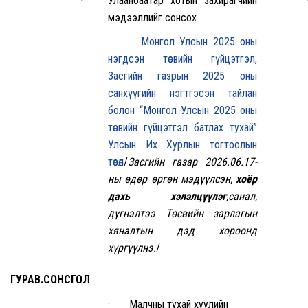
Улаанбаатар хотын захирагчийн
мэдээллийг сонсох
·
Монгол Улсын 2025 оны
нэгдсэн төсвийн гүйцэтгэл,
Засгийн газрын 2025 оны
санхүүгийн нэгтгэсэн тайлан
болон “Монгол Улсын 2025 оны
төсвийн гүйцэтгэл батлах тухай”
Улсын Их Хурлын тогтоолын
төсөл
/
Засгийн газар 2026.06.17-
ны өдөр өргөн мэдүүлсэн,
хоёр
дахь хэлэлцүүлэг
,санал,
дүгнэлтээ Төсвийн зарлагын
хяналтын дэд хороонд
хүргүүлнэ.
/
ГУРАВ.СОНСГОЛ
· Малчны тухай хуулийн