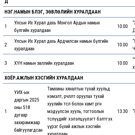
Д
НЭГ.НАМЫН БҮЛЭГ, ЗӨВЛӨЛИЙН ХУРАЛДААН
Улсын Их Хурал дахь Монгол Ардын намын
1
10.00
бүлгийн хуралдаан
Д
Улсын Их Хурал дахь Ардчилсан намын бүлгийн
“
2
10.00
хуралдаан
Ч
“
3
ХҮН намын зөвлөлийн хуралдаан
10.00
х
ХОЁР.АЖЛЫН ХЭСГИЙН ХУРАЛДААН
Тамхины хяналтын тухай хуульд
УИХ-ын
нэмэлт, өөрчлөлт оруулах тухай
даргын 2025
хуулийн төсөл болон хамт өргөн
оны 518
1
мэдүүлсэн хууль, тогтоолын
13.30
“
дугаар
төслүүдийг хэлэлцүүлэгт бэлтгэх
захирамжаар
үүрэг бүхий ажлын хэсгийн
байгуулагдсан
хуралдаан