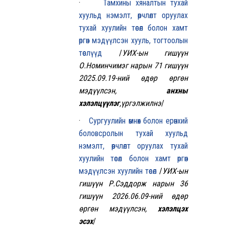
·
Тамхины хяналтын тухай
хуульд нэмэлт, өөрчлөлт оруулах
тухай хуулийн төсөл болон хамт
өргөн мэдүүлсэн хууль, тогтоолын
төслүүд
/
УИХ-ын гишүүн
О.Номинчимэг нарын 71 гишүүн
2025.09.19-ний өдөр өргөн
мэдүүлсэн,
анхны
хэлэлцүүлэг
,үргэлжилнэ
/
·
Сургуулийн өмнөх болон ерөнхий
боловсролын тухай хуульд
нэмэлт, өөрчлөлт оруулах тухай
хуулийн төсөл болон хамт өргөн
мэдүүлсэн хуулийн төсөл
/
УИХ-ын
гишүүн Р.Сэддорж нарын 36
гишүүн 2026.06.09
-ний өдөр
өргөн мэдүүлсэн,
хэлэлцэх
эсэх
/