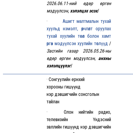
2026.06.11-ний өдөр
өргөн
мэдүүлсэн,
хэлэлцэх эсэх
/
·
Ашигт малтмалын тухай
хуульд нэмэлт, өөрчлөлт оруулах
тухай хуулийн төсөл болон хамт
өргөн мэдүүлсэн хуулийн төслүүд
/
Засгийн газар 2026.05.26-ны
өдөр өргөн мэдүүлсэн,
анхны
хэлэлцүүлэг
/
· Сонгуулийн ерөнхий
хорооны гишүүнд
нэр дэвшигчийн сонсголын
тайлан
· Олон нийтийн радио,
телевизийн Үндэсний
зөвлөлийн гишүүнд нэр дэвшигчийн