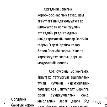
· Өргөдлийн байнгын
хорооноос Засгийн газар, яам,
агентлагт шийдвэрлүүлэхээр
шилжүүлсэн иргэн, хуулийн
этгээдийн өргөдөл, гомдлын
шийдвэрлэлтийн талаар Засгийн
газрын Хэрэг эрхлэх газар
болон Засгийн газрын Хяналт
хэрэгжүүлэх газрын даргын
мэдээллийг сонсох
· Хот, суурины ус хангамж,
ариутгах татуургын ашиглалтын
тухай хуулийн хэрэгжилтийн
талаарх Хот байгуулалт, барилга,
орон сууцжуулалтын сайд,
Өргөдлийн
“
нийслэлийн Засаг дарга бөгөөд
3
14.00
байнгын хороо
х