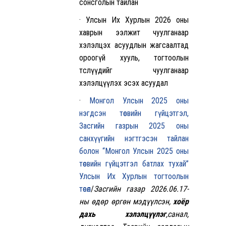
сонсголын тайлан
· Улсын Их Хурлын 2026 оны
хаврын ээлжит чуулганаар
хэлэлцэх асуудлын жагсаалтад
ороогүй хууль, тогтоолын
төслүүдийг чуулганаар
хэлэлцүүлэх эсэх асуудал
·
Монгол Улсын 2025 оны
нэгдсэн төсвийн гүйцэтгэл,
Засгийн газрын 2025 оны
санхүүгийн нэгтгэсэн тайлан
болон “Монгол Улсын 2025 оны
төсвийн гүйцэтгэл батлах тухай”
Улсын Их Хурлын тогтоолын
төсөл
/
Засгийн газар 2026.06.17-
ны өдөр өргөн мэдүүлсэн,
хоёр
дахь хэлэлцүүлэг
,санал,