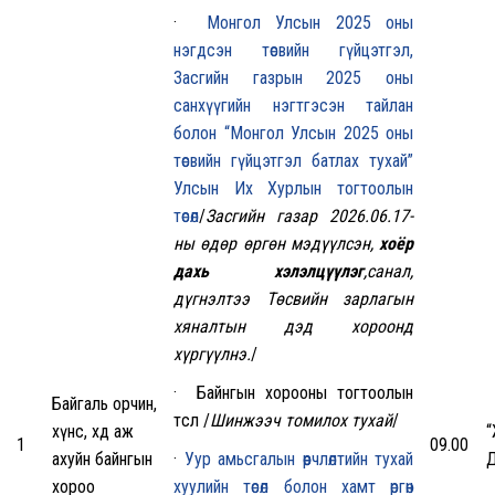
·
Монгол Улсын 2025 оны
нэгдсэн төсвийн гүйцэтгэл,
Засгийн газрын 2025 оны
санхүүгийн нэгтгэсэн тайлан
болон “Монгол Улсын 2025 оны
төсвийн гүйцэтгэл батлах тухай”
Улсын Их Хурлын тогтоолын
төсөл
/
Засгийн газар 2026.06.17-
ны өдөр өргөн мэдүүлсэн,
хоёр
дахь хэлэлцүүлэг
,санал,
дүгнэлтээ Төсвийн зарлагын
хяналтын дэд хороонд
хүргүүлнэ.
/
· Байнгын хорооны тогтоолын
Байгаль орчин,
төсөл /
Шинжээч
томилох тухай
/
хүнс, хөдөө аж
1
09.00
ахуйн байнгын
·
Уур амьсгалын өөрчлөлтийн тухай
Д
хороо
хуулийн төсөл болон хамт өргөн