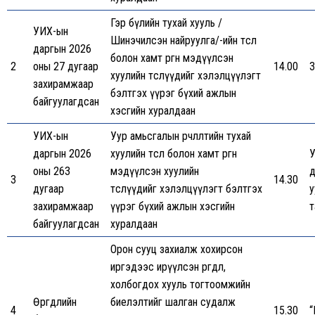
Гэр бүлийн тухай хууль /
УИХ-ын
Шинэчилсэн найруулга/-ийн төсөл
даргын 2026
болон хамт өргөн мэдүүлсэн
2
оны 27 дугаар
14.00
3
хуулийн төслүүдийг хэлэлцүүлэгт
захирамжаар
бэлтгэх үүрэг бүхий ажлын
байгуулагдсан
хэсгийн хуралдаан
УИХ-ын
Уур амьсгалын өөрчлөлтийн тухай
даргын 2026
хуулийн төсөл болон хамт өргөн
У
оны 263
мэдүүлсэн хуулийн
д
3
14.30
дугаар
төслүүдийг хэлэлцүүлэгт бэлтгэх
у
захирамжаар
үүрэг бүхий ажлын хэсгийн
т
байгуулагдсан
хуралдаан
Орон сууц захиалж хохирсон
иргэдээс ирүүлсэн өргөдөл,
холбогдох хууль тогтоомжийн
Өргөдлийн
биелэлтийг шалган судалж
4
15.30
“