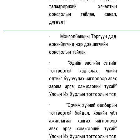
талаарерөнхий хяналтын
сонсголын тайлан, санал,
дүгнэлт
· Монголбанкны Тэргүүн дэд
ерөнхийлөгчид нэр дэвшигчийн
сонсголын тайлан
· “Эдийн засгийн өсөлтийг
тогтвортой хадгалах, үнийн
өсөлтийг бууруулах чиглэлээр авах
зарим арга хэмжээний тухай”
Улсын Их Хурлын тогтоолын төсөл
· “Эрчим хүчний салбарын
тогтвортой байдал, хэвийн үйл
ажиллагааг хангах чиглэлээр
авах арга хэмжээний тухай”
Улсын Их Хурлын тогтоолын төсөл