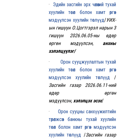
·
Эдийн засгийн эрх чөлөөний тухай
хуулийн төсөл болон хамт өргөн
мэдүүлсэн хуулийн төслүүд
/
УИХ-
ын гишүүн О.Цогтгэрэл нарын 3
гишүүн 2026.06.05-ны өдөр
өргөн мэдүүлсэн,
анхны
хэлэлцүүлэг/
·
Орон сууцжуулалтын тухай
хуулийн төсөл болон хамт өргөн
мэдүүлсэн хуулийн төслүүд
/
Засгийн газар 2026.06.11-ний
өдөр
өргөн
мэдүүлсэн,
хэлэлцэх эсэх
/
·
Орон сууцны санхүүжилтийн
төрөлжсөн банкны тухай хуулийн
төсөл болон хамт өргөн мэдүүлсэн
хуулийн төслүүд
/
Засгийн газар