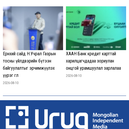
Ерөнхий сайд Н.Учрал Газрын
ХААН Банк кредит карттай
тосны үйлдвэрийн бүтээн
харилцагчдадаа зориулан
байгуулалтыг эрчимжүүлэх
онцгой урамшуулал зарлалаа
үүрэг өглөө
2026-08-10
2026-08-10