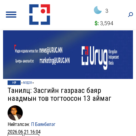
3
Sea
$:
3,594
НҮҮР
»
МЭДЭЭ
»
Танилц: Засгийн газраас баяр
наадмын тов тогтоосон 13 аймаг
Нийтэлсэн:
П Баянбилэг
2026.06.21 16:04