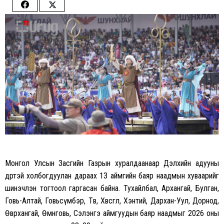
Share
Share
on
on
Facebook
Twitter
Монгол Улсын Засгийн Газрын хуралдаанаар Дэлхийн адууны
өдөртэй холбогдуулан дараах 13 аймгийн баяр наадмын хуваарийг
шинэчлэн тогтоол гаргасан байна. Тухайлбал, Архангай, Булган,
Говь-Алтай, Говьсүмбэр, Төв, Хөвсгөл, Хэнтий, Дархан-Уул, Дорнод,
Өвөрхангай, Өмнөговь, Сэлэнгэ аймгуудын баяр наадмыг 2026 оны