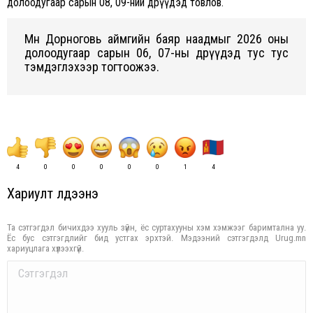
долоодугаар сарын 08, 09-ний өдрүүдэд товлов.
Мөн Дорноговь аймгийн баяр наадмыг 2026 оны
долоодугаар сарын 06, 07-ны өдрүүдэд тус тус
тэмдэглэхээр тогтоожээ.
4
0
0
0
0
0
1
4
Хариулт үлдээнэ үү
Та сэтгэгдэл бичихдээ хууль зүйн, ёс суртахууны хэм хэмжээг баримтална уу.
Ёс бус сэтгэгдлийг бид устгах эрхтэй. Мэдээний сэтгэгдэлд Urug.mn
хариуцлага хүлээхгүй.
Comment