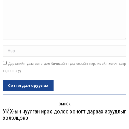
Name *
Дараагийн удаа сэтгэгдэл бичихийн тулд өөрийн нэр, имэйл хөтөч дээр
хадгална уу.
Сэтгэгдэл оруулах
Post
navigation
ӨМНӨХ
УИХ-ын чуулган ирэх долоо хоногт дараах асуудлыг
Previous
хэлэлцэнэ
post: