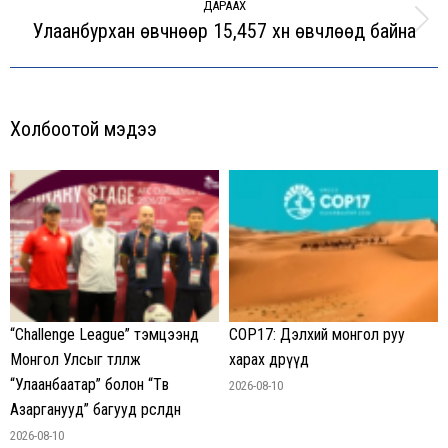
ДАРААХ
Улаанбурхан өвчнөөр 15,457 хүн өвчлөөд байна
Next
post:
Холбоотой мэдээ
“Challenge League” тэмцээнд
COP17: Дэлхий монгол руу
Монгол Улсыг төлөөлж
харах өдрүүд
“Улаанбаатар” болон “Төв
2026-08-10
Азарганууд” багууд өрсөлдөнө
2026-08-10